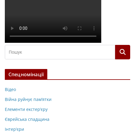
Спецномінації
Відео
Війна руйнує пам’ятки
Елементи екстер’єру
Єврейська спадщина
Інтер’єри