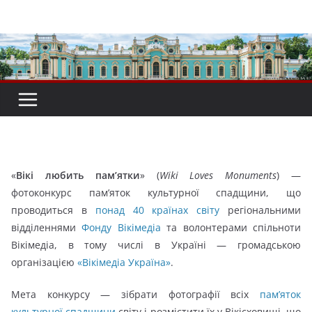
Перейти
до
вмісту
«
Вікі любить пам’ятки
» (
Wiki Loves Monuments
) —
фотоконкурс пам’яток культурної спадщини, що
проводиться в
понад 40 країнах світу
регіональними
відділеннями
Фонду Вікімедіа
та волонтерами спільноти
Вікімедіа, в тому числі в Україні — громадською
організацією
«Вікімедіа Україна»
.
Мета конкурсу — зібрати фотографії всіх
пам’яток
культурної спадщини
світу і розмістити їх у Вікісховищі, що