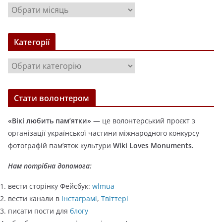
А
р
х
Категорії
і
в
К
и
а
т
Стати волонтером
е
г
«Вікі любить пам’ятки»
— це волонтерський проєкт з
о
організації української частини міжнародного конкурсу
р
фотографій пам’яток культури
Wiki Loves Monuments.
і
ї
Нам потрібна допомога:
вести сторінку Фейсбук:
wlmua
вести канали в
Інстаграмі
,
Твіттері
писати пости для
блогу