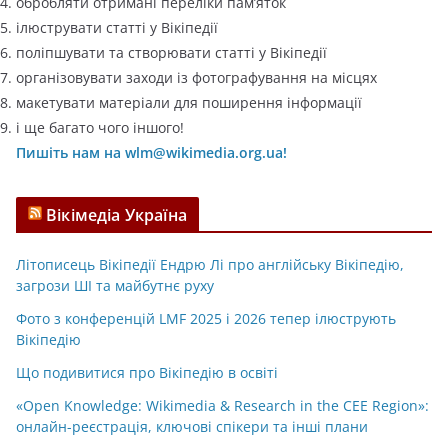
обробляти отримані переліки пам’яток
ілюструвати статті у Вікіпедії
поліпшувати та створювати статті у Вікіпедії
організовувати заходи із фотографування на місцях
макетувати матеріали для поширення інформації
і ще багато чого іншого!
Пишіть нам на wlm@wikimedia.org.ua!
Вікімедіа Україна
Літописець Вікіпедії Ендрю Лі про англійську Вікіпедію,
загрози ШІ та майбутнє руху
Фото з конференцій LMF 2025 і 2026 тепер ілюструють
Вікіпедію
Що подивитися про Вікіпедію в освіті
«Open Knowledge: Wikimedia & Research in the CEE Region»:
онлайн-реєстрація, ключові спікери та інші плани