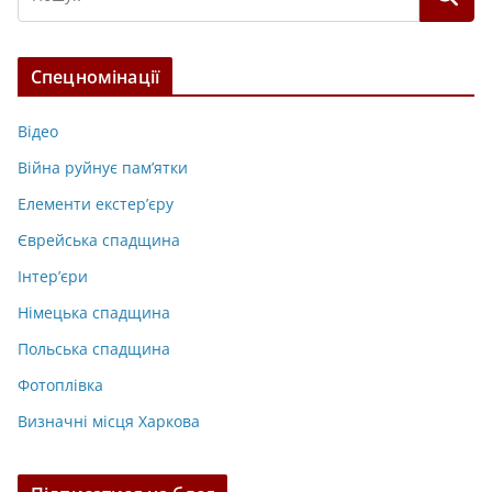
Спецномінації
Відео
Війна руйнує пам’ятки
Елементи екстер’єру
Єврейська спадщина
Інтер’єри
Німецька спадщина
Польська спадщина
Фотоплівка
Визначні місця Харкова