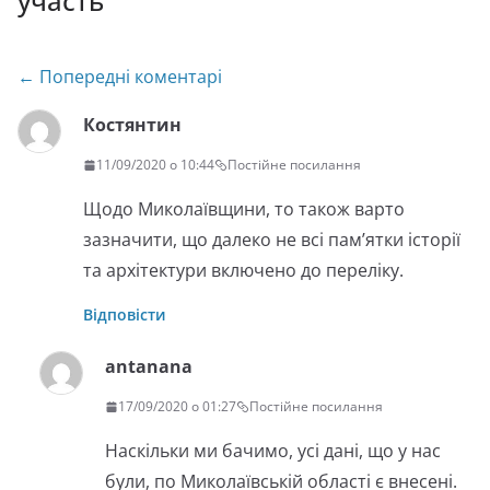
участь
”
Навігація
← Попередні коментарі
по
Костянтин
коментарях
11/09/2020 о 10:44
Постійне посилання
Щодо Миколаївщини, то також варто
зазначити, що далеко не всі пам’ятки історії
та архітектури включено до переліку.
Відповісти
antanana
17/09/2020 о 01:27
Постійне посилання
Наскільки ми бачимо, усі дані, що у нас
були, по Миколаївській області є внесені.