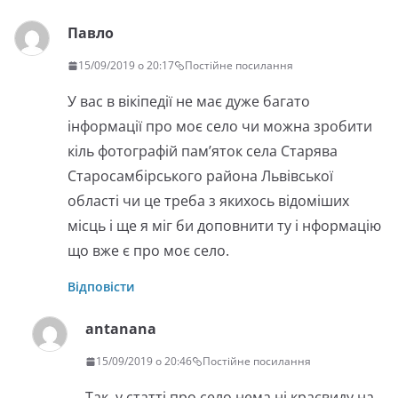
Павло
15/09/2019 о 20:17
Постійне посилання
У вас в вікіпедії не має дуже багато
інформації про моє село чи можна зробити
кіль фотографій пам’яток села Старява
Старосамбірського района Львівської
області чи це треба з якихось відоміших
місць і ще я міг би доповнити ту і нформацію
що вже є про моє село.
Відповісти
antanana
15/09/2019 о 20:46
Постійне посилання
Так, у статті про село нема ні краєвиду на