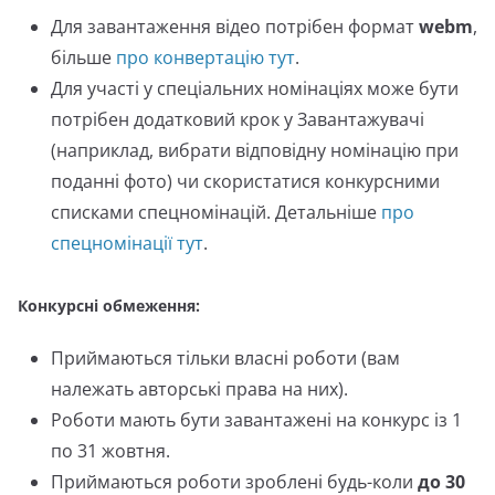
Для завантаження відео потрібен формат
webm
,
більше
про конвертацію тут
.
Для участі у спеціальних номінаціях може бути
потрібен додатковий крок у Завантажувачі
(наприклад, вибрати відповідну номінацію при
поданні фото) чи скористатися конкурсними
списками спецномінацій. Детальніше
про
спецномінації тут
.
Конкурсні обмеження:
Приймаються тільки власні роботи (вам
належать авторські права на них).
Роботи мають бути завантажені на конкурс із 1
по 31 жовтня.
Приймаються роботи зроблені будь-коли
до 30