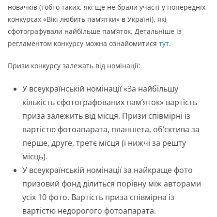
новачків (тобто таких, які ще не брали участі у попередніх
конкурсах «Вікі любить пам’ятки» в Україні), які
сфотографували найбільше пам’яток. Детальніше із
регламентом конкурсу можна ознайомитися
тут
.
Призи конкурсу
залежать від номінації:
У всеукраїнській номінації «За найбільшу
кількість сфотографованих пам’яток» вартість
приза залежить від місця. Призи співмірні із
вартістю фотоапарата, планшета, об’єктива за
перше, друге, третє місця (і нижчі за решту
місць).
У всеукраїнській номінації за найкраще фото
призовий фонд ділиться порівну між авторами
усіх 10 фото. Вартість приза співмірна із
вартістю недорогого фотоапарата.