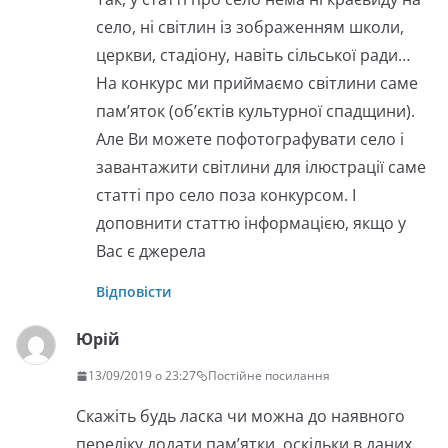
село, ні світлин із зображенням школи,
церкви, стадіону, навіть сільської ради…
На конкурс ми приймаємо світлини саме
пам’яток (об’єктів культурної спадщини).
Але Ви можете пофотографувати село і
завантажити світлини для ілюстрації саме
статті про село поза конкурсом. І
доповнити статтю інформацією, якщо у
Вас є джерела
Відповісти
Юрій
13/09/2019 о 23:27
Постійне посилання
Скажіть будь ласка чи можна до наявного
переліку додати пам’ятки, оскільки в даних