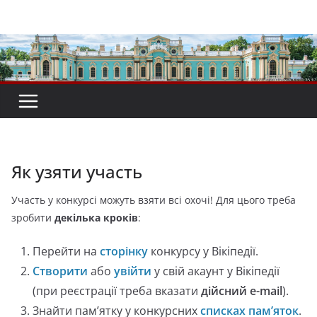
Перейти
до
вмісту
Як узяти участь
Участь у конкурсі можуть взяти всі охочі! Для цього треба
зробити
декілька кроків
:
Перейти на
сторінку
конкурсу у Вікіпедії.
Створити
або
увійти
у свій акаунт у Вікіпедії
(при реєстрації треба вказати
дійсний e-mail
).
Знайти пам’ятку у
конкурсних
списках пам’яток
.