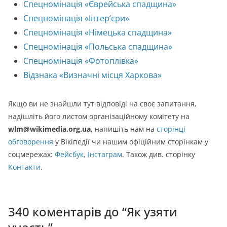
Спецномінація «Єврейська спадщина»
Спецномінація «Інтер’єри»
Спецномінація «Німецька спадщина»
Спецномінація «Польська спадщина»
Спецномінація «Фотоплівка»
Відзнака «Визначні місця Харкова»
Якщо ви не знайшли тут відповіді на своє запитання,
надішліть його листом організаційному комітету на
wlm@wikimedia.org.ua
, напишіть нам на
сторінці
обговорення
у Вікіпедії чи нашим офіційним сторінкам у
соцмережах:
Фейсбук
,
Інстаграм
. Також див. сторінку
Контакти
.
340 коментарів до “
Як узяти