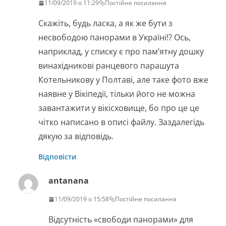
11/09/2019 о 11:29
Постійне посилання
Скажіть, будь ласка, а як же бути з
несвободою панорами в Україні!? Ось,
наприклад, у списку є про пам’ятну дошку
винахідникові ранцевого парашута
Котельникову у Полтаві, але таке фото вже
наявне у Вікіпедії, тільки його не можна
завантажити у вікісховище, бо про це це
чітко написано в описі файлу. Заздалегідь
дякую за відповідь.
Відповісти
antanana
11/09/2019 о 15:58
Постійне посилання
Відсутність «свободи панорами» для