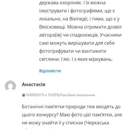
держава охороняє. І їх можна
ілюструвати і фотографіями, що є
локально, на Вікіпедії, і тими, що є у
Вікісховищі. Можна отримати дозвіл
автора(ів) чи спадкоємців. Учасники
самі можуть вирішувати для себе
фотографувати чи вантажити
світлини. І які. І з яких міркувань.
Відповісти
Анастасія
10/09/2019 о 19:05
Постійне посилання
Ботанічні пам’ятки природи теж входять до
цього конкурсу? Маю фото цієї пам’ятки, але
не можу знайти її у списках (Черкаська