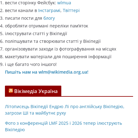
вести сторінку Фейсбук:
wlmua
вести канали в
Інстаграмі
,
Твіттері
писати пости для
блогу
обробляти отримані переліки пам’яток
ілюструвати статті у Вікіпедії
поліпшувати та створювати статті у Вікіпедії
організовувати заходи із фотографування на місцях
макетувати матеріали для поширення інформації
і ще багато чого іншого!
Пишіть нам на wlm@wikimedia.org.ua!
Вікімедіа Україна
Літописець Вікіпедії Ендрю Лі про англійську Вікіпедію,
загрози ШІ та майбутнє руху
Фото з конференцій LMF 2025 і 2026 тепер ілюструють
Вікіпедію