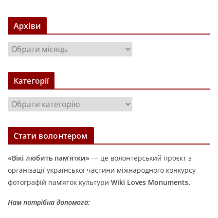
Архіви
А
р
х
Категорії
і
в
К
и
а
т
Стати волонтером
е
г
«Вікі любить пам’ятки»
— це волонтерський проєкт з
о
організації української частини міжнародного конкурсу
р
фотографій пам’яток культури
Wiki Loves Monuments.
і
ї
Нам потрібна допомога: