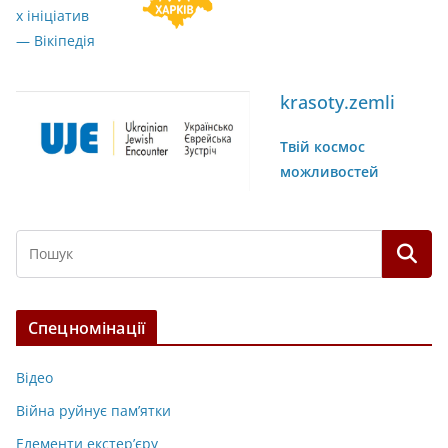
krasoty.zemli
Твій космос
можливостей
Спецномінації
Відео
Війна руйнує пам’ятки
Елементи екстер’єру