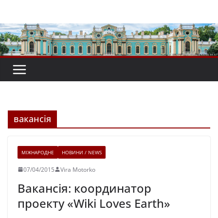
Перейти
до
вмісту
вакансія
МІЖНАРОДНЕ
НОВИНИ / NEWS
07/04/2015
Vira Motorko
Вакансія: координатор
проекту «Wiki Loves Earth»