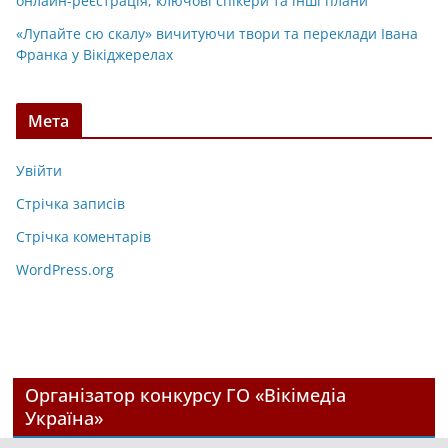
онлайн-реєстрація, ключові спікери та інші плани
«Лупайте сю скалу» вичитуючи твори та переклади Івана
Франка у Вікіджерелах
Мета
Увійти
Стрічка записів
Стрічка коментарів
WordPress.org
Організатор конкурсу ГО «Вікімедіа
Україна»