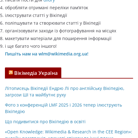
обробляти отримані переліки пам’яток
ілюструвати статті у Вікіпедії
поліпшувати та створювати статті у Вікіпедії
організовувати заходи із фотографування на місцях
макетувати матеріали для поширення інформації
і ще багато чого іншого!
Пишіть нам на wlm@wikimedia.org.ua!
Вікімедіа Україна
Літописець Вікіпедії Ендрю Лі про англійську Вікіпедію,
загрози ШІ та майбутнє руху
Фото з конференцій LMF 2025 і 2026 тепер ілюструють
Вікіпедію
Що подивитися про Вікіпедію в освіті
«Open Knowledge: Wikimedia & Research in the CEE Region»: