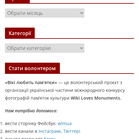
А
р
х
Категорії
і
в
К
и
а
т
Стати волонтером
е
г
«Вікі любить пам’ятки»
— це волонтерський проєкт з
о
організації української частини міжнародного конкурсу
р
фотографій пам’яток культури
Wiki Loves Monuments.
і
ї
Нам потрібна допомога:
вести сторінку Фейсбук:
wlmua
вести канали в
Інстаграмі
,
Твіттері
писати пости для
блогу