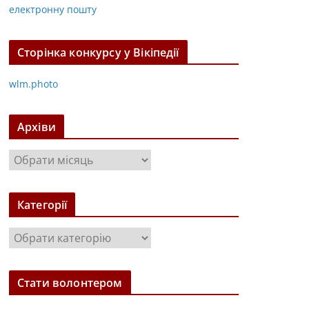
електронну пошту
Сторінка конкурсу у Вікіпедії
wlm.photo
Архіви
А
р
х
Категорії
і
в
К
и
а
т
Стати волонтером
е
г