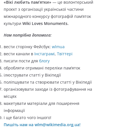
«Вікі любить пам’ятки»
— це волонтерський
о
проєкт з організації української частини
р
міжнародного конкурсу фотографій пам’яток
і
культури
Wiki Loves Monuments.
ї
Нам потрібна допомога:
вести сторінку Фейсбук:
wlmua
вести канали в
Інстаграмі
,
Твіттері
писати пости для
блогу
обробляти отримані переліки пам’яток
ілюструвати статті у Вікіпедії
поліпшувати та створювати статті у Вікіпедії
організовувати заходи із фотографування на
місцях
макетувати матеріали для поширення
інформації
і ще багато чого іншого!
Пишіть нам на wlm@wikimedia.org.ua!