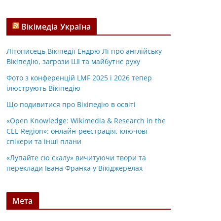
Вікімедіа Україна
Літописець Вікіпедії Ендрю Лі про англійську
Вікіпедію, загрози ШІ та майбутнє руху
Фото з конференцій LMF 2025 і 2026 тепер
ілюструють Вікіпедію
Що подивитися про Вікіпедію в освіті
«Open Knowledge: Wikimedia & Research in the
CEE Region»: онлайн-реєстрація, ключові
спікери та інші плани
«Лупайте сю скалу» вичитуючи твори та
переклади Івана Франка у Вікіджерелах
Мета