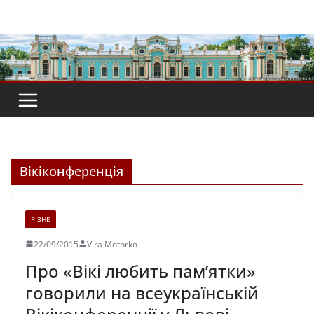
Перейти
до
вмісту
Вікіконференція
РІЗНЕ
22/09/2015
Vira Motorko
Про «Вікі любить пам’ятки»
говорили на всеукраїнській