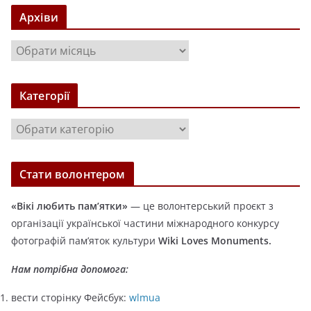
Архіви
А
р
х
Категорії
і
в
К
и
а
т
Стати волонтером
е
г
«Вікі любить пам’ятки»
— це волонтерський проєкт з
о
організації української частини міжнародного конкурсу
р
фотографій пам’яток культури
Wiki Loves Monuments.
і
ї
Нам потрібна допомога:
вести сторінку Фейсбук:
wlmua