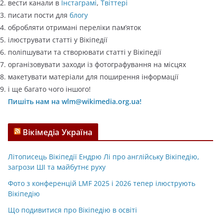
вести канали в
Інстаграмі
,
Твіттері
писати пости для
блогу
обробляти отримані переліки пам’яток
ілюструвати статті у Вікіпедії
поліпшувати та створювати статті у Вікіпедії
організовувати заходи із фотографування на місцях
макетувати матеріали для поширення інформації
і ще багато чого іншого!
Пишіть нам на wlm@wikimedia.org.ua!
Вікімедіа Україна
Літописець Вікіпедії Ендрю Лі про англійську Вікіпедію,
загрози ШІ та майбутнє руху
Фото з конференцій LMF 2025 і 2026 тепер ілюструють
Вікіпедію
Що подивитися про Вікіпедію в освіті