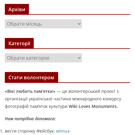
Архіви
А
р
х
Категорії
і
в
К
и
а
т
Стати волонтером
е
г
«Вікі любить пам’ятки»
— це волонтерський проєкт з
о
організації української частини міжнародного конкурсу
р
фотографій пам’яток культури
Wiki Loves Monuments.
і
ї
Нам потрібна допомога:
вести сторінку Фейсбук:
wlmua