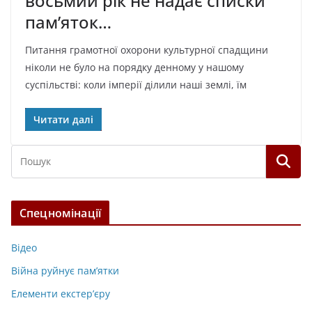
восьмий рік не надає списки
пам’яток…
Питання грамотної охорони культурної спадщини
ніколи не було на порядку денному у нашому
суспільстві: коли імперії ділили наші землі, їм
Читати далі
Спецномінації
Відео
Війна руйнує пам’ятки
Елементи екстер’єру