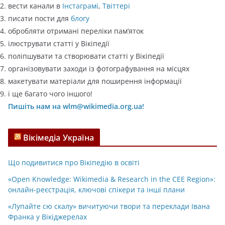
вести канали в
Інстаграмі
,
Твіттері
писати пости для
блогу
обробляти отримані переліки пам’яток
ілюструвати статті у Вікіпедії
поліпшувати та створювати статті у Вікіпедії
організовувати заходи із фотографування на місцях
макетувати матеріали для поширення інформації
і ще багато чого іншого!
Пишіть нам на wlm@wikimedia.org.ua!
Вікімедіа Україна
Що подивитися про Вікіпедію в освіті
«Open Knowledge: Wikimedia & Research in the CEE Region»:
онлайн-реєстрація, ключові спікери та інші плани
«Лупайте сю скалу» вичитуючи твори та переклади Івана
Франка у Вікіджерелах