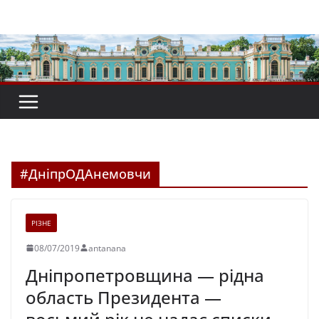
Перейти
до
вмісту
#ДніпрОДАнемовчи
РІЗНЕ
08/07/2019
antanana
Дніпропетровщина — рідна
область Президента —