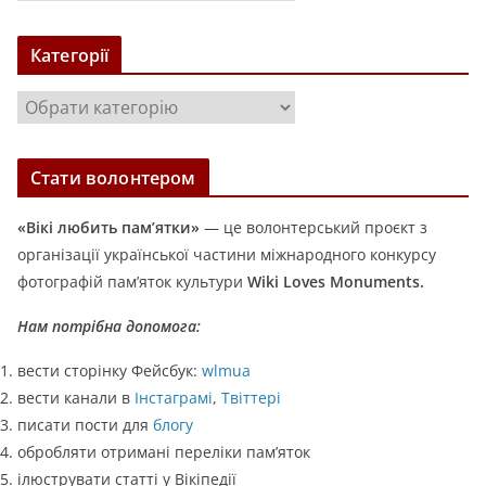
р
х
Категорії
і
в
К
и
а
т
Стати волонтером
е
г
«Вікі любить пам’ятки»
— це волонтерський проєкт з
о
організації української частини міжнародного конкурсу
р
фотографій пам’яток культури
Wiki Loves Monuments.
і
ї
Нам потрібна допомога:
вести сторінку Фейсбук:
wlmua
вести канали в
Інстаграмі
,
Твіттері
писати пости для
блогу
обробляти отримані переліки пам’яток
ілюструвати статті у Вікіпедії