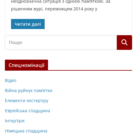
неоднозначна ситуація з однією пам’яткою. За
рішенням журі, переможцем 2014 року у
Читати далі
Спецномінації
Відео
Війна руйнує пам’ятки
Елементи екстер’єру
Єврейська спадщина
Інтер’єри
Німецька спадщина