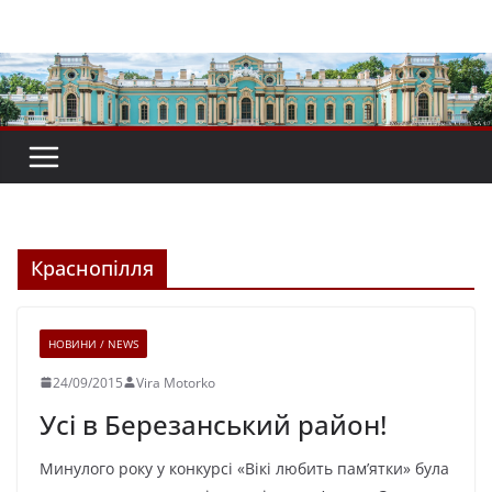
Перейти
до
вмісту
Краснопілля
НОВИНИ / NEWS
24/09/2015
Vira Motorko
Усі в Березанський район!
Минулого року у конкурсі «Вікі любить пам’ятки» була