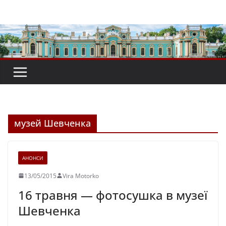
Перейти
до
вмісту
музей Шевченка
АНОНСИ
13/05/2015
Vira Motorko
16 травня — фотосушка в музеї
Шевченка