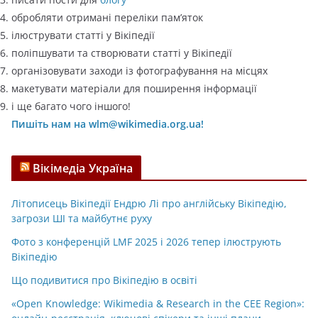
обробляти отримані переліки пам’яток
ілюструвати статті у Вікіпедії
поліпшувати та створювати статті у Вікіпедії
організовувати заходи із фотографування на місцях
макетувати матеріали для поширення інформації
і ще багато чого іншого!
Пишіть нам на wlm@wikimedia.org.ua!
Вікімедіа Україна
Літописець Вікіпедії Ендрю Лі про англійську Вікіпедію,
загрози ШІ та майбутнє руху
Фото з конференцій LMF 2025 і 2026 тепер ілюструють
Вікіпедію
Що подивитися про Вікіпедію в освіті
«Open Knowledge: Wikimedia & Research in the CEE Region»: