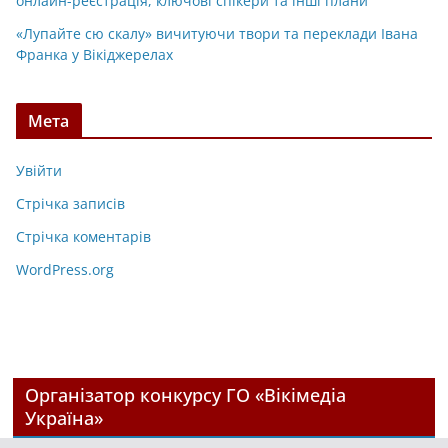
онлайн-реєстрація, ключові спікери та інші плани
«Лупайте сю скалу» вичитуючи твори та переклади Івана
Франка у Вікіджерелах
Мета
Увійти
Стрічка записів
Стрічка коментарів
WordPress.org
Організатор конкурсу ГО «Вікімедіа
Україна»