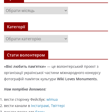
А
р
х
Категорії
і
в
К
и
а
т
Стати волонтером
е
г
«Вікі любить пам’ятки»
— це волонтерський проєкт з
о
організації української частини міжнародного конкурсу
р
фотографій пам’яток культури
Wiki Loves Monuments.
і
ї
Нам потрібна допомога:
вести сторінку Фейсбук:
wlmua
вести канали в
Інстаграмі
,
Твіттері
писати пости для
блогу