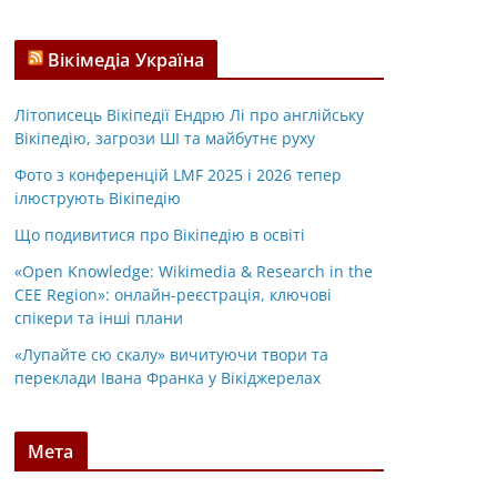
Вікімедіа Україна
Літописець Вікіпедії Ендрю Лі про англійську
Вікіпедію, загрози ШІ та майбутнє руху
Фото з конференцій LMF 2025 і 2026 тепер
ілюструють Вікіпедію
Що подивитися про Вікіпедію в освіті
«Open Knowledge: Wikimedia & Research in the
CEE Region»: онлайн-реєстрація, ключові
спікери та інші плани
«Лупайте сю скалу» вичитуючи твори та
переклади Івана Франка у Вікіджерелах
Мета