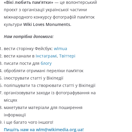
«Вікі любить пам’ятки»
— це волонтерський
о
проєкт з організації української частини
р
міжнародного конкурсу фотографій пам’яток
і
культури
Wiki Loves Monuments.
ї
Нам потрібна допомога:
вести сторінку Фейсбук:
wlmua
вести канали в
Інстаграмі
,
Твіттері
писати пости для
блогу
обробляти отримані переліки пам’яток
ілюструвати статті у Вікіпедії
поліпшувати та створювати статті у Вікіпедії
організовувати заходи із фотографування на
місцях
макетувати матеріали для поширення
інформації
і ще багато чого іншого!
Пишіть нам на wlm@wikimedia.org.ua!