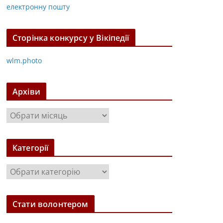
електронну пошту
Сторінка конкурсу у Вікіпедії
wlm.photo
Архіви
А
р
х
Категорії
і
в
К
и
а
т
Стати волонтером
е
г