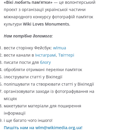
«Вікі любить пам’ятки»
— це волонтерський
о
проєкт з організації української частини
р
міжнародного конкурсу фотографій пам’яток
і
культури
Wiki Loves Monuments.
ї
Нам потрібна допомога:
вести сторінку Фейсбук:
wlmua
вести канали в
Інстаграмі
,
Твіттері
писати пости для
блогу
обробляти отримані переліки пам’яток
ілюструвати статті у Вікіпедії
поліпшувати та створювати статті у Вікіпедії
організовувати заходи із фотографування на
місцях
макетувати матеріали для поширення
інформації
і ще багато чого іншого!
Пишіть нам на wlm@wikimedia.org.ua!