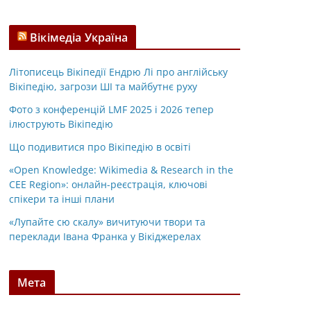
Вікімедіа Україна
Літописець Вікіпедії Ендрю Лі про англійську
Вікіпедію, загрози ШІ та майбутнє руху
Фото з конференцій LMF 2025 і 2026 тепер
ілюструють Вікіпедію
Що подивитися про Вікіпедію в освіті
«Open Knowledge: Wikimedia & Research in the
CEE Region»: онлайн-реєстрація, ключові
спікери та інші плани
«Лупайте сю скалу» вичитуючи твори та
переклади Івана Франка у Вікіджерелах
Мета