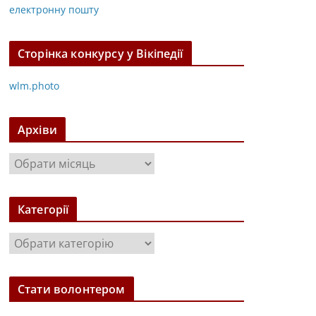
електронну пошту
Сторінка конкурсу у Вікіпедії
wlm.photo
Архіви
А
р
х
Категорії
і
в
К
и
а
т
Стати волонтером
е
г