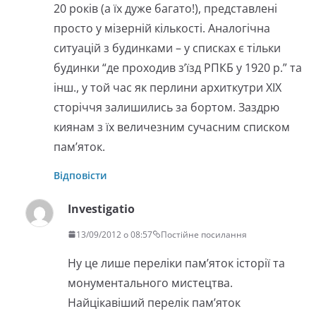
20 років (а їх дуже багато!), представлені
просто у мізерній кількості. Аналогічна
ситуацій з будинками – у списках є тільки
будинки “де проходив з’їзд РПКБ у 1920 р.” та
інш., у той час як перлини архиткутри XIX
сторіччя залишились за бортом. Заздрю
киянам з їх величезним сучасним списком
пам’яток.
Відповісти
Investigatio
13/09/2012 о 08:57
Постійне посилання
Ну це лише переліки пам’яток історії та
монументального мистецтва.
Найцікавіший перелік пам’яток