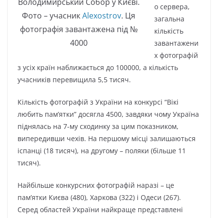
Володимирський Собор у Києві.
о сервера,
Фото – учасник
Alexostrov
. Ця
загальна
фотографія завантажена під №
кількість
4000
завантажени
х фотографій
з усіх країн наближається до 100000, а кількість
учасників перевищила 5,5 тисяч.
Кількість фотографій з України на конкурсі “Вікі
любить пам’ятки” досягла 4500, завдяки чому Україна
піднялась на 7-му сходинку за цим показником,
випередивши чехів. На першому місці залишаються
іспанці (18 тисяч), на другому – поляки (більше 11
тисяч).
Найбільше конкурсних фотографій наразі – це
пам’ятки Києва (480), Харкова (322) і Одеси (267).
Серед областей України найкраще представлені