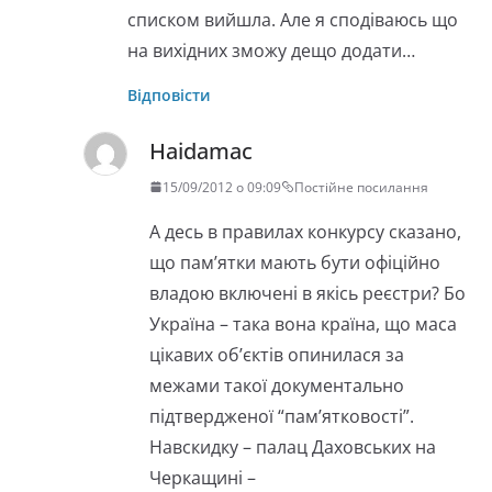
списком вийшла. Але я сподіваюсь що
на вихідних зможу дещо додати…
Відповісти
Haidamac
15/09/2012 о 09:09
Постійне посилання
А десь в правилах конкурсу сказано,
що пам’ятки мають бути офіційно
владою включені в якісь реєстри? Бо
Україна – така вона країна, що маса
цікавих об’єктів опинилася за
межами такої документально
підтвердженої “пам’ятковості”.
Навскидку – палац Даховських на
Черкащині –