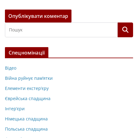
Спецномінації
Відео
Війна руйнує пам’ятки
Елементи екстер’єру
Єврейська спадщина
Інтер’єри
Німецька спадщина
Польська спадщина