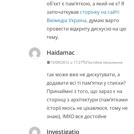
об’єкт є пам’яткою, а який не є? Я
започаткував
сторінку на сайті
Вікімедіа Україна
, думаю варто
провести відкриту дискусію на цю
тему.
Haidamac
15/09/2012 о 17:27
Постійне посилання
так може вже не дискутувати, а
додавати всі ті пам’ятки у списки?
Принаймні з того, що зараз є на
сторінці з архітектури (пам’ятками
історії якось не цікавлюся, тому не
знаю), ІМХО все достойне
Investigatio