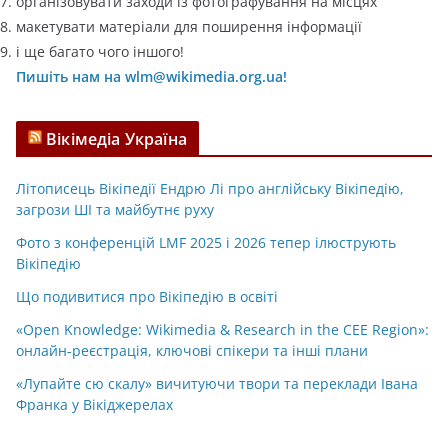
організовувати заходи із фотографування на місцях
макетувати матеріали для поширення інформації
і ще багато чого іншого!
Пишіть нам на wlm@wikimedia.org.ua!
Вікімедіа Україна
Літописець Вікіпедії Ендрю Лі про англійську Вікіпедію,
загрози ШІ та майбутнє руху
Фото з конференцій LMF 2025 і 2026 тепер ілюструють
Вікіпедію
Що подивитися про Вікіпедію в освіті
«Open Knowledge: Wikimedia & Research in the CEE Region»:
онлайн-реєстрація, ключові спікери та інші плани
«Лупайте сю скалу» вичитуючи твори та переклади Івана
Франка у Вікіджерелах