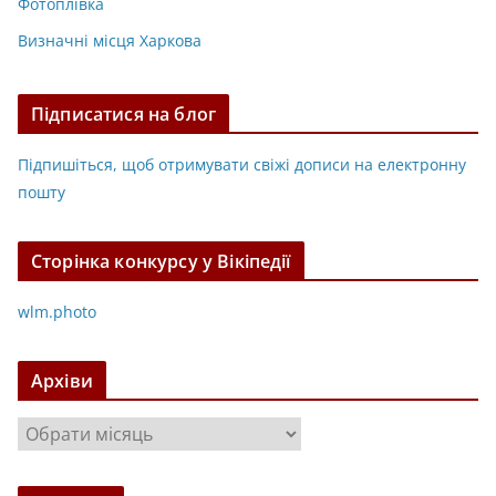
Фотоплівка
Визначні місця Харкова
Підписатися на блог
Підпишіться, щоб отримувати свіжі дописи на електронну
пошту
Сторінка конкурсу у Вікіпедії
wlm.photo
Архіви
А
р
х