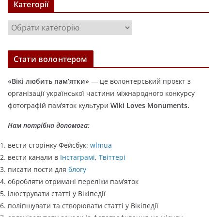
Категорії
і
в
К
и
а
т
Стати волонтером
е
г
«Вікі любить пам’ятки»
— це волонтерський проєкт з
о
організації української частини міжнародного конкурсу
р
фотографій пам’яток культури
Wiki Loves Monuments.
і
ї
Нам потрібна допомога:
вести сторінку Фейсбук:
wlmua
вести канали в
Інстаграмі
,
Твіттері
писати пости для
блогу
обробляти отримані переліки пам’яток
ілюструвати статті у Вікіпедії
поліпшувати та створювати статті у Вікіпедії