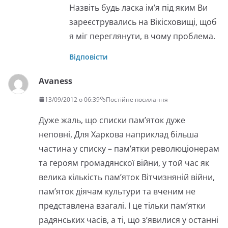
Назвіть будь ласка ім’я під яким Ви
зареєструвались на Вікісховищі, щоб
я міг переглянути, в чому проблема.
Відповісти
Avaness
13/09/2012 о 06:39
Постійне посилання
Дуже жаль, що списки пам’яток дуже
неповні, Для Харкова наприклад більша
частина у списку – пам’ятки революціонерам
та героям громадянскої війни, у той час як
велика кількість пам’яток Вітчизняній війни,
пам’яток діячам культури та вченим не
представлена взагалі. І це тільки пам’ятки
радянських часів, а ті, що з’явилися у останні