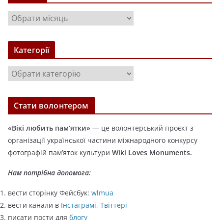
А
р
х
Категорії
і
в
К
и
а
т
Стати волонтером
е
г
«Вікі любить пам’ятки»
— це волонтерський проєкт з
о
організації української частини міжнародного конкурсу
р
фотографій пам’яток культури
Wiki Loves Monuments.
і
ї
Нам потрібна допомога:
вести сторінку Фейсбук:
wlmua
вести канали в
Інстаграмі
,
Твіттері
писати пости для
блогу