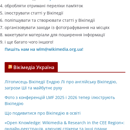
обробляти отримані переліки пам’яток
ілюструвати статті у Вікіпедії
поліпшувати та створювати статті у Вікіпедії
організовувати заходи із фотографування на місцях
макетувати матеріали для поширення інформації
і ще багато чого іншого!
Пишіть нам на wlm@wikimedia.org.ua!
Вікімедіа Україна
Літописець Вікіпедії Ендрю Лі про англійську Вікіпедію,
загрози ШІ та майбутнє руху
Фото з конференцій LMF 2025 і 2026 тепер ілюструють
Вікіпедію
Що подивитися про Вікіпедію в освіті
«Open Knowledge: Wikimedia & Research in the CEE Region»:
онлайн-реєстрація, ключові спікери та інші плани