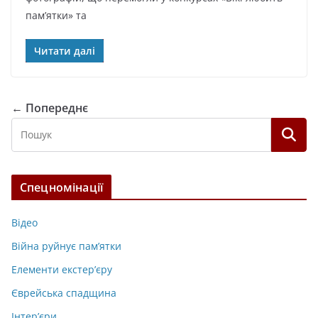
пам’ятки» та
Читати далі
← Попереднє
Спецномінації
Відео
Війна руйнує пам’ятки
Елементи екстер’єру
Єврейська спадщина
Інтер’єри