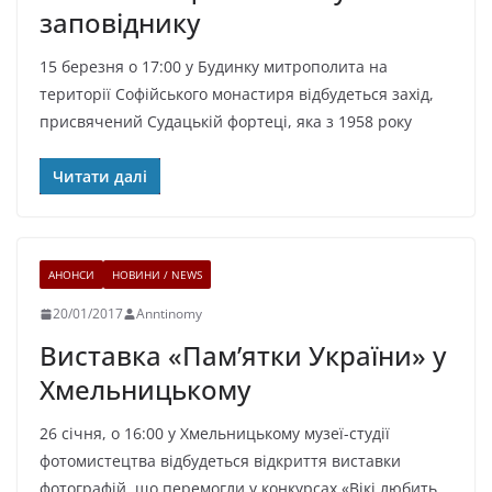
заповіднику
15 березня о 17:00 у Будинку митрополита на
території Софійського монастиря відбудеться захід,
присвячений Судацькій фортеці, яка з 1958 року
Читати далі
АНОНСИ
НОВИНИ / NEWS
20/01/2017
Anntinomy
Виставка «Пам’ятки України» у
Хмельницькому
26 січня, о 16:00 у Хмельницькому музеї-студії
фотомистецтва відбудеться відкриття виставки
фотографій, що перемогли у конкурсах «Вікі любить