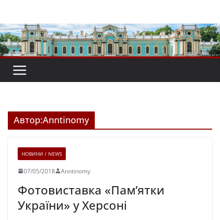
Перейти
до
вмісту
Автор:
Anntinomy
НОВИНИ / NEWS
07/05/2018
Anntinomy
Фотовиставка «Пам’ятки
України» у Херсоні