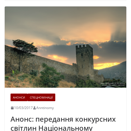
АНОНСИ
СПЕЦНОМІНАЦІЇ
10/03/2017
Anntinomy
Анонс: передання конкурсних
світлин Національному