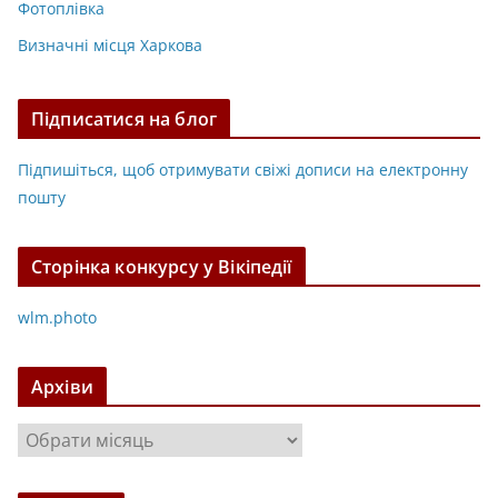
Фотоплівка
Визначні місця Харкова
Підписатися на блог
Підпишіться, щоб отримувати свіжі дописи на електронну
пошту
Сторінка конкурсу у Вікіпедії
wlm.photo
Архіви
А
р
х