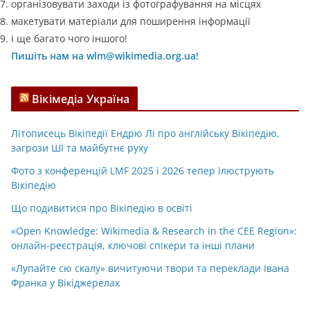
організовувати заходи із фотографування на місцях
макетувати матеріали для поширення інформації
і ще багато чого іншого!
Пишіть нам на wlm@wikimedia.org.ua!
Вікімедіа Україна
Літописець Вікіпедії Ендрю Лі про англійську Вікіпедію,
загрози ШІ та майбутнє руху
Фото з конференцій LMF 2025 і 2026 тепер ілюструють
Вікіпедію
Що подивитися про Вікіпедію в освіті
«Open Knowledge: Wikimedia & Research in the CEE Region»:
онлайн-реєстрація, ключові спікери та інші плани
«Лупайте сю скалу» вичитуючи твори та переклади Івана
Франка у Вікіджерелах