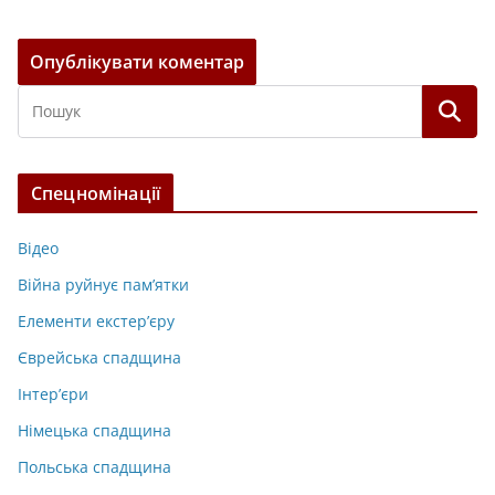
Спецномінації
Відео
Війна руйнує пам’ятки
Елементи екстер’єру
Єврейська спадщина
Інтер’єри
Німецька спадщина
Польська спадщина