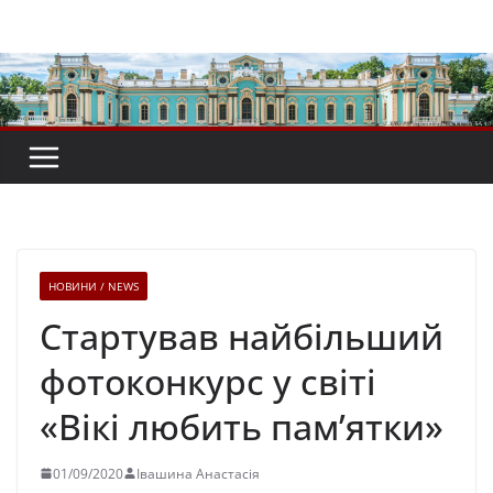
Перейти
до
вмісту
НОВИНИ / NEWS
Стартував найбільший
фотоконкурс у світі
«Вікі любить пам’ятки»
01/09/2020
Івашина Анастасія