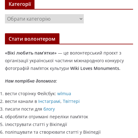
Категорії
і
в
К
и
а
т
Стати волонтером
е
г
«Вікі любить пам’ятки»
— це волонтерський проєкт з
о
організації української частини міжнародного конкурсу
р
фотографій пам’яток культури
Wiki Loves Monuments.
і
ї
Нам потрібна допомога:
вести сторінку Фейсбук:
wlmua
вести канали в
Інстаграмі
,
Твіттері
писати пости для
блогу
обробляти отримані переліки пам’яток
ілюструвати статті у Вікіпедії
поліпшувати та створювати статті у Вікіпедії