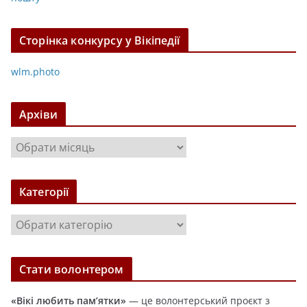
Сторінка конкурсу у Вікіпедії
wlm.photo
Архіви
А
р
х
Категорії
і
в
К
и
а
т
Стати волонтером
е
г
«Вікі любить пам’ятки»
— це волонтерський проєкт з