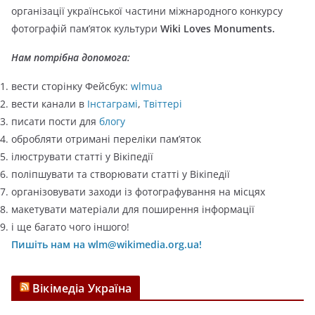
о
організації української частини міжнародного конкурсу
р
фотографій пам’яток культури
Wiki Loves Monuments.
і
ї
Нам потрібна допомога:
вести сторінку Фейсбук:
wlmua
вести канали в
Інстаграмі
,
Твіттері
писати пости для
блогу
обробляти отримані переліки пам’яток
ілюструвати статті у Вікіпедії
поліпшувати та створювати статті у Вікіпедії
організовувати заходи із фотографування на місцях
макетувати матеріали для поширення інформації
і ще багато чого іншого!
Пишіть нам на wlm@wikimedia.org.ua!
Вікімедіа Україна