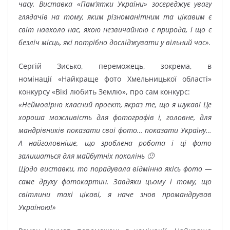
часу. Виставка «Пам’ятки України» зосереджує увагу
глядачів на тому, яким різноманітним та цікавим є
світ навколо нас, якою незвичайною є природа, і що є
безліч місць, які потрібно досліджувати у вільний час».
Сергій Зисько, переможець, зокрема, в
номінації «Найкраще фото Хмельницької області»
конкурсу «Вікі любить Землю», про сам конкурс:
«Неймовірно класний проект, якраз те, що я шукав! Це
хороша можливість для фотографів і, головне, для
мандрівників показати свої фото… показати Україну…
А найголовніше, що зроблена робота і ці фото
залишаться для майбутніх поколінь
🙂
Щодо виставки, то порадувала відмінна якісь фото —
саме друку фотокартин. Завдяки цьому і тому, що
світлини такі цікаві, я наче знов промандрував
Україною!
»