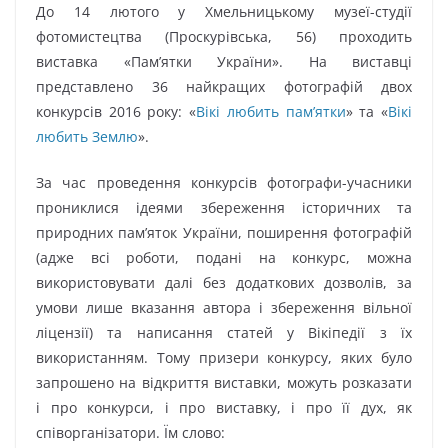
До 14 лютого у Хмельницькому музеї-студії
фотомистецтва (Проскурівська, 56) проходить
виставка «Пам’ятки України». На виставці
представлено 36 найкращих фотографій двох
конкурсів 2016 року: «
Вікі любить пам’ятки
» та «
Вікі
любить Землю
».
За час проведення конкурсів фотографи-учасники
прониклися ідеями збереження історичних та
природних пам’яток України, поширення фотографій
(адже всі роботи, подані на конкурс, можна
використовувати далі без додаткових дозволів, за
умови лише вказання автора і збереження вільної
ліцензії) та написання статей у Вікіпедії з їх
використанням. Тому призери конкурсу, яких було
запрошено на відкриття виставки, можуть розказати
і про конкурси, і про виставку, і про її дух, як
співорганізатори. Їм слово: