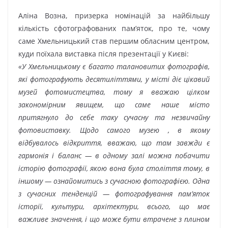
Аліна Возна, призерка номінацій за найбільшу
кількість сфотографованих пам’яток, про те, чому
саме Хмельницький став першим обласним центром,
куди поїхала виставка після презентації у Києві:
«У Хмельницькому є багато талановитих фотографів,
які фотографують десятиліттями, у місті діє цікавий
музей фотомистецтва, тому я вважаю цілком
закономірним явищем, що саме наше місто
притягнуло до себе таку сучасну та незвичайну
фотовиставку. Щодо самого музею , в якому
відбувалось відкриття, вважаю, що там завжди є
гармонія і баланс — в одному залі можна побачити
історію фотографії, якою вона була століття тому, в
іншому — ознайомитись з сучасною фотографією. Одна
з сучасних тенденцій — фотографування пам’яток
історії, культури, архітектури, всього, що має
важливе значення, і що може бути втрачене з плином