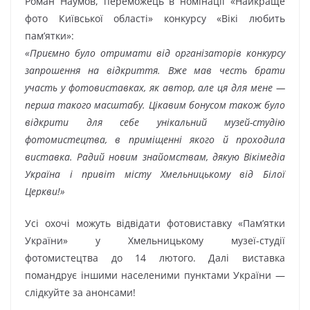
Роман Наумов, переможець в номінації «Найкраще
фото Київської області» конкурсу «Вікі любить
пам’ятки»:
«Приємно було отримати від організаторів конкурсу
запрошення на відкриття. Вже мав честь брати
участь у фотовиставках, як автор, але ця для мене —
перша такого масштабу. Цікавим бонусом також було
відкрити для себе унікальний музей-студію
фотомистецтва, в приміщенні якого й проходила
виставка. Радий новим знайомствам, дякую Вікімедіа
Україна і привіт місту Хмельницькому від Білої
Церкви!»
Усі охочі можуть відвідати фотовиставку «Пам’ятки
України» у Хмельницькому музеї-студії
фотомистецтва до 14 лютого. Далі виставка
помандрує іншими населеними пунктами України —
слідкуйте за анонсами!