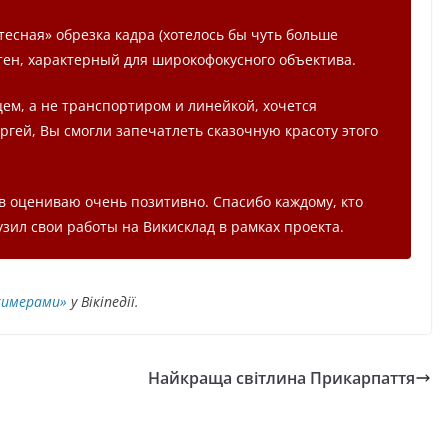
тесная» обрезка кадра (хотелось бы чуть больше
тен, характерный для широкофокусного объектива.
цем, а не транспортиром и линейкой, хочется
ергей, Вы смогли запечатлеть сказочную красоту этого
ов оцениваю очень позитивно. Спасибо каждому, кто
узил свои работы на Викисклад в рамках проекта.
 химерами»
у Вікіпедії.
Найкраща світлина Прикарпаття