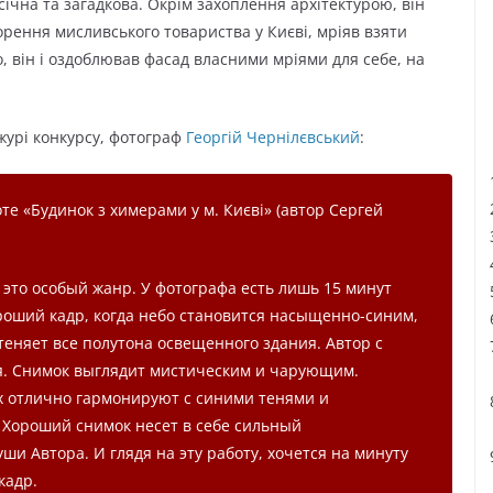
ічна та загадкова. Окрім захоплення архітектурою, він
орення мисливського товариства у Києві, мріяв взяти
, він і оздоблював фасад власними мріями для себе, на
журі конкурсу, фотограф
Георгій Чернілєвський
:
оте «Будинок з химерами у м. Києві» (автор Сергей
это особый жанр. У фотографа есть лишь 15 минут
роший кадр, когда небо становится насыщенно-синим,
еняет все полутона освещенного здания. Автор с
я. Снимок выглядит мистическим и чарующим.
 отлично гармонируют с синими тенями и
Хороший снимок несет в себе сильный
ши Автора. И глядя на эту работу, хочется на минуту
кадр.