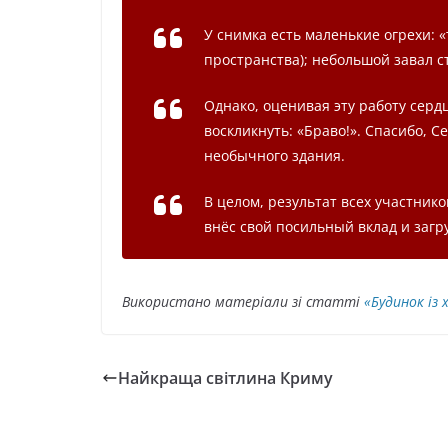
У снимка есть маленькие огрехи: «
пространства); небольшой завал с
Однако, оценивая эту работу серд
воскликнуть: «Браво!». Спасибо, С
необычного здания.
В целом, результат всех участник
внёс свой посильный вклад и загр
Використано матеріали зі статті
«Будинок із
Найкраща світлина Криму