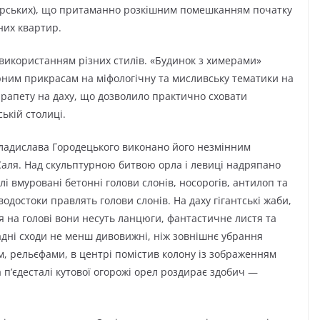
арських), що притаманно розкішним помешканням початку
них квартир.
використанням різних стилів. «Будинок з химерами»
урним прикрасам на міфологічну та мисливську тематики на
арапету на даху, що дозволило практично сховати
ькій столиці.
Владислава Городецького виконано його незмінним
аля. Над скульптурною битвою орла і левиці надряпано
івлі вмуровані бетонні голови слонів, носорогів, антилоп та
одостоки правлять голови слонів. На даху гігантські жаби,
ся на голові вони несуть ланцюги, фантастичне листя та
радні сходи не менш дивовижні, ніж зовнішнє убрання
м, рельєфами, в центрі помістив колону із зображенням
п’єдесталі кутової огорожі орел роздирає здобич —