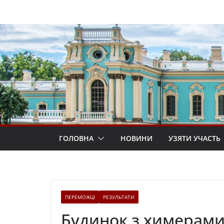
Перейти
до
вмісту
ГОЛОВНА
НОВИНИ
УЗЯТИ УЧАСТЬ
ПЕРЕМОЖЦІ
РЕЗУЛЬТАТИ
Будинок з химерам