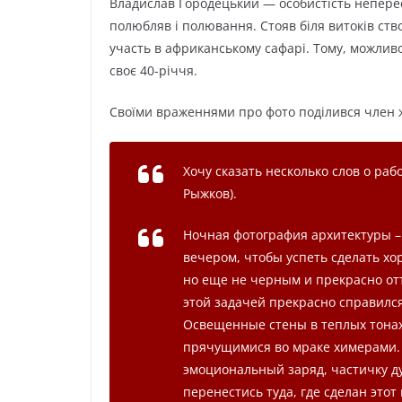
Владислав Городецький — особистість неперес
полюбляв і полювання. Стояв біля витоків ств
участь в африканському сафарі. Тому, можливо
своє 40-річчя.
Своїми враженнями про фото поділився член 
Хочу сказать несколько слов о раб
Рыжков).
Ночная фотография архитектуры – 
вечером, чтобы успеть сделать хо
но еще не черным и прекрасно отт
этой задачей прекрасно справилс
Освещенные стены в теплых тонах
прячущимися во мраке химерами. 
эмоциональный заряд, частичку ду
перенестись туда, где сделан этот 