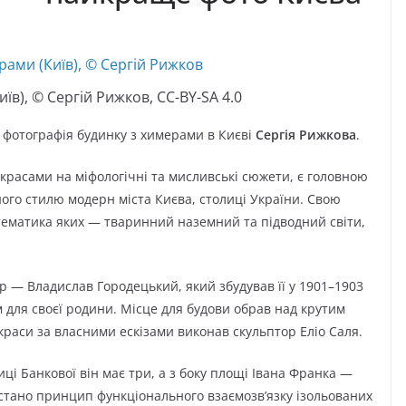
їв), © Сергій Рижков, CC-BY-SA 4.0
фотографія будинку з химерами в Києві
Сергія Рижкова
.
красами на міфологічні та мисливські сюжети, є головною
го стилю модерн міста Києва, столиці України. Свою
тематика яких — тваринний наземний та підводний світи,
ор — Владислав Городецький, який збудував її у 1901–1903
 для своєї родини. Місце для будови обрав над крутим
раси за власними ескізами виконав скульптор Еліо Саля.
иці Банкової він має три, а з боку площі Івана Франка —
истано принцип функціонального взаємозв’язку ізольованих