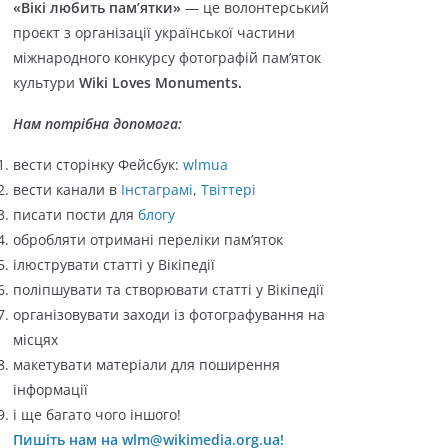
«Вікі любить пам’ятки»
— це волонтерський
о
проєкт з організації української частини
р
міжнародного конкурсу фотографій пам’яток
і
культури
Wiki Loves Monuments.
ї
Нам потрібна допомога:
вести сторінку Фейсбук:
wlmua
вести канали в
Інстаграмі
,
Твіттері
писати пости для
блогу
обробляти отримані переліки пам’яток
ілюструвати статті у Вікіпедії
поліпшувати та створювати статті у Вікіпедії
організовувати заходи із фотографування на
місцях
макетувати матеріали для поширення
інформації
і ще багато чого іншого!
Пишіть нам на wlm@wikimedia.org.ua!