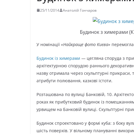
25/11/2014
Анатолій Гончаров
Будинок з химерами (Ки
У номінації
«Найкраще фото Києва»
перемогла 
Будинок із химерами
— цегляна споруда з при
архітектурною спорудою раннього декоративно
назву отримала через скульптурні прикраси, 
атрибути полювання, казкові істоти.
Розташована по вулиці Банковій, 10. Архітект
роках як прибутковий будинок із помешканням
урвищем на Банковій вулиці. Скульптурні прик
Будинок спроектовано у формі куба: з боку вул
шість поверхів. У вільному плануванні викор