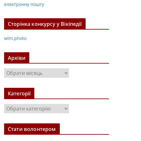
електронну пошту
Сторінка конкурсу у Вікіпедії
wlm.photo
Архіви
А
р
х
Категорії
і
в
К
и
а
т
Стати волонтером
е
г