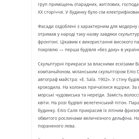
груп приміщень (парадних, житлових, господ
ХХ сторіччя. У будинку було сім електрифікова
Фасади оздоблені з характерним для модерну 
отримав у народі таку назву завдяки скульпт
фронтоні. Цікавим є використання високого п
покрівлю — перша будівля «без даху» в українс
Скульптурні прикраси за власними ескізами 
компаньйоном, міланським скульптором Еліо С
автограф майстра: «E. Sala. 1902». У стіну буд
крокодила. На колонах причаїлися ящірки. За в
морські чудовиська та нереїди. Замість волос
квіти. На розі будівлі велетенський пітон. Па
будинку. Еліо Саля прикрасив їх ліпним фризо
обвитого рослинами величезного дельфіна. На 
пораненого лева.