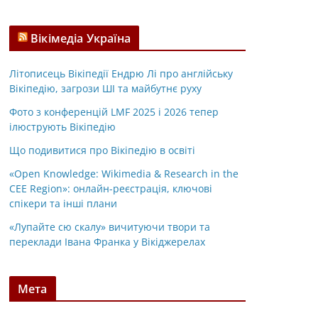
Вікімедіа Україна
Літописець Вікіпедії Ендрю Лі про англійську
Вікіпедію, загрози ШІ та майбутнє руху
Фото з конференцій LMF 2025 і 2026 тепер
ілюструють Вікіпедію
Що подивитися про Вікіпедію в освіті
«Open Knowledge: Wikimedia & Research in the
CEE Region»: онлайн-реєстрація, ключові
спікери та інші плани
«Лупайте сю скалу» вичитуючи твори та
переклади Івана Франка у Вікіджерелах
Мета