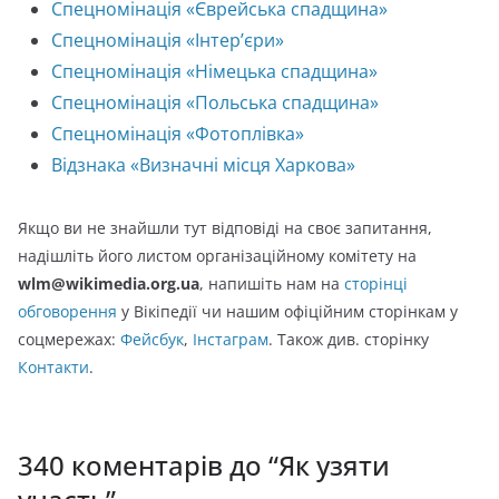
Спецномінація «Єврейська спадщина»
Спецномінація «Інтер’єри»
Спецномінація «Німецька спадщина»
Спецномінація «Польська спадщина»
Спецномінація «Фотоплівка»
Відзнака «Визначні місця Харкова»
Якщо ви не знайшли тут відповіді на своє запитання,
надішліть його листом організаційному комітету на
wlm@wikimedia.org.ua
, напишіть нам на
сторінці
обговорення
у Вікіпедії чи нашим офіційним сторінкам у
соцмережах:
Фейсбук
,
Інстаграм
. Також див. сторінку
Контакти
.
340 коментарів до “
Як узяти