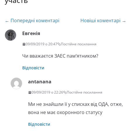
участь
”
Навігація
← Попередні коментарі
Новіші коментарі →
по
Евгенія
коментарях
09/09/2019 о 20:47
Постійне посилання
Чи вважаєтся ЗАЕС пам’ятником?
Відповісти
antanana
09/09/2019 о 22:26
Постійне посилання
Ми не знайшли її у списках від ОДА, отже,
вона не має охоронного статусу
Відповісти