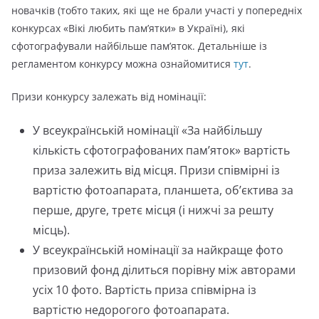
новачків (тобто таких, які ще не брали участі у попередніх
конкурсах «Вікі любить пам’ятки» в Україні), які
сфотографували найбільше пам’яток. Детальніше із
регламентом конкурсу можна ознайомитися
тут
.
Призи конкурсу
залежать від номінації:
У всеукраїнській номінації «За найбільшу
кількість сфотографованих пам’яток» вартість
приза залежить від місця. Призи співмірні із
вартістю фотоапарата, планшета, об’єктива за
перше, друге, третє місця (і нижчі за решту
місць).
У всеукраїнській номінації за найкраще фото
призовий фонд ділиться порівну між авторами
усіх 10 фото. Вартість приза співмірна із
вартістю недорогого фотоапарата.