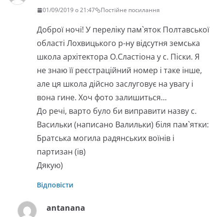
01/09/2019 о 21:47
Постійне посилання
Доброї ночі! У переліку пам`яток Полтавської
області Лохвицького р-ну відсутня земська
школа архітектора О.Сластіона у с. Піски. Я
не знаю її реєстраційний номер і таке інше,
але ця школа дійсно заслуговує на увагу і
вона гине. Хоч фото залишиться…
До речі, варто було би виправити назву с.
Васильки (написано Валильки) біля пам`ятки:
Братська могила радянських воїнів і
партизан (ів)
Дякую)
Відповісти
antanana