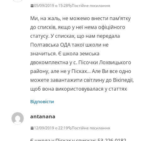
05/09/2019 о 15:28
Постійне посилання
Ми, на жаль, не можемо внести пам’ятку
до списків, якщо у неї нема офіційного
статусу. У списках, що нам передала
Полтавська ОДА такої школи не
значиться. Є школа земська
двокомплектна у с. Пісочки Лохвицького
району, але не у Пісках… Але Ви все одно
можете завантажити світлину до Вікіпедії,
щоб вона використовувалася у статтях
Відповісти
antanana
12/09/2019 о 22:19
Постійне посилання
Є школа у Пісках у списках: 53-226-0182.