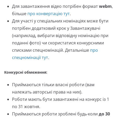
Для завантаження відео потрібен формат
webm
,
більше
про конвертацію тут
.
Для участі у спеціальних номінаціях може бути
потрібен додатковий крок у Завантажувачі
(наприклад, вибрати відповідну номінацію при
поданні фото) чи скористатися конкурсними
списками спецномінацій. Детальніше
про
спецномінації тут
.
Конкурсні обмеження:
Приймаються тільки власні роботи (вам
належать авторські права на них).
Роботи мають бути завантажені на конкурс із 1
по 31 жовтня.
Приймаються роботи зроблені будь-коли
до 30