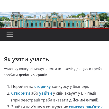
Перейти
до
вмісту
Як узяти участь
Участь у конкурсі можуть взяти всі охочі! Для цього треба
зробити
декілька кроків
:
Перейти на
сторінку
конкурсу у Вікіпедії.
Створити
або
увійти
у свій акаунт у Вікіпедії
(при реєстрації треба вказати
дійсний e-mail
).
Знайти пам’ятку у
конкурсних
списках пам’яток
.