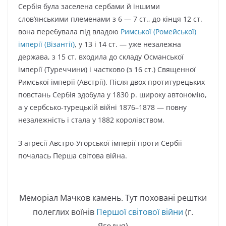
Сербія була заселена сербами й іншими
слов’янськими племенами з 6 — 7 ст., до кінця 12 ст.
вона перебувала під владою
Римської (Ромейської)
імперії (Візантії)
, у 13 і 14 ст. — уже незалежна
держава, з 15 ст. входила до складу Османської
імперії (Туреччини) і частково (з 16 ст.) Священної
Римської імперії (Австрії). Після двох протитурецьких
повстань Сербія здобула у 1830 р. широку автономію,
а у сербсько-турецькій війні 1876–1878 — повну
незалежність і стала у 1882 королівством.
З агресії Австро-Угорської імперії проти Сербії
почалась Перша світова війна.
Меморіал Maчков камень. Тут поховані рештки
полеглих воїнів
Першої світової війни
(г.