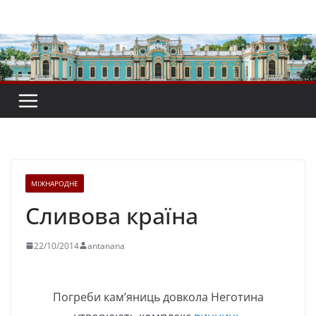
Перейти
до
вмісту
МІЖНАРОДНЕ
Сливова країна
22/10/2014
antanana
Погреби кам’яниць довкола Неготина