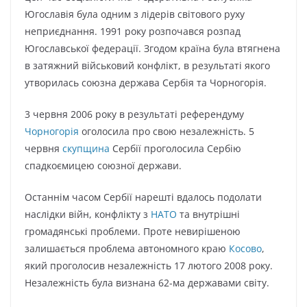
Югославія була одним з лідерів світового руху
неприєднання. 1991 року розпочався розпад
Югославської федерації. Згодом країна була втягнена
в затяжний військовий конфлікт, в результаті якого
утворилась союзна держава Сербія та Чорногорія.
3 червня 2006 року в результаті референдуму
Чорногорія
оголосила про свою незалежність. 5
червня
скупщина
Сербії проголосила Сербію
спадкоємицею союзної держави.
Останнім часом Сербії нарешті вдалось подолати
наслідки війн, конфлікту з
НАТО
та внутрішні
громадянські проблеми. Проте невирішеною
залишається проблема автономного краю
Косово
,
який проголосив незалежність 17 лютого 2008 року.
Незалежність була визнана 62-ма державами світу.