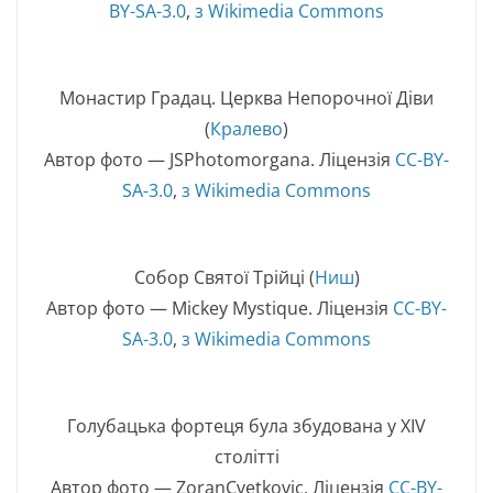
BY-SA-3.0
,
з Wikimedia Commons
Монастир Градац. Церква Непорочної Діви
(
Кралево
)
Автор фото — JSPhotomorgana. Ліцензія
CC-BY-
SA-3.0
,
з Wikimedia Commons
Собор Святої Трійці (
Ниш
)
Автор фото — Mickey Mystique. Ліцензія
CC-BY-
SA-3.0
,
з Wikimedia Commons
Голубацька фортеця була збудована у XIV
столітті
Автор фото — ZoranCvetkovic. Ліцензія
CC-BY-