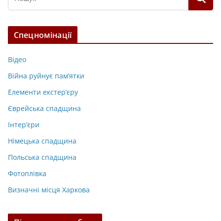
Спецномінації
Відео
Війна руйнує пам’ятки
Елементи екстер’єру
Єврейська спадщина
Інтер’єри
Німецька спадщина
Польська спадщина
Фотоплівка
Визначні місця Харкова