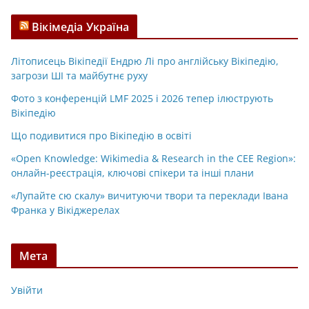
Вікімедіа Україна
Літописець Вікіпедії Ендрю Лі про англійську Вікіпедію,
загрози ШІ та майбутнє руху
Фото з конференцій LMF 2025 і 2026 тепер ілюструють
Вікіпедію
Що подивитися про Вікіпедію в освіті
«Open Knowledge: Wikimedia & Research in the CEE Region»:
онлайн-реєстрація, ключові спікери та інші плани
«Лупайте сю скалу» вичитуючи твори та переклади Івана
Франка у Вікіджерелах
Мета
Увійти