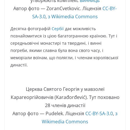
утворюють комплекс
винниць
Автор фото — ZoranCvetkovic. Ліцензія
CC-BY-
SA-3.0
,
з Wikimedia Commons
Десятка фотографій
Сербії
дає можливість
познайомитися із цією багатогранною країною. Тут і
середньовічні монастирі та твердині, і винні
погреби, якими славна була вона свого часу, і
меморіали воїнам, що полягли, і членам королівської
династії.
Церква Святого Георгія у мавзолеї
Карагеоргійовичів (Karađorđević). Тут поховано
28 членів династії
Автор фото — Pudelek. Ліцензія
CC-BY-SA-3.0
,
з
Wikimedia Commons