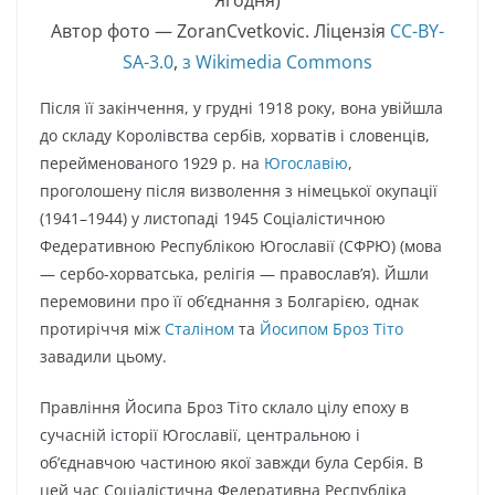
Ягодня)
Автор фото — ZoranCvetkovic. Ліцензія
CC-BY-
SA-3.0
,
з Wikimedia Commons
Після її закінчення, у грудні 1918 року, вона увійшла
до складу Королівства сербів, хорватів і словенців,
перейменованого 1929 р. на
Югославію
,
проголошену після визволення з німецької окупації
(1941–1944) у листопаді 1945 Соціалістичною
Федеративною Республікою Югославії (СФРЮ) (мова
— сербо-хорватська, релігія — православ’я). Йшли
перемовини про її об’єднання з Болгарією, однак
протиріччя між
Сталіном
та
Йосипом Броз Тіто
завадили цьому.
Правління Йосипа Броз Тіто склало цілу епоху в
сучасній історії Югославії, центральною і
об’єднавчою частиною якої завжди була Сербія. В
цей час Соціалістична Федеративна Республіка