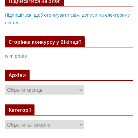
Підписатися на блог
Підпишіться, щоб отримувати свіжі дописи на електронну
пошту
Сторінка конкурсу у Вікіпедії
wlm.photo
Архіви
А
р
х
Категорії
і
в
К
и
а