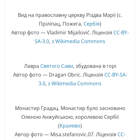
Вид на православну церкву Різдва Марії (с.
Пріліпац, Пожега,
Сербія
)
Автор фото — Vladimir Mijailović. Ліцензія
CC-BY-
SA-3.0
,
з Wikimedia Commons
Лавра
Святого Сави
, збудована в горі
Автор фото — Dragan Obric. Ліцензія
CC-BY-SA-
3.0
,
з Wikimedia Commons
Монастир Градац. Монастир було засновано
Оленою Анжуйською, королевою Сербії
(
Кралево
)
Автор фото — Misa.stefanovic.07. Ліцензія
CC-