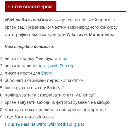
т
Стати волонтером
е
г
«Вікі любить пам’ятки»
— це волонтерський проєкт з
о
організації української частини міжнародного конкурсу
р
фотографій пам’яток культури
Wiki Loves Monuments.
і
ї
Нам потрібна допомога:
вести сторінку Фейсбук:
wlmua
вести канали в
Інстаграмі
,
Твіттері
писати пости для
блогу
обробляти отримані переліки пам’яток
ілюструвати статті у Вікіпедії
поліпшувати та створювати статті у Вікіпедії
організовувати заходи із фотографування на місцях
макетувати матеріали для поширення інформації
і ще багато чого іншого!
Пишіть нам на wlm@wikimedia.org.ua!