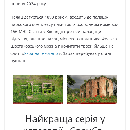
червня 2024 року.
Палац датується 1893 роком, входить до палацо-
паркового комплексу пам’яток із охоронним номером
156-М/0. Стаття у Вікіпедії про цей палац ще
відсутня, але про палац місцевого поміщика Фелікса
Шостаковського можна прочитати трохи більше на
сайті «
Україна Інкогніта
». Зараз перебуває у стані
руйнації.
Найкраща серія у