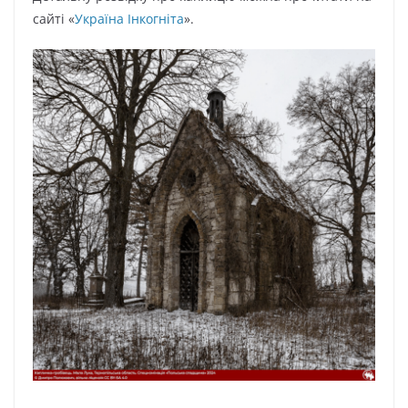
сайті «
Україна Інкогніта
».