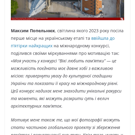
Максим Попельнюх
, світлина якого 2023 року посіла
перше місце на українському етапі та
ввійшла до
п’ятірки найкращих
на міжнародному конкурсі,
поділився своїми міркуваннями про мотивацію так:
«
Моя участь у конкурсі “Вікі любить пам’ятки” — це
можливість поєднати моє давнє хобі з важливою
місією: привернути увагу до культурної спадщини
України та показати її красу на міжнародному рівні.
Цей конкурс надихає мене знаходити унікальні ракурси
та моменти, які можуть розкрити суть і велич
архітектурних пам’яток.
Мотивує мене також те, що мої фотографії можуть
стати частиною глобального проекту зі збереження
пам’яток і популяризації культури. Крім того, участь у