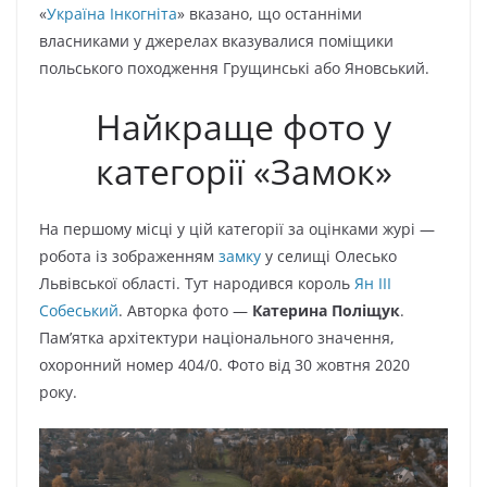
«
Україна Інкогніта
» вказано, що останніми
власниками у джерелах вказувалися поміщики
польського походження Грущинські або Яновський.
Найкраще фото у
категорії «Замок»
На першому місці у цій категорії за оцінками журі —
робота із зображенням
замку
у селищі Олесько
Львівської області. Тут народився
король
Ян ІІІ
Собеський
. Авторка фото —
Катерина Поліщук
.
Пам’ятка архітектури національного значення,
охоронний номер 404/0. Фото від 30 жовтня 2020
року.