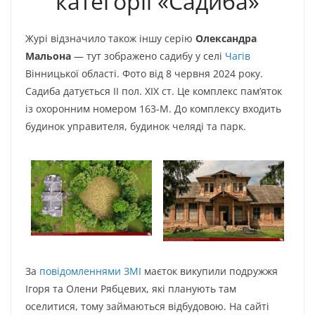
категорії «Садиба»
Журі відзначило також іншу серію
Олександра
Мальона
— тут зображено садибу у селі
Чагів
Вінницької області. Фото від 8 червня 2024 року.
Садиба датується II пол. XIX ст. Це комплекс пам’яток
із охоронним номером 163-М. До комплексу входить
будинок управителя, будинок челяді та парк.
За
повідомленнями ЗМІ
маєток викупили подружжя
Ігоря та Олени Рябцевих, які планують там
оселитися, тому займаються відбудовою. На сайті