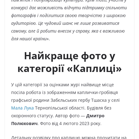
конкурсі дає можливість відчути підтримку спільноти
фотографів і поділитися своєю творчістю з широкою
аудиторією. Це чудовий шанс не лише розвиватися
самому, але й робити внесок у справу, яка є важливою
для нашої країни
».
Найкраще фото у
категорії «Каплиці»
У цій категорії за оцінками журі найвище місце
посіла робота із зображенням каплички-гробівця
графської родини Забєльських гербу Тшаска у селі
Мала Лука
Тернопільської області. Будівля без
охоронного статусу. Автор фото —
Дмитро
Полюхович
. Фото від 4 лютого 2023 року.
Детальну розвідку про каплицю можна прочитати на