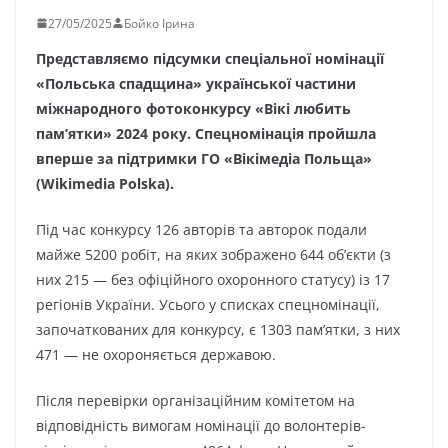
27/05/2025
Бойко Ірина
Представляємо підсумки спеціальної номінації
«Польська спадщина» української частини
міжнародного фотоконкурсу «Вікі любить
пам’ятки» 2024 року. Спецномінація пройшла
вперше за підтримки ГО «Вікімедіа Польща»
(Wikimedia Polska).
Під час конкурсу 126 авторів та авторок подали
майже 5200 робіт, на яких зображено 644 об’єкти (з
них 215 — без офіційного охоронного статусу) із 17
регіонів України. Усього у списках спецномінації,
започаткованих для конкурсу, є 1303 пам’ятки, з них
471 — не охороняється державою.
Після перевірки організаційним комітетом на
відповідність вимогам номінації до волонтерів-