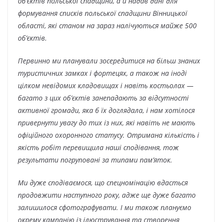
об’єктів польської спадщини, а й надав дані для
формування списків польської спадщини Вінницької
області, які станом на зараз налічуються майже 500
об’єктів.
Первинно ми планували зосередитися на більш знаних
туристичних замках і фортецях, а також на іноді
цілком невідомих кладовищах і навіть костьолах —
багато з цих об’єктів занепадають за відсутності
активної громади, яка б їх доглядала, і нам хотілося
привернути увагу до тих із них, які навіть не мають
офіційного охоронного статусу. Отримана кількість і
якість робіт перевищила наші сподівання, тож
результати погруповані за типами пам’яток.
Ми дуже сподіваємося, що спецномінацію вдасться
продовжити наступного року, адже ще дуже багато
залишилося сфотографувати. І ми також плануємо
окрему кампанію із ілюстрування та створення