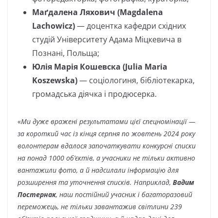
Маґдалена Ляхович (Magdalena
Lachowicz)
— доцентка кафедри східних
студій Університету Адама Міцкевича в
Познані, Польща;
Юлія Марія Кошевска (Julia Maria
Koszewska)
— соціологиня, бібліотекарка,
громадська діячка і продюсерка.
«
Ми дуже вражені результатами цієї спецномінації —
за короткий час із кінця серпня по жовтень 2024 року
волонтерам вдалося започаткувати конкурсні списки
на понад 1000 об’єктів, а учасники не тільки активно
вантажили фото, а й надсилали інформацію для
розширення та уточнення списків. Наприклад,
Вадим
Постернак
, наш постійний учасник і багаторазовий
переможець, не тільки завантажив світлини 239