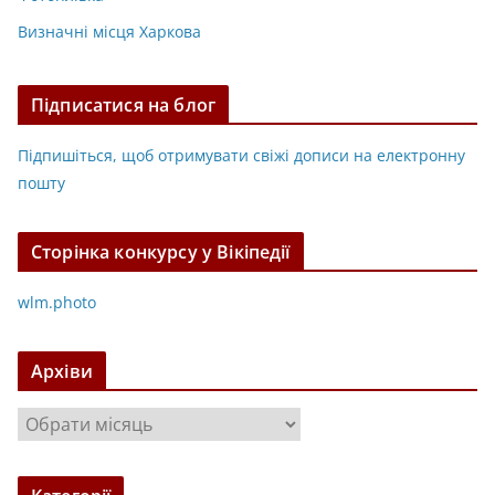
Визначні місця Харкова
Підписатися на блог
Підпишіться, щоб отримувати свіжі дописи на електронну
пошту
Сторінка конкурсу у Вікіпедії
wlm.photo
Архіви
А
р
х