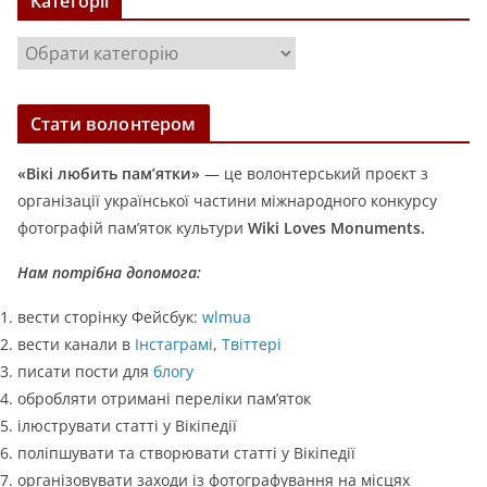
Категорії
і
в
К
и
а
т
Стати волонтером
е
г
«Вікі любить пам’ятки»
— це волонтерський проєкт з
о
організації української частини міжнародного конкурсу
р
фотографій пам’яток культури
Wiki Loves Monuments.
і
ї
Нам потрібна допомога:
вести сторінку Фейсбук:
wlmua
вести канали в
Інстаграмі
,
Твіттері
писати пости для
блогу
обробляти отримані переліки пам’яток
ілюструвати статті у Вікіпедії
поліпшувати та створювати статті у Вікіпедії
організовувати заходи із фотографування на місцях