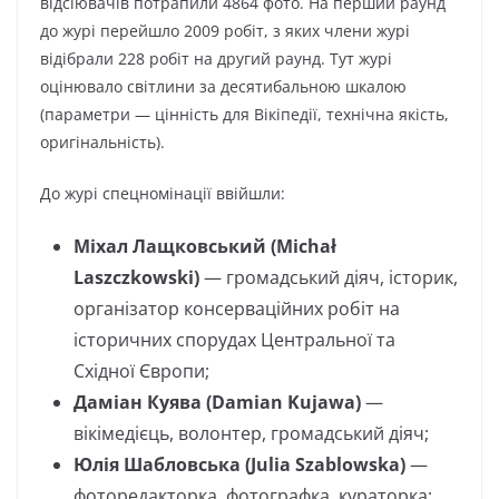
відсіювачів потрапили
4864
фото. На перший раунд
до журі перейшло 2009 робіт, з яких члени журі
відібрали 228 робіт на другий раунд. Тут журі
оцінювало світлини за десятибальною шкалою
(параметри — цінність для Вікіпедії, технічна якість,
оригінальність).
До журі спецномінації ввійшли:
Міхал Лащковський (Michał
Laszczkowski)
— громадський діяч, історик,
організатор консерваційних робіт на
історичних спорудах Центральної та
Східної Європи;
Даміан Куява (Damian Kujawa)
—
вікімедієць, волонтер, громадський діяч;
Юлія Шабловська (Julia Szablowska)
—
фоторедакторка, фотографка, кураторка;