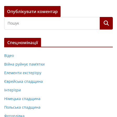
Спецномінації
Відео
Війна руйнує пам’ятки
Елементи екстер’єру
Єврейська спадщина
Інтер’єри
Німецька спадщина
Польська спадщина
Фотоплівка