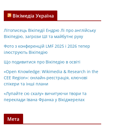
Вікімедіа Україна
Літописець Вікіпедії Ендрю Лі про англійську
Вікіпедію, загрози ШІ та майбутнє руху
Фото з конференцій LMF 2025 і 2026 тепер
ілюструють Вікіпедію
Що подивитися про Вікіпедію в освіті
«Open Knowledge: Wikimedia & Research in the
CEE Region»: онлайн-реєстрація, ключові
спікери та інші плани
«Лупайте сю скалу» вичитуючи твори та
переклади Івана Франка у Вікіджерелах
Мета