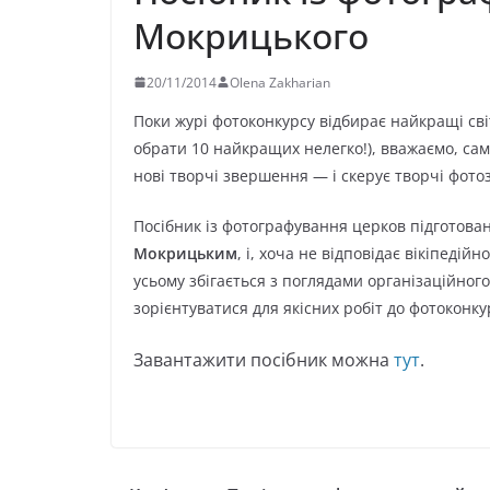
Мокрицького
20/11/2014
Olena Zakharian
Поки журі фотоконкурсу відбирає найкращі світ
обрати 10 найкращих нелегко!), вважаємо, сам
нові творчі звершення — і скерує творчі фото
Посібник із фотографування церков підготов
Мокрицьким
, і, хоча не відповідає вікіпеді
усьому збігається з поглядами організаційного
зорієнтуватися для якісних робіт до фотоконкур
Завантажити посібник можна
тут
.