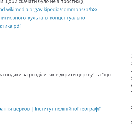
и щоби скачати було не з простих(((
oad.wikimedia.org/wikipedia/commons/b/b8/
игиозного_культа_в_концептуально-
ктика.pdf
а подяки за розділи “як відкрити церкву” та “що
ння церков | Інститут нелінійної географії