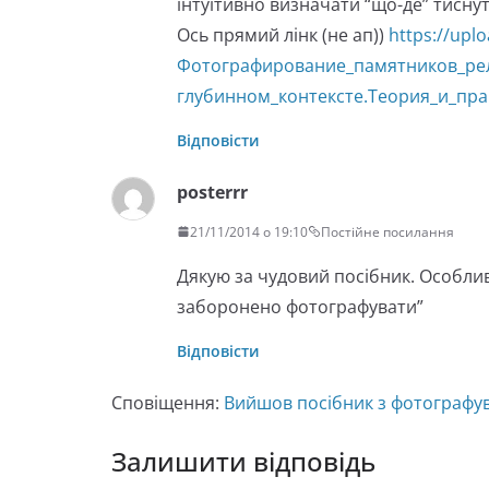
інтуїтивно визначати “що-де” тиснут
Ось прямий лінк (не ап))
https://upl
Фотографирование_памятников_рел
глубинном_контексте.Теория_и_пра
Відповісти
posterrr
21/11/2014 о 19:10
Постійне посилання
Дякую за чудовий посібник. Особлив
заборонено фотографувати”
Відповісти
Сповіщення:
Вийшов посібник з фотографува
Залишити відповідь