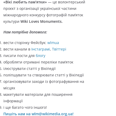
«Вікі любить пам’ятки»
— це волонтерський
о
проєкт з організації української частини
р
міжнародного конкурсу фотографій пам’яток
і
культури
Wiki Loves Monuments.
ї
Нам потрібна допомога:
вести сторінку Фейсбук:
wlmua
вести канали в
Інстаграмі
,
Твіттері
писати пости для
блогу
обробляти отримані переліки пам’яток
ілюструвати статті у Вікіпедії
поліпшувати та створювати статті у Вікіпедії
організовувати заходи із фотографування на
місцях
макетувати матеріали для поширення
інформації
і ще багато чого іншого!
Пишіть нам на wlm@wikimedia.org.ua!