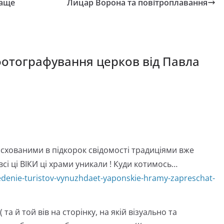
раще
Лицар Ворона та повітроплавання
 фотографування церков від Павла
о схованими в підкорок свідомості традиціями вже
і ці ВІКИ ці храми уникали ! Куди котимось…
denie-turistov-vynuzhdaet-yaponskie-hramy-zapreschat-
 та й той вів на сторінку, на якій візуально та