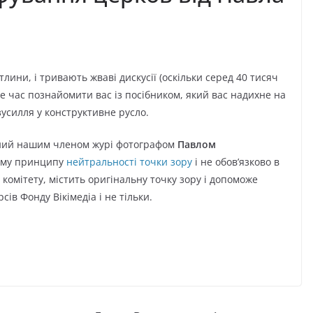
лини, і тривають жваві дискусії (оскільки серед 40 тисяч
е час познайомити вас із посібником, який вас надихне на
зусилля у конструктивне русло.
аний нашим членом журі фотографом
Павлом
йному принципу
нейтральності точки зору
і не обов’язково в
 комітету, містить оригінальну точку зору і допоможе
сів Фонду Вікімедіа і не тільки.