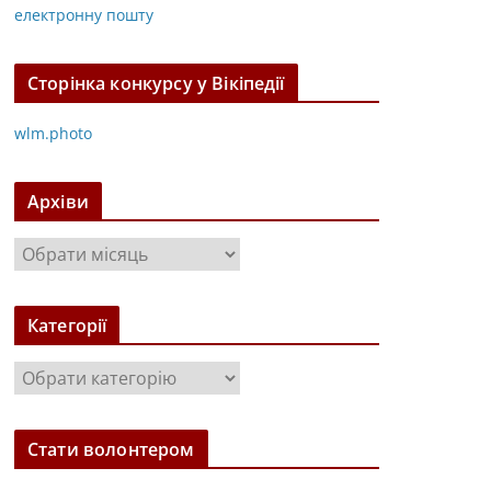
електронну пошту
Сторінка конкурсу у Вікіпедії
wlm.photo
Архіви
А
р
х
Категорії
і
в
К
и
а
т
Стати волонтером
е
г