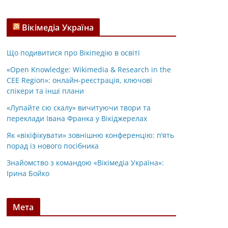
Вікімедіа Україна
Що подивитися про Вікіпедію в освіті
«Open Knowledge: Wikimedia & Research in the
CEE Region»: онлайн-реєстрація, ключові
спікери та інші плани
«Лупайте сю скалу» вичитуючи твори та
переклади Івана Франка у Вікіджерелах
Як «вікіфікувати» зовнішню конференцію: п’ять
порад із нового посібника
Знайомство з командою «Вікімедіа Україна»:
Ірина Бойко
Мета