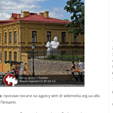
ю
; просимо писати на адресу wlm @ wikimedia.org.ua або
 Процюк).