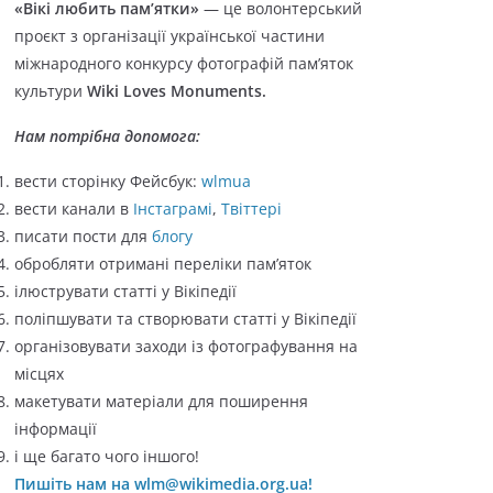
«Вікі любить пам’ятки»
— це волонтерський
о
проєкт з організації української частини
р
міжнародного конкурсу фотографій пам’яток
і
культури
Wiki Loves Monuments.
ї
Нам потрібна допомога:
вести сторінку Фейсбук:
wlmua
вести канали в
Інстаграмі
,
Твіттері
писати пости для
блогу
обробляти отримані переліки пам’яток
ілюструвати статті у Вікіпедії
поліпшувати та створювати статті у Вікіпедії
організовувати заходи із фотографування на
місцях
макетувати матеріали для поширення
інформації
і ще багато чого іншого!
Пишіть нам на wlm@wikimedia.org.ua!