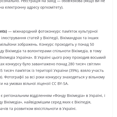
сонально. Реєстрація на захід — обов’язкова (якщо ви не
а електронну адресу оргкомітету).
nts)
— міжнародний фотоконкурс пам’яток культурної
ілюстрування статей у Вікіпедії, Вікімандрах та інших
2 мільйони зображень. Конкурс проходить у понад 50
у Вікімедіа та волонтерами спільноти Вікімедіа, в тому
ікімедіа Україна». В Україні цього року проходив восьмий
ах конкурсу було завантажено понад 280 тисяч світлин
 тисяч пам’яток із території України (39%), взяло участь
). Фотографії за всі роки конкурсу знаходяться у вільному
и на умовах вільної ліцензії CC BY-SA.
є регіональним відділенням «Фонду Вікімедіа» в Україні, і
 Вікімедіа», найвідомішим серед яких є Вікіпедія,
ачів та розвитком вікіспільноти в Україні.