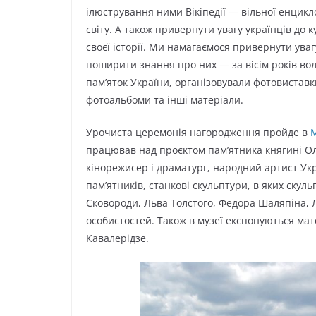
ілюстрування ними Вікіпедії — вільної енцикл
світу. А також привернути увагу українців до 
своєї історії. Ми намагаємося привернути уваг
поширити знання про них — за вісім років в
пам’яток України, організовували фотовиставки
фотоальбоми та інші матеріали.
Урочиста церемонія нагородження пройде в
М
працював над проєктом пам’ятника княгині Ол
кінорежисер і драматург, народний артист Ук
пам’ятників, станкові скульптури, в яких скул
Сковороди, Льва Толстого, Федора Шаляпіна, 
особистостей. Також в музеї експонуються мат
Кавалерідзе.