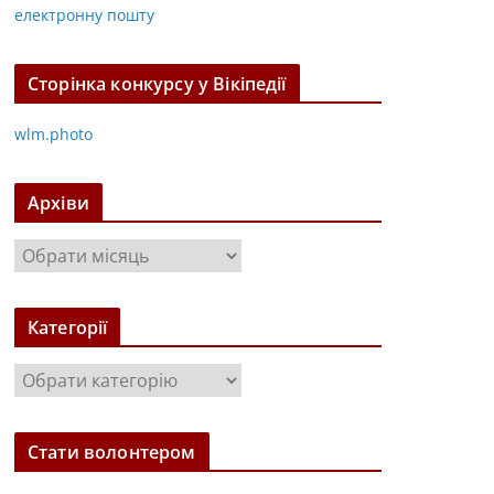
електронну пошту
Сторінка конкурсу у Вікіпедії
wlm.photo
Архіви
А
р
х
Категорії
і
в
К
и
а
т
Стати волонтером
е
г