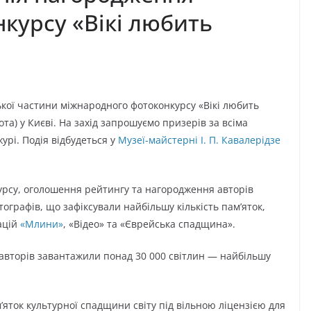
курсу «Вікі любить
кої частини міжнародного фотоконкурсу «Вікі любить
ота) у Києві. На захід запрошуємо призерів за всіма
урі. Подія відбудеться у
Музеї-майстерні І. П. Кавалерідзе
курсу, оголошення рейтингу та нагородження авторів
ографів, що зафіксували найбільшу кількість пам’яток,
ацій
«Млини»
, «Відео» та «Єврейська спадщина».
6 авторів завантажили понад 30 000 світлин — найбільшу
’яток культурної спадщини світу під вільною ліцензією для