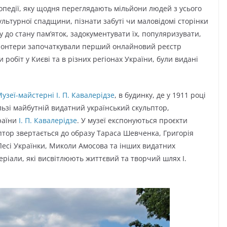
опедії, яку щодня переглядають мільйони людей з усього
культурної спадщини, пізнати забуті чи маловідомі сторінки
у до стану пам’яток, задокументувати їх, популяризувати,
олонтери започаткували перший онлайновий реєстр
 робіт у Києві та в різних регіонах України, були видані
узеї-майстерні І. П. Кавалерідзе
, в будинку, де у 1911 році
ьзі майбутній видатний український скульптор,
раїни
І. П. Кавалерідзе
. У музеї експонуються проєкти
ьптор звертається до образу Тараса Шевченка, Григорія
Лесі Українки, Миколи Амосова та інших видатних
еріали, які висвітлюють життєвий та творчий шлях І.