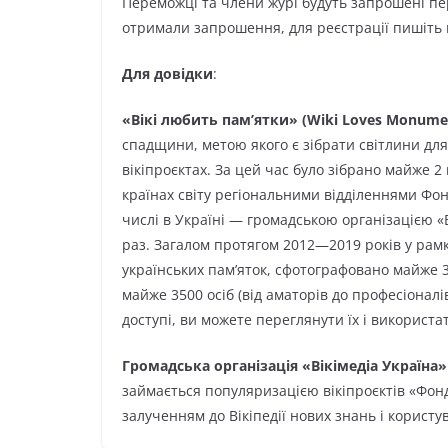
Переможці та члени журі будуть запрошені пер
отримали запрошення, для реєстрації пишіть н
Для довідки
:
«Вікі любить пам’ятки» (Wiki Loves Monume
спадщини, метою якого є зібрати світлини для 
вікіпроєктах. За цей час було зібрано майже 
країнах світу регіональними відділеннями Фонд
числі в Україні — громадською організацією «В
раз. Загалом протягом 2012—2019 років у рамк
українських пам’яток, сфотографовано майже 35
майже 3500 осіб (від аматорів до професіоналів
доступі, ви можете переглянути їх і використат
Громадська організація «Вікімедіа Україна»
займається популяризацією вікіпроєктів «Фонду
залученням до Вікіпедії нових знань і користув