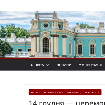
Перейти
до
вмісту
ГОЛОВНА
НОВИНИ
УЗЯТИ УЧАСТЬ
АНОНСИ
НОВИНИ / NEWS
ПЕРЕМОЖЦІ
РЕЗУЛЬТАТИ
14 грудня — церемо