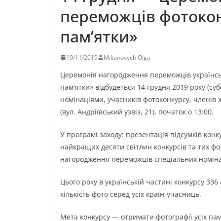
переможців фотокон
пам’ятки»
19/11/2019
Milianovych Olga
Церемонія нагородження переможців українсь
пам’ятки» відбудеться 14 грудня 2019 року (суб
номінаціями, учасників фотоконкурсу, членів ж
(вул. Андріївський узвіз, 21), початок о 13:00.
У програмі заходу: презентація підсумків кон
найкращих десяти світлин конкурсів та тих фот
нагородження переможців спеціальних номін
Цього року в українській частині конкурсу 33
кількість фото серед усіх країн-учасниць.
Мета конкурсу — отримати фотографії усіх пам