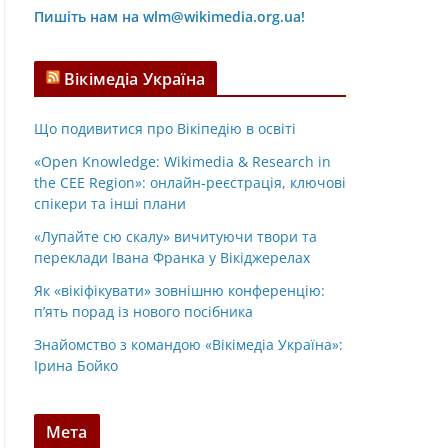
Пишіть нам на wlm@wikimedia.org.ua!
Вікімедіа Україна
Що подивитися про Вікіпедію в освіті
«Open Knowledge: Wikimedia & Research in
the CEE Region»: онлайн-реєстрація, ключові
спікери та інші плани
«Лупайте сю скалу» вичитуючи твори та
переклади Івана Франка у Вікіджерелах
Як «вікіфікувати» зовнішню конференцію:
п’ять порад із нового посібника
Знайомство з командою «Вікімедіа Україна»:
Ірина Бойко
Мета