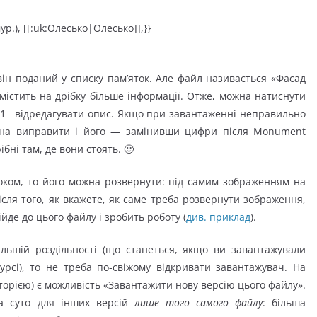
р.), [[:uk:Олесько|Олесько]],}}
 він поданий у списку пам’яток. Але файл називається «Фасад
містить на дрібку більше інформації. Отже, можна натиснути
uk|1= відредагувати опис. Якщо при завантаженні неправильно
можна виправити і його — замінивши цифри після Monument
ібні там, де вони стоять. 🙂
оком, то його можна розвернути: під самим зображенням на
Після того, як вкажете, як саме треба розвернути зображення,
ійде до цього файлу і зробить роботу (
див. приклад
).
льшій роздільності (що станеться, якщо ви завантажували
рсі), то не треба по-свіжому відкривати завантажувач. На
сторією) є можливість «Завантажити нову версію цього файлу».
а суто для інших версій
лише того самого файлу
: більша