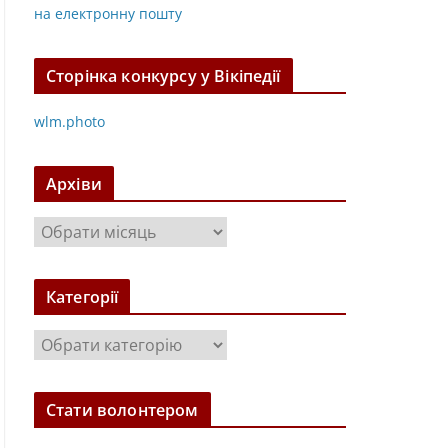
на електронну пошту
Сторінка конкурсу у Вікіпедії
wlm.photo
Архіви
А
р
х
Категорії
і
в
К
и
а
т
Стати волонтером
е
г