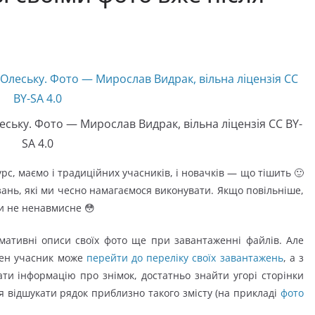
ську. Фото — Мирослав Видрак, вільна ліцензія CC BY-
SA 4.0
рс, маємо і традиційних учасників, і новачків — що тішить 🙂
язань, які ми чесно намагаємося виконувати. Якщо повільніше,
 ми не ненавмисне 😳
мативні описи своїх фото ще при завантаженні файлів. Але
жен учасник може
перейти до переліку своїх завантажень
, а з
ти інформацію про знімок, достатньо знайти угорі сторінки
я відшукати рядок приблизно такого змісту (на прикладі
фото