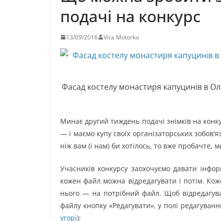
подачі на конкурс
13/09/2016
Vira Motorko
Фасад костелу монастиря капуцинів в Оле
Минає другий тиждень подачі знімків на конку
— і маємо купу своїх організаторських зобов’
ніж вам (і нам) би хотілось, то вже пробачте,
Учасників конкурсу заохочуємо давати інфор
кожен файл можна відредагувати і потім. Ко
нього — на потрібний файл. Щоб відредагува
файлу кнопку «Редагувати», у полі редагуванн
угорі
):