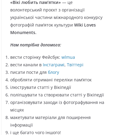
«Вікі любить пам’ятки»
— це
о
волонтерський проєкт з організації
р
української частини міжнародного конкурсу
і
фотографій пам’яток культури
Wiki Loves
ї
Monuments.
Нам потрібна допомога:
вести сторінку Фейсбук:
wlmua
вести канали в
Інстаграмі
,
Твіттері
писати пости для
блогу
обробляти отримані переліки пам’яток
ілюструвати статті у Вікіпедії
поліпшувати та створювати статті у Вікіпедії
організовувати заходи із фотографування на
місцях
макетувати матеріали для поширення
інформації
і ще багато чого іншого!