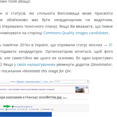
темні поля абощо.
 зі статусів, які спільнота Вікісховища може присвоїти
е обов’язково має бути неординарним чи видатним,
і (переважно технічного плану). Якщо Ви вважаєте, що певне
 номінувати на сторінці
Commons:Quality images candidates
.
ть пам’ятки 2016» в Україні, що отримали статус якісних —
31
подавати кандидатури. Організаторам хочеться, щоб фото
а, але самостійно ми цього не осилимо, бо один користувач
 🙂 Якщо
у своїх налаштуваннях
увімкнути додаток
QInominator
,
е посилання «
Nominate this image for QI
»: