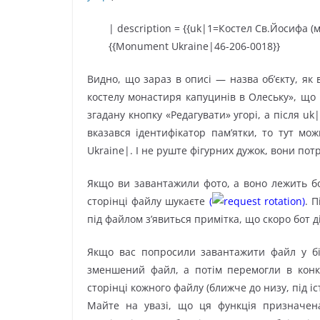
| description = {{uk|1=Костел Св.Йосифа (му
{{Monument Ukraine|46-206-0018}}
Видно, що зараз в описі — назва об’єкту, як
костелу монастиря капуцинів в Олеську», що 
згадану кнопку «Редагувати» угорі, а після 
вказався ідентифікатор пам’ятки, то тут 
Ukraine|. І не руште фігурних дужок, вони потр
Якщо ви завантажили фото, а воно лежить б
сторінці файлу шукаєте
(
request rotation)
. 
під файлом з’явиться примітка, що скоро бот д
Якщо вас попросили завантажити файл у бі
зменшений файл, а потім перемогли в конку
сторінці кожного файлу (ближче до низу, під і
Майте на увазі, що ця функція призначен