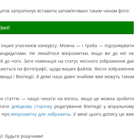
даток запропонує вставити запам’ятовані таким чином фото:
ion!
інших учасників конкурсу. Можна — і треба — підтримувати
кандидатами.
Не лякайтеся вікірозмітки, якщо ви до неї не
 й до чого. Зате номінація на статус якісного зображення дає
наються на фотографії, щодо ваших файлів. Якісні зображення
вища і Вікіпедії, й деякі наші давні знайомі вже можуть таким
и статтю — нащо чекати на когось, якщо це можна зробити
итати
довідкову сторінку
редагування Вікіпедії у візуальному
о про
вікірозмітку для зображень
. У межі цього допису це вже
ії: будьте рішучими!