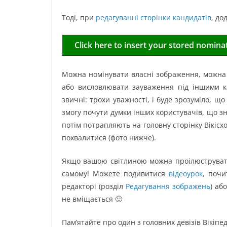
Тоді, при
редагуванні сторінки кандидатів
, до
Click here to insert your stored nominat
Можна номінувати власні зображення, можна 
або висловлювати зауваження під іншими 
звичні: трохи уважності, і буде зрозуміло, що
змогу почути думки інших користувачів, що з
потім потрапляють на головну сторінку Вікісхо
похвалитися (фото нижче).
Якщо вашою світлиною можна проілюструват
самому! Можете подивитися
відеоурок
, поч
редакторі (розділ
Редагування зображень
) аб
не вміщається 🙂
Пам’ятайте про один з головних девізів Вікіпед