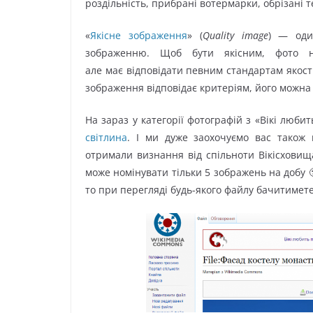
роздільність, прибрані вотермарки, обрізані 
«
Якісне зображення
» (
Quality image
) — один
зображенню. Щоб бути якісним, фото н
але має відповідати певним стандартам якост
зображення відповідає критеріям, його можна
На зараз у категорії фотографій з «Вікі люби
світлина
. І ми дуже заохочуємо вас також 
отримали визнання від спільноти Вікісховищ
може номінувати тільки 5 зображень на добу
то при перегляді будь-якого файлу бачитимет