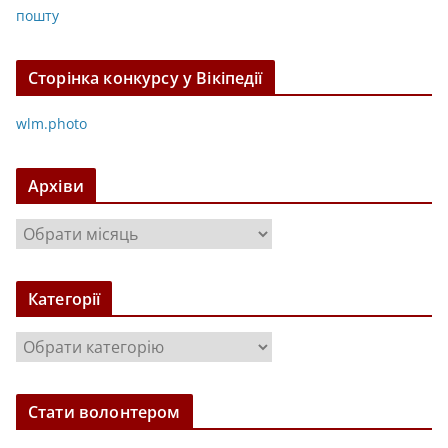
пошту
Сторінка конкурсу у Вікіпедії
wlm.photo
Архіви
А
р
х
Категорії
і
в
К
и
а
т
Стати волонтером
е
г