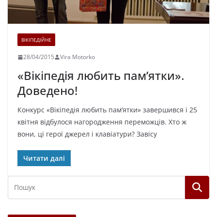
ВІКІПЕДІЙНЕ
28/04/2015
Vira Motorko
«Вікіпедія любить пам’ятки».
Доведено!
Конкурс «Вікіпедія любить пам’ятки» завершився і 25
квітня відбулося нагородження переможців. Хто ж
вони, ці герої джерел і клавіатури? Завісу
Читати далі