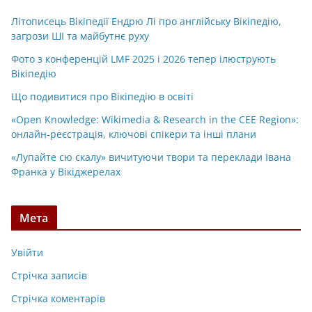
Літописець Вікіпедії Ендрю Лі про англійську Вікіпедію,
загрози ШІ та майбутнє руху
Фото з конференцій LMF 2025 і 2026 тепер ілюструють
Вікіпедію
Що подивитися про Вікіпедію в освіті
«Open Knowledge: Wikimedia & Research in the CEE Region»:
онлайн-реєстрація, ключові спікери та інші плани
«Лупайте сю скалу» вичитуючи твори та переклади Івана
Франка у Вікіджерелах
Мета
Увійти
Стрічка записів
Стрічка коментарів