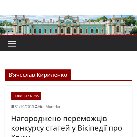
Перейти
до
вмісту
В’ячеслав Кириленко
НОВИНИ / NEWS
31/10/2015
Vira Motorko
Нагороджено переможців
конкурсу статей у Вікіпедії про