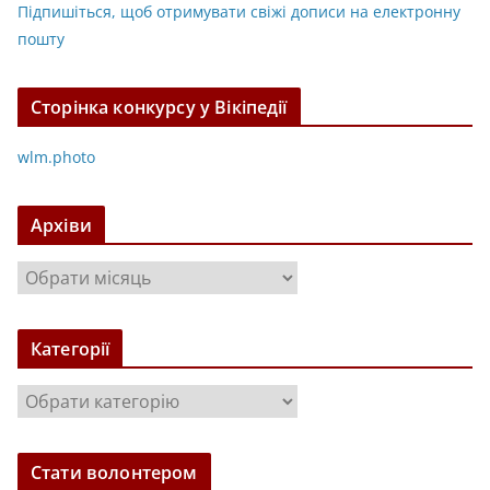
Підпишіться, щоб отримувати свіжі дописи на електронну
пошту
Сторінка конкурсу у Вікіпедії
wlm.photo
Архіви
А
р
х
Категорії
і
в
К
и
а
т
Стати волонтером
е