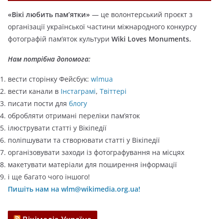
г
«Вікі любить пам’ятки»
— це волонтерський проєкт з
о
організації української частини міжнародного конкурсу
р
фотографій пам’яток культури
Wiki Loves Monuments.
і
ї
Нам потрібна допомога:
вести сторінку Фейсбук:
wlmua
вести канали в
Інстаграмі
,
Твіттері
писати пости для
блогу
обробляти отримані переліки пам’яток
ілюструвати статті у Вікіпедії
поліпшувати та створювати статті у Вікіпедії
організовувати заходи із фотографування на місцях
макетувати матеріали для поширення інформації
і ще багато чого іншого!
Пишіть нам на wlm@wikimedia.org.ua!