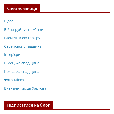
Спецномінації
Відео
Війна руйнує пам’ятки
Елементи екстер’єру
Єврейська спадщина
Інтер’єри
Німецька спадщина
Польська спадщина
Фотоплівка
Визначні місця Харкова
Підписатися на блог