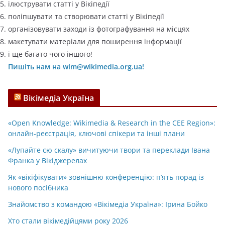
ілюструвати статті у Вікіпедії
поліпшувати та створювати статті у Вікіпедії
організовувати заходи із фотографування на місцях
макетувати матеріали для поширення інформації
і ще багато чого іншого!
Пишіть нам на wlm@wikimedia.org.ua!
Вікімедіа Україна
«Open Knowledge: Wikimedia & Research in the CEE Region»:
онлайн-реєстрація, ключові спікери та інші плани
«Лупайте сю скалу» вичитуючи твори та переклади Івана
Франка у Вікіджерелах
Як «вікіфікувати» зовнішню конференцію: п’ять порад із
нового посібника
Знайомство з командою «Вікімедіа Україна»: Ірина Бойко
Хто стали вікімедійцями року 2026