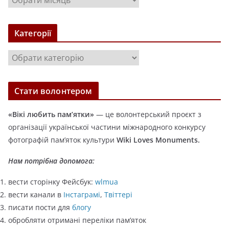
р
х
Категорії
і
в
К
и
а
т
Стати волонтером
е
г
«Вікі любить пам’ятки»
— це волонтерський проєкт з
о
організації української частини міжнародного конкурсу
р
фотографій пам’яток культури
Wiki Loves Monuments.
і
ї
Нам потрібна допомога:
вести сторінку Фейсбук:
wlmua
вести канали в
Інстаграмі
,
Твіттері
писати пости для
блогу
обробляти отримані переліки пам’яток