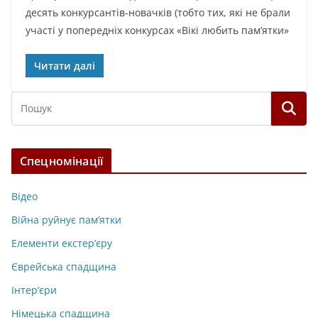
десять конкурсантів-новачків (тобто тих, які не брали
участі у попередніх конкурсах «Вікі любить пам’ятки»
Читати далі
Спецномінації
Відео
Війна руйнує пам’ятки
Елементи екстер’єру
Єврейська спадщина
Інтер’єри
Німецька спадщина