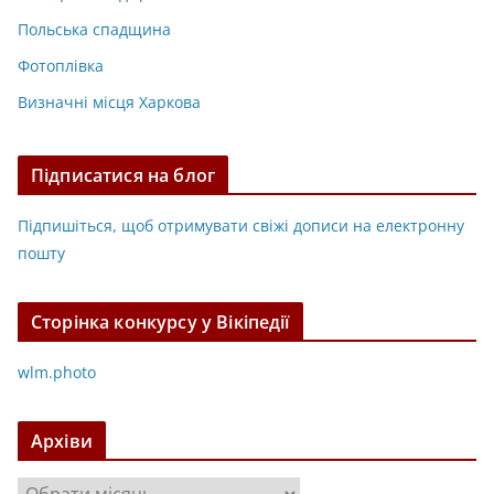
Польська спадщина
Фотоплівка
Визначні місця Харкова
Підписатися на блог
Підпишіться, щоб отримувати свіжі дописи на електронну
пошту
Сторінка конкурсу у Вікіпедії
wlm.photo
Архіви
А