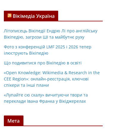
Вікімедіа Україна
Літописець Вікіпедії Ендрю Лі про англійську
Вікіпедію, загрози ШІ та майбутнє руху
Фото з конференцій LMF 2025 і 2026 тепер
ілюструють Вікіпедію
Що подивитися про Вікіпедію в освіті
«Open Knowledge: Wikimedia & Research in the
CEE Region»: онлайн-реєстрація, ключові
спікери та інші плани
«Лупайте сю скалу» вичитуючи твори та
переклади Івана Франка у Вікіджерелах
Мета