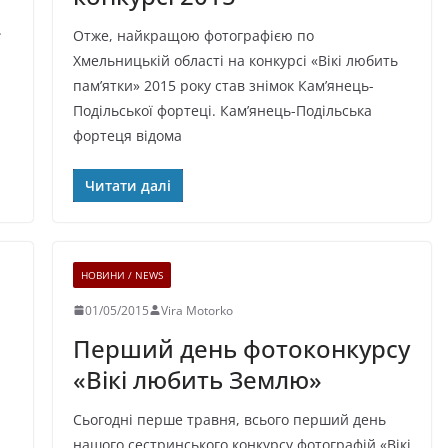
.
Отже, найкращою фотографією по
Хмельницькій області на конкурсі «Вікі любить
пам’ятки» 2015 року став знімок Кам’янець-
Подільської фортеці. Кам’янець-Подільська
фортеця відома
Читати далі
НОВИНИ / NEWS
01/05/2015
Vira Motorko
Перший день фотоконкурсу
«Вікі любить Землю»
Сьогодні перше травня, всього перший день
нашого сестринського конкурсу фотографій «Вікі