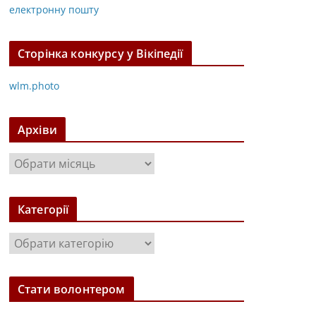
електронну пошту
Сторінка конкурсу у Вікіпедії
wlm.photo
Архіви
А
р
х
Категорії
і
в
К
и
а
т
Стати волонтером
е
г