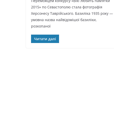
Переможцем конкурсу «Вікі любить пам’ятки
2015» по Севастополю стала фотографія
Херсонесу Таврійського. Базиліка 1935 року —
умовна назва найвідомішої базиліки,
розкопаної
Читати далі