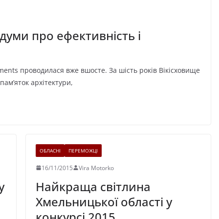
думи про ефективність і
ments проводилася вже вшосте. За шість років Вікісховище
ам’яток архітектури,
ОБЛАСНІ
ПЕРЕМОЖЦІ
16/11/2015
Vira Motorko
у
Найкраща світлина
Хмельницької області у
конкурсі 2015