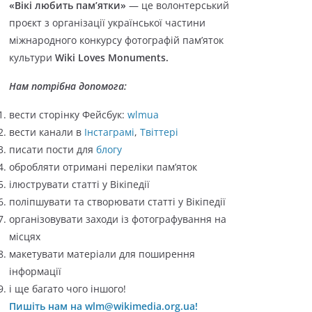
«Вікі любить пам’ятки»
— це волонтерський
о
проєкт з організації української частини
р
міжнародного конкурсу фотографій пам’яток
і
культури
Wiki Loves Monuments.
ї
Нам потрібна допомога:
вести сторінку Фейсбук:
wlmua
вести канали в
Інстаграмі
,
Твіттері
писати пости для
блогу
обробляти отримані переліки пам’яток
ілюструвати статті у Вікіпедії
поліпшувати та створювати статті у Вікіпедії
організовувати заходи із фотографування на
місцях
макетувати матеріали для поширення
інформації
і ще багато чого іншого!
Пишіть нам на wlm@wikimedia.org.ua!