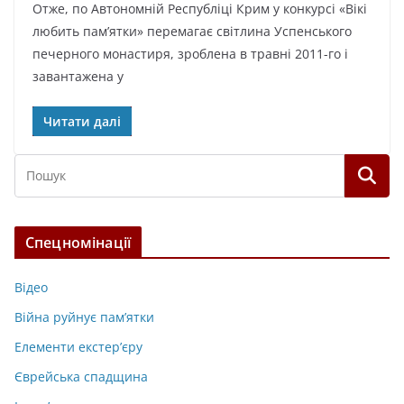
Отже, по Автономній Республіці Крим у конкурсі «Вікі
любить пам’ятки» перемагає світлина Успенського
печерного монастиря, зроблена в травні 2011-го і
завантажена у
Читати далі
Спецномінації
Відео
Війна руйнує пам’ятки
Елементи екстер’єру
Єврейська спадщина