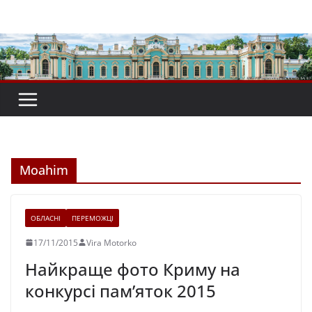
Перейти
до
вмісту
Moahim
ОБЛАСНІ
ПЕРЕМОЖЦІ
17/11/2015
Vira Motorko
Найкраще фото Криму на
конкурсі пам’яток 2015