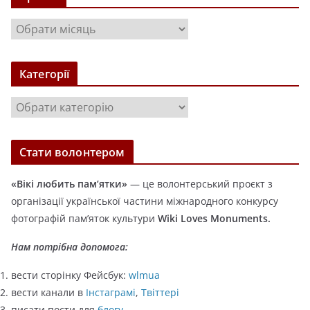
А
р
х
Категорії
і
в
К
и
а
т
Стати волонтером
е
г
«Вікі любить пам’ятки»
— це волонтерський проєкт з
о
організації української частини міжнародного конкурсу
р
фотографій пам’яток культури
Wiki Loves Monuments.
і
ї
Нам потрібна допомога:
вести сторінку Фейсбук:
wlmua
вести канали в
Інстаграмі
,
Твіттері
писати пости для
блогу