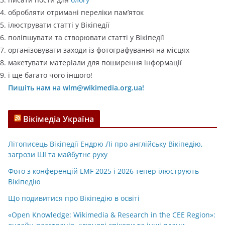
обробляти отримані переліки пам’яток
ілюструвати статті у Вікіпедії
поліпшувати та створювати статті у Вікіпедії
організовувати заходи із фотографування на місцях
макетувати матеріали для поширення інформації
і ще багато чого іншого!
Пишіть нам на wlm@wikimedia.org.ua!
Вікімедіа Україна
Літописець Вікіпедії Ендрю Лі про англійську Вікіпедію,
загрози ШІ та майбутнє руху
Фото з конференцій LMF 2025 і 2026 тепер ілюструють
Вікіпедію
Що подивитися про Вікіпедію в освіті
«Open Knowledge: Wikimedia & Research in the CEE Region»: