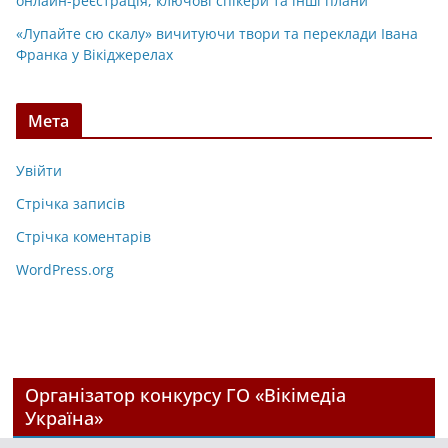
онлайн-реєстрація, ключові спікери та інші плани
«Лупайте сю скалу» вичитуючи твори та переклади Івана
Франка у Вікіджерелах
Мета
Увійти
Стрічка записів
Стрічка коментарів
WordPress.org
Організатор конкурсу ГО «Вікімедіа
Україна»