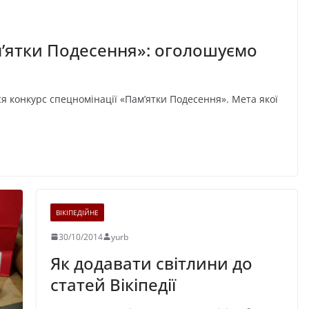
м’ятки Подесення»: оголошуємо
ся конкурс спецномінації «Пам’ятки Подесення». Мета якої
ВІКІПЕДІЙНЕ
30/10/2014
yurb
Як додавати світлини до
статей Вікіпедії