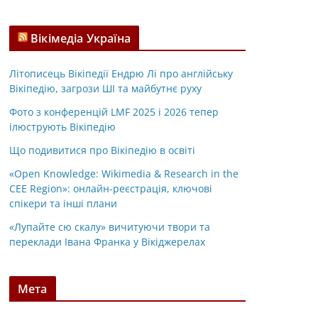
Вікімедіа Україна
Літописець Вікіпедії Ендрю Лі про англійську
Вікіпедію, загрози ШІ та майбутнє руху
Фото з конференцій LMF 2025 і 2026 тепер
ілюструють Вікіпедію
Що подивитися про Вікіпедію в освіті
«Open Knowledge: Wikimedia & Research in the
CEE Region»: онлайн-реєстрація, ключові
спікери та інші плани
«Лупайте сю скалу» вичитуючи твори та
переклади Івана Франка у Вікіджерелах
Мета