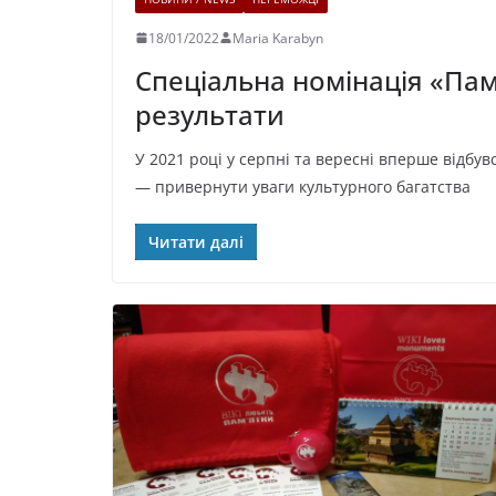
18/01/2022
Maria Karabyn
Спеціальна номінація «Па
результати
У 2021 році у серпні та вересні вперше відбув
— привернути уваги культурного багатства
Читати далі