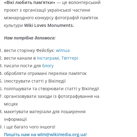
«Вікі любить пам’ятки»
— це волонтерський
о
проєкт з організації української частини
р
міжнародного конкурсу фотографій пам’яток
і
культури
Wiki Loves Monuments.
ї
Нам потрібна допомога:
вести сторінку Фейсбук:
wlmua
вести канали в
Інстаграмі
,
Твіттері
писати пости для
блогу
обробляти отримані переліки пам’яток
ілюструвати статті у Вікіпедії
поліпшувати та створювати статті у Вікіпедії
організовувати заходи із фотографування на
місцях
макетувати матеріали для поширення
інформації
і ще багато чого іншого!
Пишіть нам на wlm@wikimedia.org.ua!