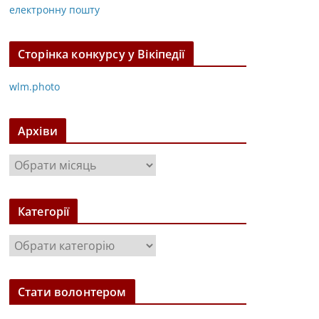
електронну пошту
Сторінка конкурсу у Вікіпедії
wlm.photo
Архіви
А
р
х
Категорії
і
в
К
и
а
т
Стати волонтером
е
г