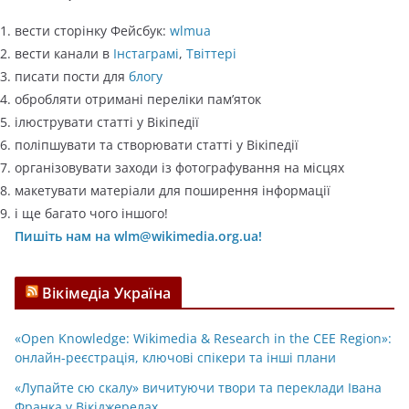
вести сторінку Фейсбук:
wlmua
вести канали в
Інстаграмі
,
Твіттері
писати пости для
блогу
обробляти отримані переліки пам’яток
ілюструвати статті у Вікіпедії
поліпшувати та створювати статті у Вікіпедії
організовувати заходи із фотографування на місцях
макетувати матеріали для поширення інформації
і ще багато чого іншого!
Пишіть нам на wlm@wikimedia.org.ua!
Вікімедіа Україна
«Open Knowledge: Wikimedia & Research in the CEE Region»:
онлайн-реєстрація, ключові спікери та інші плани
«Лупайте сю скалу» вичитуючи твори та переклади Івана
Франка у Вікіджерелах