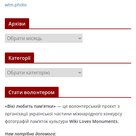
wlm.photo
Архіви
А
р
х
Категорії
і
в
К
и
а
т
Стати волонтером
е
г
«Вікі любить пам’ятки»
— це волонтерський проєкт з
о
організації української частини міжнародного конкурсу
р
фотографій пам’яток культури
Wiki Loves Monuments.
і
ї
Нам потрібна допомога: