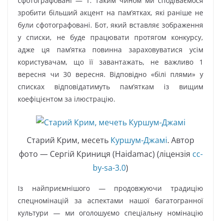
сфотографовані — 1. Таким чином ми сподіваємося
зробити більший акцент на пам’ятках, які раніше не
були сфотографовані. Бот, який вставляє зображення
у списки, не буде працювати протягом конкурсу,
адже ця пам’ятка повинна зараховуватися усім
користувачам, що її завантажать, не важливо 1
вересня чи 30 вересня. Відповідно «білі плями» у
списках відповідатимуть пам’яткам із вищим
коефіцієнтом за ілюстрацію.
Старий Крим, месеть
Куршум-Джамі
. Автор
фото — Сергій Криниця (Haidamac) (ліцензія
cc-
by-sa-3.0
)
Із найприємнішого — продовжуючи традицію
спецномінацій за аспектами нашої багатогранної
культури — ми оголошуємо спеціальну номінацію