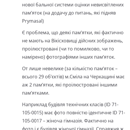
нової бальної системи оцінки невисвітлених
пам’яток (на додачу до питань, які підняв
Prymasal)
Є проблема, що деякі пам’ятки, які фактично
не мають на Вікісховищі дійсних зображень,
проілюстровані (чи то помилково, чи то
намірено) фотографіями інших пам’яток.
От лише невелике (за кількістю пам’яток –
всього 29 об’єктів) м.Сміла на Черкащині має
аж 2 пам’ятки, які проілюстровані іншими
пам’ятками.
Наприклад будівля технічних класів (ID 71-
105-0015) має фото повністю ідентичне ID 71-
105-0017 – жіноча гімназія. Фактично на
фото і є будівля жіночої гімназії. Справжня ж