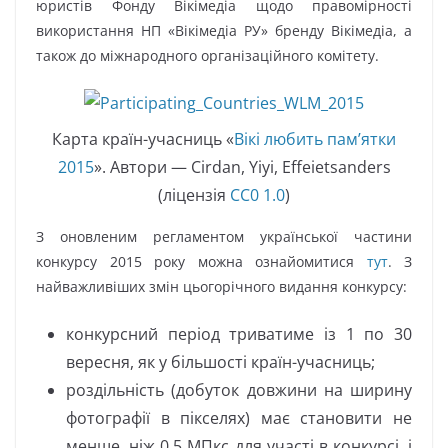
юристів Фонду Вікімедіа щодо правомірності
використання НП «Вікімедіа РУ» бренду Вікімедіа, а
також до міжнародного організаційного комітету.
Карта країн-учасниць «
Вікі любить пам’ятки
2015
». Автори — Cirdan, Yiyi, Effeietsanders
(ліцензія
CC0 1.0
)
З оновленим регламентом української частини
конкурсу 2015 року можна ознайомитися
тут
. З
найважливіших змін цьогорічного видання конкурсу:
конкурсний період триватиме із 1 по 30
вересня, як у більшості країн-учасниць;
роздільність (добуток довжини на ширину
фотографії в пікселях) має становити не
менше, ніж 0,5 МПкс для участі в конкурсі, і