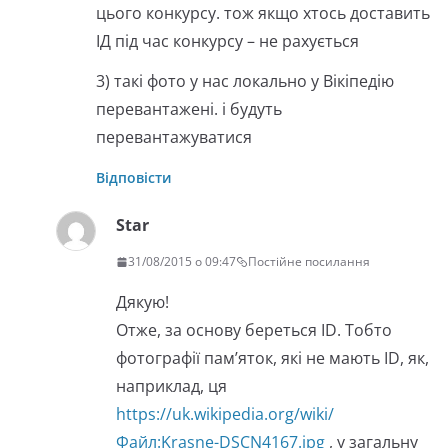
цього конкурсу. тож якщо хтось доставить
ІД під час конкурсу – не рахується
3) такі фото у нас локально у Вікіпедію
перевантажені. і будуть
перевантажуватися
Відповісти
Star
31/08/2015 о 09:47
Постійне посилання
Дякую!
Отже, за основу береться ID. Тобто
фотографії пам’яток, які не мають ID, як,
наприклад, ця
https://uk.wikipedia.org/wiki/
Файл:Krasne-DSCN4167.jpg
, у загальну