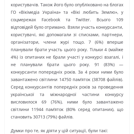
користувачів. Також його було опубліковано на блогах
ГО «Вікімедіа Україна» та «Вікі любить Землю», у
соцмережах Facebook та Twitter. Всього 109
відповідей було отримано. Взяли участь конкурсанти,
користувачі, які допомагали зі списками, партнери,
організатори, члени журі тощо. 7 (6%) вперше
планували брати участь цього року. Тільки 4 (майже
4%) із опитаних не брали участі у конкурсі взагалі, і
не планували брати цього року. 91 (83%) —
конкурсанти попередніх років. За 4 роки ними було
завантажено світлини 14750 пам’яток (38708 файлів).
Серед конкурсантів попередніх років за проведення
української та міжнародної частини конкурсу
висловилося 69 (76%), ними було завантажено
світлини 11944 пам’яток (80% серед опитаних), що
становить 30713 (79%) файлів.
Думки про те, як діяти у цій ситуації, були такі: