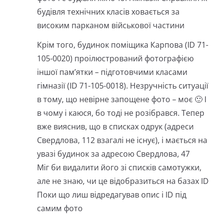
будівля технічних класів ховається за
високим парканом військової частини
Крім того, будинок поміщика Карпова (ID 71-
105-0020) проілюстрований фотографією
іншої пам’ятки – підготовчими класами
гімназії (ID 71-105-0018). Незручність ситуації
в тому, що невірне запощене фото – моє 🙂 І
в чому і каюся, бо тоді не розібрався. Тепер
вже вияснив, що в списках одрук (адреси
Свердлова, 112 взагалі не існує), і мається на
увазі будинок за адресою Свердлова, 47
Міг би видалити його зі списків самотужки,
але не знаю, чи це відобразиться на базах ID
Поки що лиш відредагував опис і ID під
самим фото