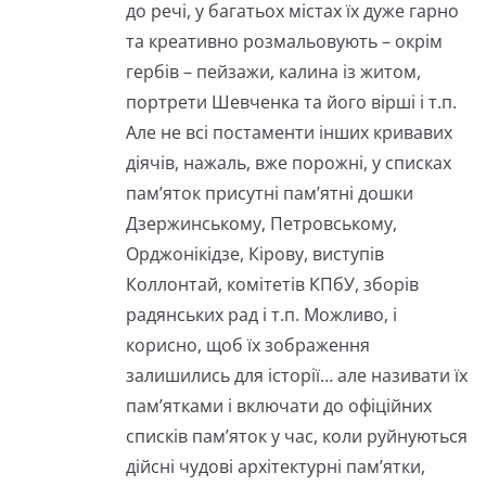
до речі, у багатьох містах їх дуже гарно
та креативно розмальовують – окрім
гербів – пейзажи, калина із житом,
портрети Шевченка та його вірші і т.п.
Але не всі постаменти інших кривавих
діячів, нажаль, вже порожні, у списках
пам’яток присутні пам’ятні дошки
Дзержинському, Петровському,
Орджонікідзе, Кірову, виступів
Коллонтай, комітетів КПбУ, зборів
радянських рад і т.п. Можливо, і
корисно, щоб їх зображення
залишились для історії… але називати їх
пам’ятками і включати до офіційних
списків пам’яток у час, коли руйнуються
дійсні чудові архітектурні пам’ятки,