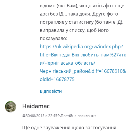
відомо (як і Вам), якщо якісь фото ще
досі без ІД… така доля. Друге фото
потрапляє у статистику (бо там є ІД),
виправила у списку, щоб його
показувало:
https://uk.wikipedia.org/w/index.php?
title=Вікіпедія:Вікі_любить_пам%27ятк
и/Чернігівська_область/
Чернігівський_район&diff=16678910&
oldid=16678775
Відповісти
Haidamac
30/08/2015 о 22:45
Постійне посилання
Ще одне зауваження щодо застосування