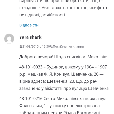
вирішувати що простіше сфоткати, а що –
складніше. Або вкажіть конкретно, яке фото
не відповідає дійсності.
Відповісти
Yara shark
31/08/2015 о 19:50
Постійне посилання
Доброго вечора! Щодо списків м. Миколаїв:
48-101-0033 – Будинок, в якому у 1904 – 1907
р.р. мешкав Ф. Я. Кон вул. Шевченка, 20 —
вірна адреса: Шевченка, 23, що, до речі,
зазначено у вікістатті про вулицю Шевченка
48-101-0216 Свято-Миколаївська церква вул.
Фалєєвська,4 – у списку проілюстрована
зображенням церкви Різдва Богородиці