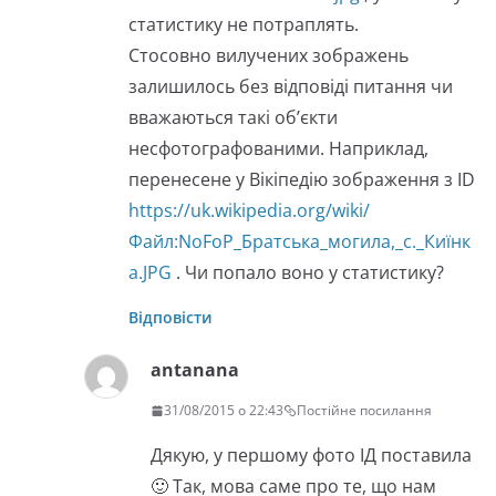
статистику не потраплять.
Стосовно вилучених зображень
залишилось без відповіді питання чи
вважаються такі об’єкти
несфотографованими. Наприклад,
перенесене у Вікіпедію зображення з ID
https://uk.wikipedia.org/wiki/
Файл:NoFoP_Братська_могила,_с._Киїнк
а.JPG
. Чи попало воно у статистику?
Відповісти
antanana
31/08/2015 о 22:43
Постійне посилання
Дякую, у першому фото ІД поставила
🙂 Так, мова саме про те, що нам