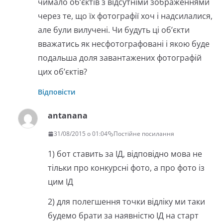
чимало об’єктів з відсутніми зображеннями
через те, що їх фотографії хоч і надсилалися,
але були вилучені. Чи будуть ці об’єкти
вважатись як несфотографовані і якою буде
подальша доля завантажених фотографій
цих об’єктів?
Відповісти
antanana
31/08/2015 о 01:04
Постійне посилання
1) бот ставить за ІД, відповідно мова не
тільки про конкурсні фото, а про фото із
цим ІД
2) для полегшення точки відліку ми таки
будемо брати за наявністю ІД на старт