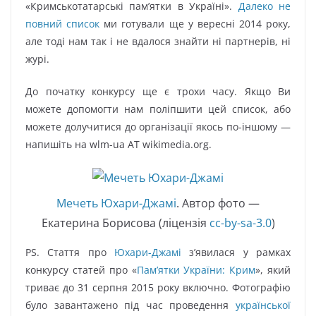
«Кримськотатарські пам’ятки в Україні».
Далеко не
повний список
ми готували ще у вересні 2014 року,
але тоді нам так і не вдалося знайти ні партнерів, ні
журі.
До початку конкурсу ще є трохи часу. Якщо Ви
можете допомогти нам поліпшити цей список, або
можете долучитися до організації якось по-іншому —
напишіть на wlm-ua AT wikimedia.org.
Мечеть Юхари-Джамі
. Автор фото —
Екатерина Борисова (ліцензія
cc-by-sa-3.0
)
PS. Стаття про
Юхари-Джамі
з’явилася у рамках
конкурсу статей про «
Пам’ятки України: Крим
», який
триває до 31 серпня 2015 року включно. Фотографію
було завантажено під час проведення
української