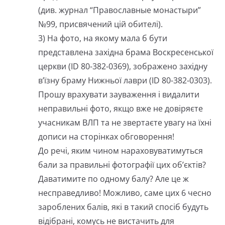
(див. журнал “Православные монастыри”
№99, присвячений цій обителі).
3) На фото, на якому мала б бути
представлена західна брама Воскресенської
церкви (ID 80-382-0369), зображено західну
в’їзну браму Нижньої лаври (ID 80-382-0303).
Прошу врахувати зауваження і видалити
неправильні фото, якщо вже не довіряєте
учасникам ВЛП та не звертаєте увагу на їхні
дописи на сторінках обговорення!
До речі, яким чином нараховуватимуться
бали за правильні фотографії цих об’єктів?
Даватимите по одному балу? Але це ж
несправедливо! Можливо, саме цих 6 чесно
зароблених балів, які в такий спосіб будуть
відібрані, комусь не вистачить для