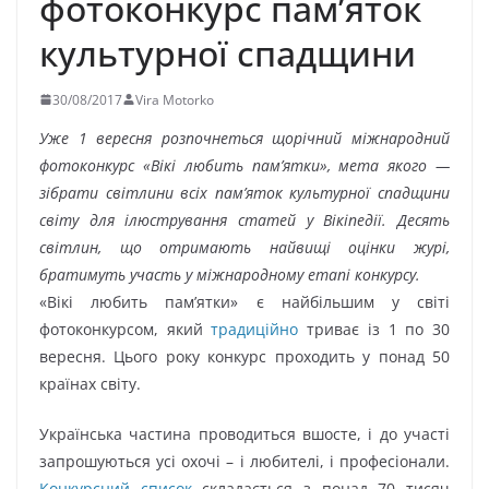
фотоконкурс пам’яток
культурної спадщини
30/08/2017
Vira Motorko
Уже 1 вересня розпочнеться щорічний міжнародний
фотоконкурс «Вікі любить пам’ятки», мета якого —
зібрати світлини всіх пам’яток культурної спадщини
світу для ілюстрування статей у Вікіпедії. Десять
світлин, що отримають найвищі оцінки журі,
братимуть участь у міжнародному етапі конкурсу.
«Вікі любить пам’ятки» є найбільшим у світі
фотоконкурсом, який
традиційно
триває із 1 по 30
вересня. Цього року конкурс проходить у понад 50
країнах світу.
Українська частина проводиться вшосте, і до участі
запрошуються усі охочі – і любителі, і професіонали.
Конкурсний список
складається з понад 70 тисяч