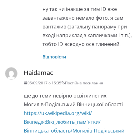
ну так чи інакше за тим ID вже
завантажено немало фото, я сам
вантажив (загальну панораму при
вході наприклад з капличками і т.п.),
тобто ID всеодно освітлинений.
Відповісти
Haidamac
05/09/2017 о 15:35
Постійне посилання
ще до теми невірно освітлинених:
Могилів-Подільський Вінницької області
https://uk.wikipedia.org/wiki/
Вікіпедія:Вікі_любить_пам'ятки/
Вінницька_область/Могилів-Подільський