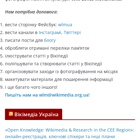
і
ї
Нам потрібна допомога:
вести сторінку Фейсбук:
wlmua
вести канали в
Інстаграмі
,
Твіттері
писати пости для
блогу
обробляти отримані переліки пам’яток
ілюструвати статті у Вікіпедії
поліпшувати та створювати статті у Вікіпедії
організовувати заходи із фотографування на місцях
макетувати матеріали для поширення інформації
і ще багато чого іншого!
Пишіть нам на wlm@wikimedia.org.ua!
Вікімедіа Україна
«Open Knowledge: Wikimedia & Research in the CEE Region»:
онлайн-реєстрація, ключові спікери та інші плани