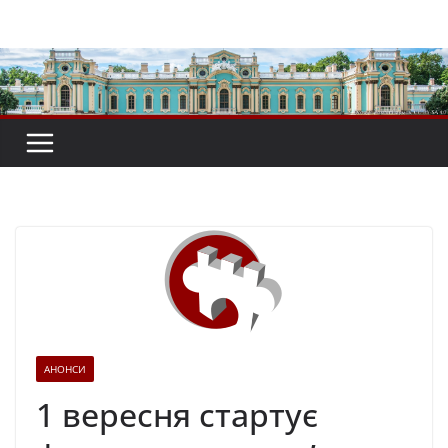
Перейти
до
вмісту
АНОНСИ
1 вересня стартує