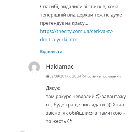
Спасибі, видалили зі списків, хоча
теперішній вид церкви теж не дуже
претендує на красу…
https://thecity.com.ua/cerkva-sv-
dmitra-yerki.html
Відповісти
Haidamac
02/09/2017 о 20:24
Постійне посилання
Дякую!
там ракурс невдалий 🙂 завантажу
от, буде краще виглядати :))) Хоча
звісно, як обійшлися з памяткою –
то жесть 🙁