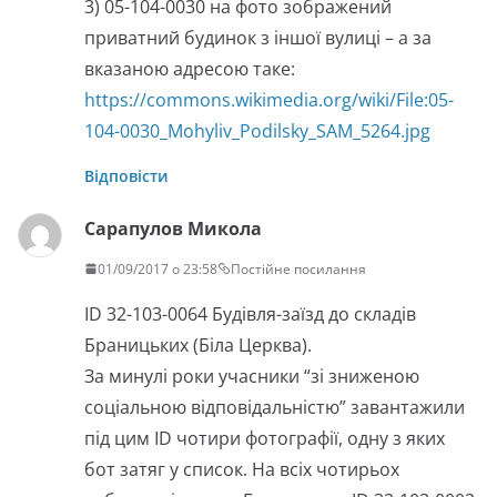
3) 05-104-0030 на фото зображений
приватний будинок з іншої вулиці – а за
вказаною адресою таке:
https://commons.wikimedia.org/wiki/File:05-
104-0030_Mohyliv_Podilsky_SAM_5264.jpg
Відповісти
Сарапулов Микола
01/09/2017 о 23:58
Постійне посилання
ID 32-103-0064 Будівля-заїзд до складів
Браницьких (Біла Церква).
За минулі роки учасники “зі зниженою
соціальною відповідальністю” завантажили
під цим ID чотири фотографії, одну з яких
бот затяг у список. На всіх чотирьох