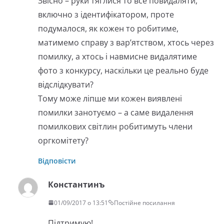
Звісно – руки тяглися то все повидаляти,
включно з ідентифікатором, проте
подумалося, як кожен то робитиме,
матимемо справу з вар’ятством, хтось через
помилку, а хтось і навмисне видалятиме
фото з конкурсу, наскільки це реально буде
відслідкувати?
Тому може ліпше ми кожен виявлені
помилки занотуємо – а саме видалення
помилкових світлин робитимуть члени
оргкомітету?
Відповісти
Константинъ
01/09/2017 о 13:51
Постійне посилання
Підтримую!