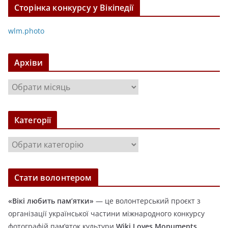
Сторінка конкурсу у Вікіпедії
wlm.photo
Архіви
А
р
х
Категорії
і
в
К
и
а
т
Стати волонтером
е
г
«Вікі любить пам’ятки»
— це волонтерський проєкт з
о
організації української частини міжнародного конкурсу
р
фотографій пам’яток культури
Wiki Loves Monuments.