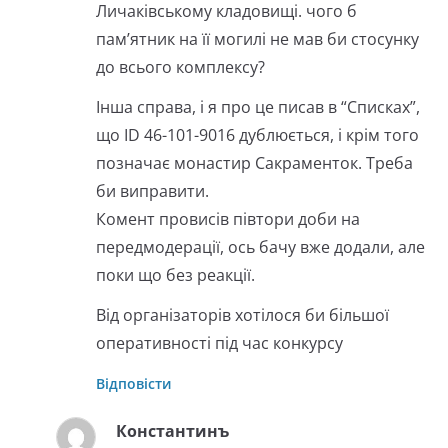
Личаківському кладовищі. чого б
пам’ятник на її могилі не мав би стосунку
до всього комплексу?
Інша справа, і я про це писав в “Списках”,
що ID 46-101-9016 дублюється, і крім того
позначає монастир Сакраменток. Треба
би виправити.
Комент провисів півтори доби на
передмодерації, ось бачу вже додали, але
поки що без реакції.
Від організаторів хотілося би більшої
оперативності під час конкурсу
Відповісти
Константинъ