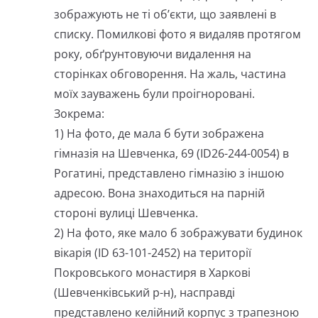
зображують не ті об’єкти, що заявлені в
списку. Помилкові фото я видаляв протягом
року, обґрунтовуючи видалення на
сторінках обговорення. На жаль, частина
моїх зауважень були проігноровані.
Зокрема:
1) На фото, де мала б бути зображена
гімназія на Шевченка, 69 (ID26-244-0054) в
Рогатині, представлено гімназію з іншою
адресою. Вона знаходиться на парній
стороні вулиці Шевченка.
2) На фото, яке мало б зображувати будинок
вікарія (ID 63-101-2452) на території
Покровського монастиря в Харкові
(Шевченківський р-н), насправді
представлено келійний корпус з трапезною