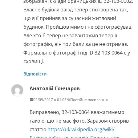
зображені склади Браницьких ID 32-103-0002.
Власне будівля-заїзд тепер спотворена так,
що я її прийняв за сучасний житловий
будинок. Пройшов мимо і не сфотографував.
Але хто б тепер не завантажив тепер її
фотографію, він три бали за це не отримає.
Формально фотографії під ID 32-103-0064 є у
сховищі.
Відповісти
Анатолій Гончаров
02/09/2017 о 01:05
Постійне посилання
Виправлено, 32-103-0064 вважатимемо
такою, що не має фото. Заразом створив
статтю
https://uk.wikipedia.org/wiki/
Будівля-заїзд_до_складів_Браницьких