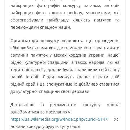
найкращих фотографій конкурсу загалом, авторів
найкращих фото кожного регіону, учасниками, які
сфотографували найбільшу кількість пам’яток та
переможцями спецномінацій.
Організатори конкурсу вважають, що проведення
«Вікі любить памятки» дасть можливість завантажити
світлини пам’яток у межах кордонів України, нашої
рідної культурної спадщини, а також народів, які на
території нашої держави були, і залишили свій слід у
нашій історії. Люди зможуть краще пізнати свій
рідний край і це спонукатиме їх дбайливо ставитися
до культурної спадщини своєї держави.
Детальніше із регламентом конкурсу можна
ознайомитися за посиланням:
https://ua.wikimedia.org/w/index.php?curid=5147
. Усі
новини конкурсу будуть тут у блозі.