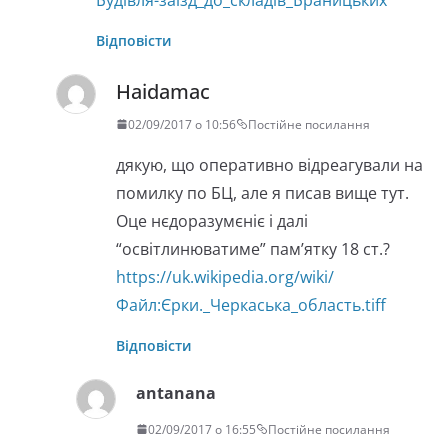
Відповісти
Haidamac
02/09/2017 о 10:56
Постійне посилання
дякую, що оперативно відреагували на
помилку по БЦ, але я писав вище тут.
Оце нєдоразумєніє і далі
“освітлинюватиме” пам’ятку 18 ст.?
https://uk.wikipedia.org/wiki/
Файл:Єрки._Черкаська_область.tiff
Відповісти
antanana
02/09/2017 о 16:55
Постійне посилання