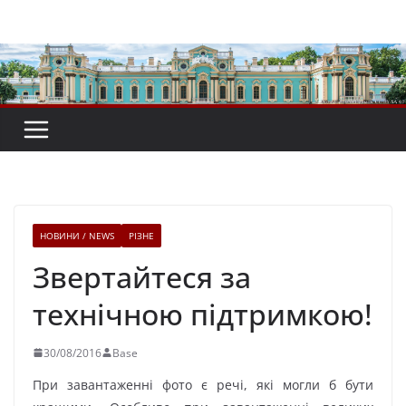
Перейти
до
вмісту
НОВИНИ / NEWS
РІЗНЕ
Звертайтеся за
технічною підтримкою!
30/08/2016
Base
При завантаженні фото є речі, які могли б бути