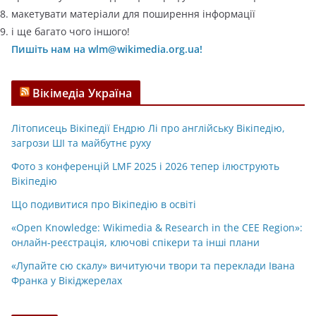
макетувати матеріали для поширення інформації
і ще багато чого іншого!
Пишіть нам на wlm@wikimedia.org.ua!
Вікімедіа Україна
Літописець Вікіпедії Ендрю Лі про англійську Вікіпедію,
загрози ШІ та майбутнє руху
Фото з конференцій LMF 2025 і 2026 тепер ілюструють
Вікіпедію
Що подивитися про Вікіпедію в освіті
«Open Knowledge: Wikimedia & Research in the CEE Region»:
онлайн-реєстрація, ключові спікери та інші плани
«Лупайте сю скалу» вичитуючи твори та переклади Івана
Франка у Вікіджерелах