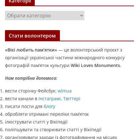
Категорії
і
в
К
и
а
т
Стати волонтером
е
г
«Вікі любить пам’ятки»
— це волонтерський проєкт з
о
організації української частини міжнародного конкурсу
р
фотографій пам’яток культури
Wiki Loves Monuments.
і
ї
Нам потрібна допомога:
вести сторінку Фейсбук:
wlmua
вести канали в
Інстаграмі
,
Твіттері
писати пости для
блогу
обробляти отримані переліки пам’яток
ілюструвати статті у Вікіпедії
поліпшувати та створювати статті у Вікіпедії
організовувати заходи із фотографування на місцях