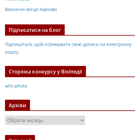
Визначні місця Харкова
Підписатися на блог
Підпишіться, щоб отримувати свіжі дописи на електронну
пошту
Сторінка конкурсу у Вікіпедії
wlm.photo
Архіви
А
р
х