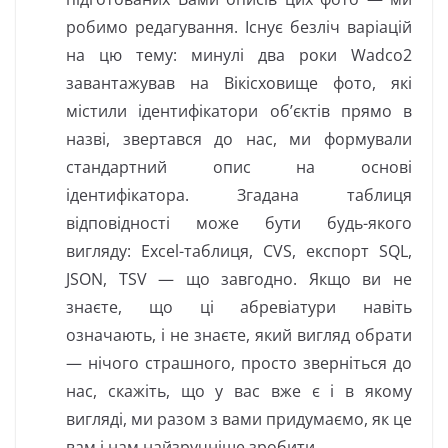
робимо редагування. Існує безліч варіацій
на цю тему: минулі два роки Wadco2
завантажував на Вікісховище фото, які
містили ідентифікатори об’єктів прямо в
назві, звертався до нас, ми формували
стандартний опис на основі
ідентифікатора. Згадана таблиця
відповідності може бути будь-якого
вигляду: Excel-таблиця, CVS, експорт SQL,
JSON, TSV — що завгодно. Якщо ви не
знаєте, що ці абревіатури навіть
означають, і не знаєте, який вигляд обрати
— нічого страшного, просто зверніться до
нас, скажіть, що у вас вже є і в якому
вигляді, ми разом з вами придумаємо, як це
вам і нам найзручніше зробити.