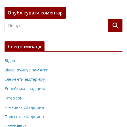
Спецномінації
Відео
Війна руйнує пам’ятки
Елементи екстер’єру
Єврейська спадщина
Інтер’єри
Німецька спадщина
Польська спадщина
Фотоплівка