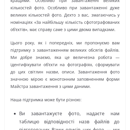
кращими. Особливо при завантаженні великих
кількостей фото. Особливо при завантаженні дуже
великих кількостей фото. Дехто з вас, змагаючись у
номінаціях «За найбільшу кількість сфотографованих
об’єктів», має справу саме з цими двома випадками.
Цього року, як і попередніх, ми пропонуємо вам
підтримку з завантаженням великих обсягів файлів.
Ми добре знаємо, яка це величезна робота —
ідентифікувати об’єкти на фотографіях, сформувати
до цих світлин назви, описи. Завантаження фото
значною мірою є монотонним заповненням форми
Майстра завантаження з цими даними.
Наша підтримка може бути різною:
Ви завантажуєте фото, надаєте нам
таблицю відповідності назв файлів до
підготованих Вами описів цих фото — ми