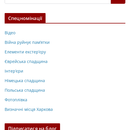
Спецномінації
Відео
Війна руйнує пам’ятки
Елементи екстер’єру
Єврейська спадщина
Інтер’єри
Німецька спадщина
Польська спадщина
Фотоплівка
Визначні місця Харкова
Підписатися на блог