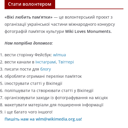
Стати волонтером
е
г
«Вікі любить пам’ятки»
— це волонтерський проєкт з
о
організації української частини міжнародного конкурсу
р
фотографій пам’яток культури
Wiki Loves Monuments.
і
ї
Нам потрібна допомога:
вести сторінку Фейсбук:
wlmua
вести канали в
Інстаграмі
,
Твіттері
писати пости для
блогу
обробляти отримані переліки пам’яток
ілюструвати статті у Вікіпедії
поліпшувати та створювати статті у Вікіпедії
організовувати заходи із фотографування на місцях
макетувати матеріали для поширення інформації
і ще багато чого іншого!
Пишіть нам на wlm@wikimedia.org.ua!