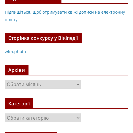
Підпишіться, щоб отримувати свіжі дописи на електронну
пошту
Сторінка конкурсу у Вікіпедії
wlm.photo
Архіви
А
р
х
Категорії
і
в
К
и
а
т