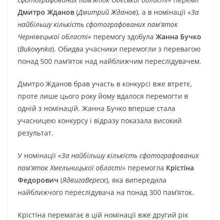
Дмитро Жданов
(
Дмитрий Жданов
), а в номінації
«За
найбільшу кількість сфотографованих пам’яток
Чернівецької області»
перемогу здобула
Жанна Бучко
(
Bukovynka
). Обидва учасники перемогли з перевагою
понад 500 пам’яток над найближчим переслідувачем.
Дмитро Жданов брав участь в конкурсі вже втретє,
проте лише цього року йому вдалося перемогти в
одній з номінацій. Жанна Бучко вперше стала
учасницею конкурсу і відразу показала високий
результат.
У номінації
«За найбільшу кількість сфотографованих
пам’яток Хмельницької області»
перемогла
Крістіна
Федорович
(
ЯдвигаВереск
), яка випередила
найближчого переслідувача на понад 300 пам’яток.
Крістіна перемагає в цій номінації вже другий рік