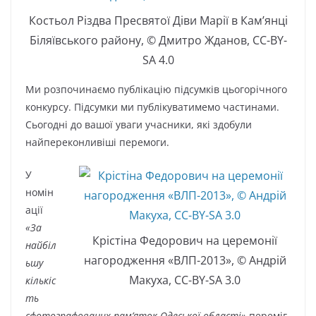
Костьол Різдва Пресвятої Діви Марії в Кам’янці
Біляївського району, © Дмитро Жданов, CC-BY-
SA 4.0
Ми розпочинаємо публікацію підсумків цьогорічного
конкурсу. Підсумки ми публікуватимемо частинами.
Сьогодні до вашої уваги учасники, які здобули
найпереконливіші перемоги.
У
номін
ації
«За
Крістіна Федорович на церемонії
найбіл
нагородження «ВЛП-2013», © Андрій
ьшу
Макуха, CC-BY-SA 3.0
кількіс
ть
сфотографованих пам’яток Одеської області»
переміг