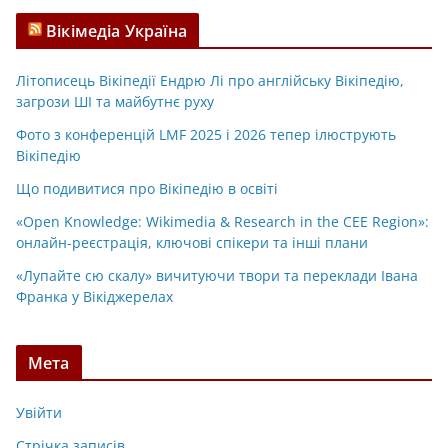
Вікімедіа Україна
Літописець Вікіпедії Ендрю Лі про англійську Вікіпедію,
загрози ШІ та майбутнє руху
Фото з конференцій LMF 2025 і 2026 тепер ілюструють
Вікіпедію
Що подивитися про Вікіпедію в освіті
«Open Knowledge: Wikimedia & Research in the CEE Region»:
онлайн-реєстрація, ключові спікери та інші плани
«Лупайте сю скалу» вичитуючи твори та переклади Івана
Франка у Вікіджерелах
Мета
Увійти
Стрічка записів