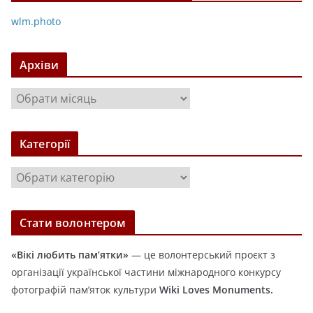
wlm.photo
Архіви
А
р
х
Категорії
і
в
К
и
а
т
Стати волонтером
е
г
«Вікі любить пам’ятки»
— це волонтерський проєкт з
о
організації української частини міжнародного конкурсу
р
фотографій пам’яток культури
Wiki Loves Monuments.
і