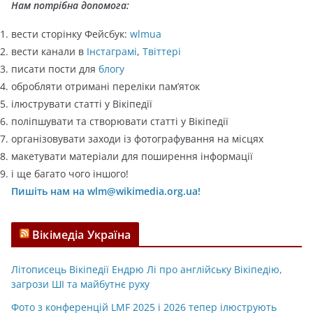
ї
Нам потрібна допомога:
вести сторінку Фейсбук:
wlmua
вести канали в
Інстаграмі
,
Твіттері
писати пости для
блогу
обробляти отримані переліки пам’яток
ілюструвати статті у Вікіпедії
поліпшувати та створювати статті у Вікіпедії
організовувати заходи із фотографування на місцях
макетувати матеріали для поширення інформації
і ще багато чого іншого!
Пишіть нам на wlm@wikimedia.org.ua!
Вікімедіа Україна
Літописець Вікіпедії Ендрю Лі про англійську Вікіпедію,
загрози ШІ та майбутнє руху
Фото з конференцій LMF 2025 і 2026 тепер ілюструють