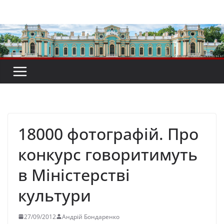
Перейти
до
вмісту
18000 фотографій. Про
конкурс говоритимуть
в Міністерстві
культури
27/09/2012
Андрій Бондаренко