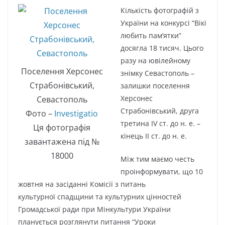
Кількість фотографій з
України на конкурсі “Вікі
любить пам’ятки”
досягла 18 тисяч. Цього
разу на ювілейному
Поселення Херсонес
знімку Севастополь –
Страбонівський,
залишки поселення
Херсонес
Севастополь
Страбонівський, друга
Фото –
Investigatio
третина ІV ст. до н. е. –
Ця фотографія
кінець ІІ ст. до н. е.
завантажена під №
18000
Між тим маємо честь
проінформувати, що 10
жовтня на засіданні Комісії з питань
культурної спадщини та культурних цінностей
Громадської ради при Мінкультури України
планується розглянути питання “Уроки