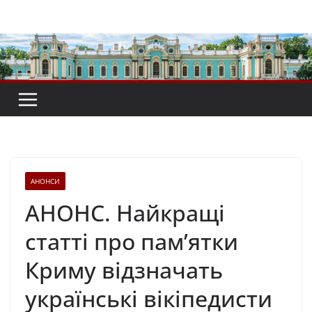
Перейти
до
вмісту
АНОНСИ
АНОНС. Найкращі
статті про пам’ятки
Криму відзначать
українські вікіпедисти