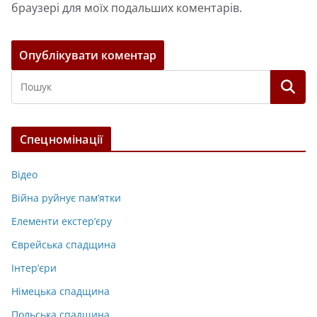
браузері для моїх подальших коментарів.
Спецномінації
Відео
Війна руйнує пам’ятки
Елементи екстер’єру
Єврейська спадщина
Інтер’єри
Німецька спадщина
Польська спадщина