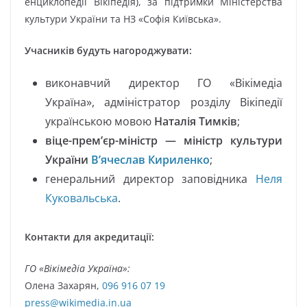
енциклопедії Вікіпедія), за підтримки Міністерства
культури України та НЗ «Софія Київська».
Учасників будуть нагороджувати:
виконавчий директор ГО «Вікімедіа
Україна», адміністратор розділу Вікіпедії
українською мовою
Наталія Тимків
;
віце-прем’єр-міністр — міністр культури
України
В’ячеслав Кириленко
;
генеральний директор заповідника
Неля
Куковальська
.
Контакти для акредитації:
ГО «Вікімедіа Україна»:
Олена Захарян,
096 916 07 19
press@wikimedia.in.ua