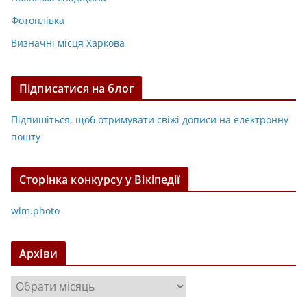
Фотоплівка
Визначні місця Харкова
Підписатися на блог
Підпишіться, щоб отримувати свіжі дописи на електронну
пошту
Сторінка конкурсу у Вікіпедії
wlm.photo
Архіви
А
р