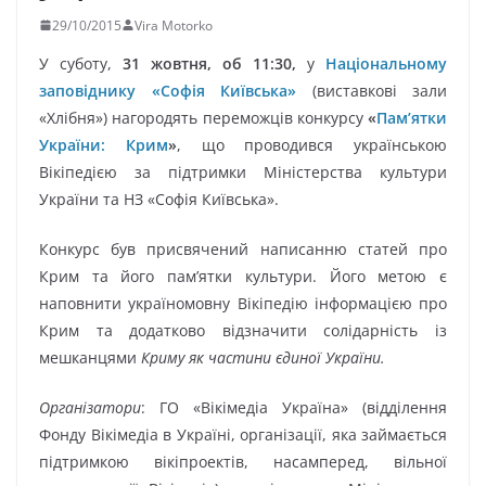
29/10/2015
Vira Motorko
У суботу,
31 жовтня, об 11:30,
у
Національному
заповіднику «Софія Київська»
(виставкові зали
«Хлібня») нагородять переможців конкурсу
«
Пам’ятки
України: Крим
»
, що проводився українською
Вікіпедією за підтримки Міністерства культури
України та НЗ «Софія Київська».
Конкурс був присвячений написанню статей про
Крим та його пам’ятки культури. Його метою є
наповнити україномовну Вікіпедію інформацією про
Крим та додатково відзначити солідарність із
мешканцями
Криму як частини єдиної України.
Організатори
: ГО «Вікімедіа Україна» (відділення
Фонду Вікімедіа в Україні, організації, яка займається
підтримкою вікіпроектів, насамперед, вільної