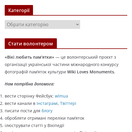
х
Категорії
і
в
К
и
а
т
Стати волонтером
е
г
«Вікі любить пам’ятки»
— це волонтерський проєкт з
о
організації української частини міжнародного конкурсу
р
фотографій пам’яток культури
Wiki Loves Monuments.
і
ї
Нам потрібна допомога:
вести сторінку Фейсбук:
wlmua
вести канали в
Інстаграмі
,
Твіттері
писати пости для
блогу
обробляти отримані переліки пам’яток
ілюструвати статті у Вікіпедії