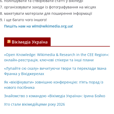
поліпшувати та створювати статті у Вікіпедії
організовувати заходи із фотографування на місцях
макетувати матеріали для поширення інформації
і ще багато чого іншого!
Пишіть нам на wlm@wikimedia.org.ua!
Вікімедіа Україна
«Open Knowledge: Wikimedia & Research in the CEE Region»:
онлайн-реєстрація, ключові спікери та інші плани
«Лупайте сю скалу» вичитуючи твори та переклади Івана
Франка у Вікіджерелах
Як «вікіфікувати» зовнішню конференцію: п’ять порад із
нового посібника
Знайомство з командою «Вікімедіа Україна»: Ірина Бойко
Хто стали вікімедійцями року 2026