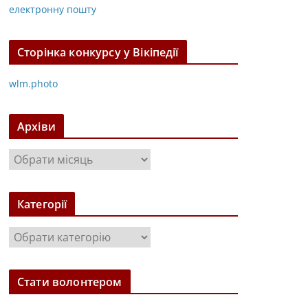
електронну пошту
Сторінка конкурсу у Вікіпедії
wlm.photo
Архіви
А
р
х
Категорії
і
в
К
и
а
т
Стати волонтером
е
г