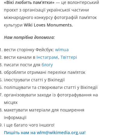
«Вікі любить пам’ятки»
— це волонтерський
о
проєкт з організації української частини
р
міжнародного конкурсу фотографій пам’яток
і
культури
Wiki Loves Monuments.
ї
Нам потрібна допомога:
вести сторінку Фейсбук:
wlmua
вести канали в
Інстаграмі
,
Твіттері
писати пости для
блогу
обробляти отримані переліки пам’яток
ілюструвати статті у Вікіпедії
поліпшувати та створювати статті у Вікіпедії
організовувати заходи із фотографування на
місцях
макетувати матеріали для поширення
інформації
і ще багато чого іншого!
Пишіть нам на wlm@wikimedia.org.ua!