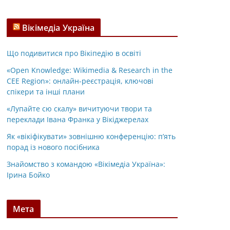
Вікімедіа Україна
Що подивитися про Вікіпедію в освіті
«Open Knowledge: Wikimedia & Research in the
CEE Region»: онлайн-реєстрація, ключові
спікери та інші плани
«Лупайте сю скалу» вичитуючи твори та
переклади Івана Франка у Вікіджерелах
Як «вікіфікувати» зовнішню конференцію: п’ять
порад із нового посібника
Знайомство з командою «Вікімедіа Україна»:
Ірина Бойко
Мета