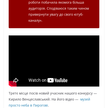
роботи побачила якомога більша
аудиторія. Сподіваюся таким чином
привернути увагу до свого ютуб-
каналу
»
.
Третє місце посів новий учасник нашого конкурсу —
Кирило Венцеславський. На його відео —
музей
просто неба в Пирогові
.