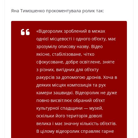
Яна Тимошенко прокоментувала ролик так:
«
Відеоролик зроблений в межах
однієї місцевості і одного об’єкту, має
зрозумілу описову назву. Відео
якісне, стабілізоване, чітко
сфокусоване, добре освітлене, зняте
з різних, вигідних для об’єкту
ракурсів за допомогою дронів. Хоча в
деяких місцях композиція та рух
камери зашвидкі. Відеоролик не дуже
повно висвітлює обраний об’єкт
культурної спадщини
—
музей,
оскільки його територія доволі
велика і має значну кількість об’єктів.
В цілому відеоролик справляє гарне