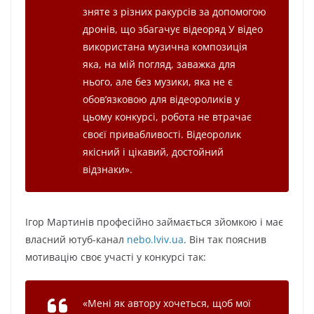
зняте з різних ракурсів за допомогою
дронів, що збагачує відеоряд У відео
використана музична композиція
яка, на мій погляд, заважка для
нього, але без музики, яка не є
обов’язковою для відеороликів у
цьому конкурсі, робота не втрачає
своєї привабливості. Відеоролик
якісний і цікавий, достойний
відзнаки».
Ігор Мартинів професійно займається зйомкою і має
власний ютуб-канал
nebo.lviv.ua
. Він так пояснив
мотивацію своє участі у конкурсі так:
«
Мені як автору хочеться, щоб мої