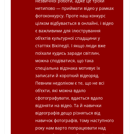
незвичної роботи, адже це трохи
нетипово — приймати відео у рамках
фотоконкурсу. Проте наш конкурс
цілком відбувається в онлайні, і відео
є важливими для ілюстрування
об’єктів культурної спадщини у
статтях Вікіпедії. І якщо люди вже
поїхали кудись заради світлин,
можна сподіватися, що така
спеціальна відзнака мотивує їх
записати й короткий відеоряд.
Певним недоліком є те, що не всі
об’єкти, які можна вдало
сфотографувати, вдається вдало
відзняти на відео. Та й навички
відеографів дещо різняться від
навичок фотографів, тому наступного
року нам варто попрацювати над