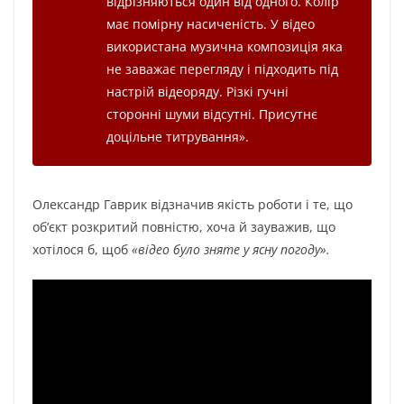
відрізняються один від одного. Колір
має помірну насиченість. У відео
використана музична композиція яка
не заважає перегляду і підходить під
настрій відеоряду. Різкі гучні
сторонні шуми відсутні. Присутнє
доцільне титрування
».
Олександр Гаврик відзначив якість роботи і те, що
об’єкт розкритий повністю, хоча й зауважив, що
хотілося б, щоб
«відео було зняте у ясну погоду».