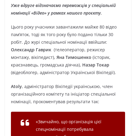
Уже вдруге відзначаємо переможців у спеціальній
номінації «Відео» у рамках нашого проєкту.
Цього року учасники завантажили майже 80 відео
пам’яток, тоді як того року було подано тільки 30
робіт. До журі спеціальної номінації ввійшли:
Олександр Гаврик
(телеоператор, режисер
монтажу, вікіпедист),
Яна Тимошенко
(історик,
краєзнавець, громадська діячка),
Назар Токар
(відеоблогер, адміністратор Української Вікіпедії).
Atoly
, адміністратор Вікіпедії українською, член
організаційного комітету та ініціатор спеціальної
номінації, прокоментував результати так:
«Звичайно, що організація цієї
спецномінації потребувала