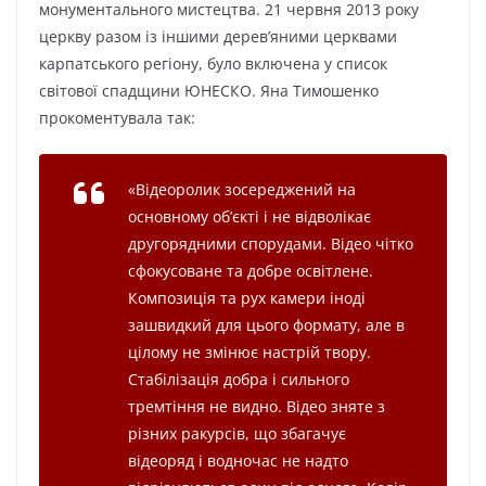
монументального мистецтва. 21 червня 2013 року
церкву разом із іншими дерев’яними церквами
карпатського регіону, було включена у список
світової спадщини ЮНЕСКО. Яна Тимошенко
прокоментувала так:
«
Відеоролик зосереджений на
основному об’єкті і не відволікає
другорядними спорудами. Відео чітко
сфокусоване та добре освітлене.
Композиція та рух камери іноді
зашвидкий для цього формату, але в
цілому не змінює настрій твору.
Стабілізація добра і сильного
тремтіння не видно. Відео зняте з
різних ракурсів, що збагачує
відеоряд і водночас не надто