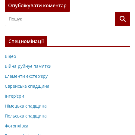
Спецномінації
Відео
Війна руйнує пам’ятки
Елементи екстер’єру
Єврейська спадщина
Інтер’єри
Німецька спадщина
Польська спадщина
Фотоплівка