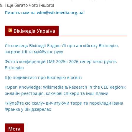
і ще багато чого іншого!
Пишіть нам на wlm@wikimedia.org.ua!
Вікімедіа Україна
Літописець Вікіпедії Ендрю Лі про англійську Вікіпедію,
загрози ШІ та майбутнє руху
Фото з конференцій LMF 2025 і 2026 тепер ілюструють
Вікіпедію
Що подивитися про Вікіпедію в освіті
«Open Knowledge: Wikimedia & Research in the CEE Region»:
онлайн-реєстрація, ключові спікери та інші плани
«Лупайте сю скалу» вичитуючи твори та переклади Івана
Франка у Вікіджерелах
Мета