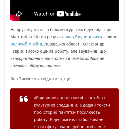
На другому місці за балами журі теж відео від Ігоря
Мартиніва. Цього разу
—
палац Бруницьких
у селищі
Великий Любінь
Львівської області. Олександр
Гаврик високо оцінив роботу, але зауважив, що
«використання чорної рамки в деяких кадрах не
виглядає обґрунтованим»
.
Яна Тимошенко відмітила, що:
«Відеоролик повно висвітлює об’єкт
культурної спадщини, а додані тексти
про історію пам’ятки посилюють
роботу. Відео якісне, стабілізоване,
чітко сфокусоване, добре освітлене,