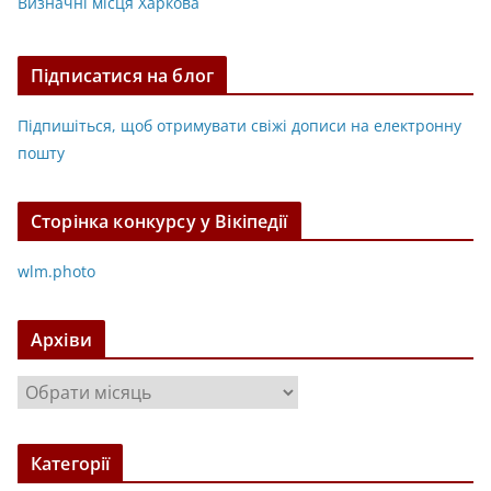
Визначні місця Харкова
Підписатися на блог
Підпишіться, щоб отримувати свіжі дописи на електронну
пошту
Сторінка конкурсу у Вікіпедії
wlm.photo
Архіви
А
р
х
Категорії
і