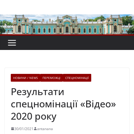
Перейти
до
вмісту
НОВИНИ / NEWS
ПЕРЕМОЖЦІ
СПЕЦНОМІНАЦІЇ
Результати
спецномінації «Відео»
2020 року
30/01/2021
antanana