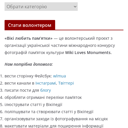
в
К
и
а
т
Стати волонтером
е
г
«Вікі любить пам’ятки»
— це волонтерський проєкт з
о
організації української частини міжнародного конкурсу
р
фотографій пам’яток культури
Wiki Loves Monuments.
і
ї
Нам потрібна допомога:
вести сторінку Фейсбук:
wlmua
вести канали в
Інстаграмі
,
Твіттері
писати пости для
блогу
обробляти отримані переліки пам’яток
ілюструвати статті у Вікіпедії
поліпшувати та створювати статті у Вікіпедії
організовувати заходи із фотографування на місцях
макетувати матеріали для поширення інформації