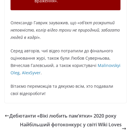
враження
»
.
Олександр Гаврик зауважив, що
«об’єкт розкритий
неповністю, колір відео трохи не природний, забагато
людей в кадрі».
Серед авторів, чиї відео потрапили до фінального
оцінювання журі, також були Любов Суверньова,
Вячеслав Галєвський, а також користувачі
Malinovskyi
Oleg
,
AlexSyver
.
Вітаємо переможців та дякуємо всім, хто подавали
свої відеороботи!
Дебютанти «Вікі любить пам’ятки» 2020 року
Найбільший фотоконкурс у світі Wiki Loves