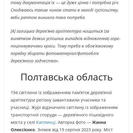
тому документація їх
—
це дуже цінна і потрібна річ.
Сподіваюсь таким чином стати в нагоді суспільству,
якби раптом виникла така потреба.
[А] галицька дерев’яна архітектура нищиться (за
винятком деяких успішних випадків відновлення) горе-
поціновувачами краси. Тому треба в обов’язковому
порядку збирати фотоматеріал/фотооблік
дерев’яного зодчества
».
Полтавська область
194 світлини із зображенням пам’яток дерев’яної
архітектури регіону завантажили учасники та
учасниці. Журі відзначило світлину із зображенням
транспортної споруди — дерев’яного пішохідного
моста у селі
Каплинці
. Авторка фото —
Жанна
Олексієнко
. Знімок від 19 серпня 2023 року. Міст