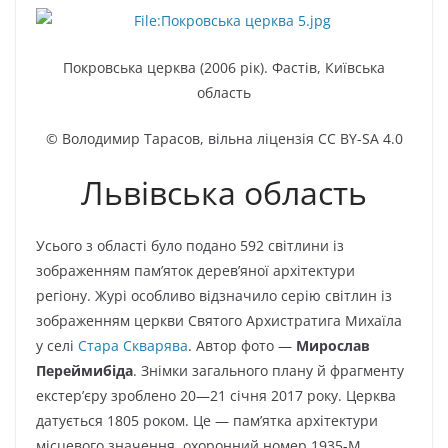
Покровська церква (2006 рік). Фастів, Київська
область
© Володимир Тарасов, вільна ліцензія CC BY-SA 4.0
Львівська область
Усього з області було подано 592 світлини із
зображенням пам’яток дерев’яної архітектури
регіону. Журі особливо відзначило серію світлин із
зображенням церкви Святого Архистратига Михаїла
у селі
Стара Скварява
. Автор фото —
Мирослав
Переймибіда
. Знімки загального плану й фрагменту
екстер’єру зроблено 20—21 січня 2017 року. Церква
датується 1805 роком. Це — пам’ятка архітектури
місцевого значення, охоронний номер 1935-М.