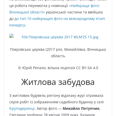
ця робота перемогла у номінації
«Найкраще фото
Вінницької області»
української частини та ввійшла
до
до топ-10 найкращих фото на міжнародному етапі
конкурсу
.
Покровська церква (2017 рік). Михайлівка, Вінницька
область
© Юрій Репало, вільна ліцензія CC BY-SA 4.0
Житлова забудова
З житлових будівель регіону відзнаку журі отримала
серія робіт із зображенням садибного будинку у селі
Круподеринці
. Автор фото —
Михайло Потупчик
.
Світлини зроблені 28 квітня 2009 року. Будинок