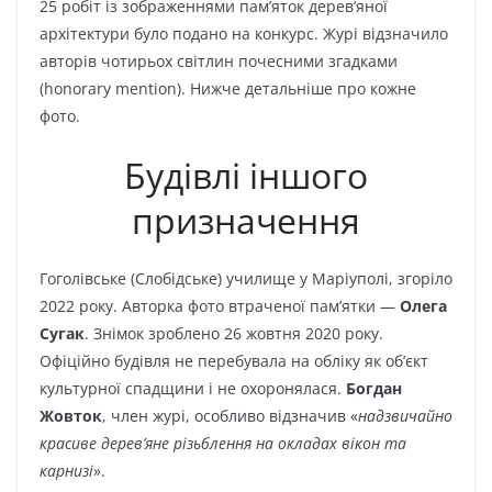
25 робіт із зображеннями пам’яток дерев’яної
архітектури було подано на конкурс. Журі відзначило
авторів чотирьох світлин почесними згадками
(honorary mention). Нижче детальніше про кожне
фото.
Будівлі іншого
призначення
Гоголівське (Слобідське) училище у Маріуполі, згоріло
2022 року. Авторка фото втраченої пам’ятки —
Олега
Сугак
. Знімок зроблено 26 жовтня 2020 року.
Офіційно будівля не перебувала на обліку як об’єкт
культурної спадщини і не охоронялася.
Богдан
Жовток
, член журі, особливо відзначив «
надзвичайно
красиве дерев’яне різьблення на окладах вікон та
карнизі
».