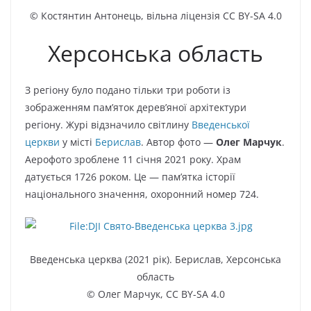
© Костянтин Антонець,
вільна ліцензія CC BY-SA 4.0
Херсонська область
З регіону було подано тільки три роботи із
зображенням пам’яток дерев’яної архітектури
регіону. Журі відзначило світлину
Введенської
церкви
у місті
Берислав
. Автор фото —
Олег Марчук
.
Аерофото зроблене 11 січня 2021 року. Храм
датується 1726 роком. Це — пам’ятка історії
національного значення, охоронний номер 724.
Введенська церква (2021 рік). Берислав, Херсонська
область
© Олег Марчук,
CC BY-SA 4.0