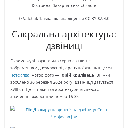
Кострина, Закарпатська область
© Valchuk Taisiia, вільна ліцензія CC BY-SA 4.0
Сакральна архітектура:
дзвіниці
Окремо журі відзначило серію світлин із
зображенням двохярусної дерев’яної дзвіниці у селі
Четфалва
. Автор фото —
Юрій Крилівець
. Знімки
зроблено 30 березня 2024 року. Дзвіниця датується
XVIII ст. Це — пам’ятка архітектури місцевого
значення, охоронний номер 16-Зк.