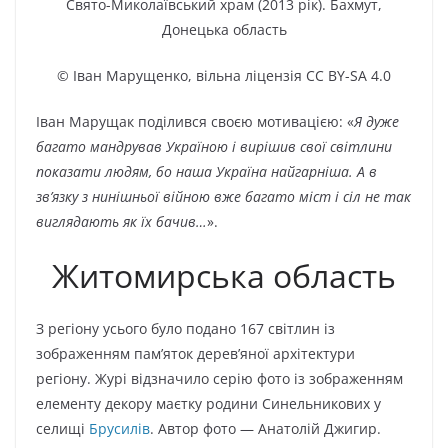
Свято-Миколаївський храм (2013 рік). Бахмут,
Донецька область
© Іван Марущенко, вільна ліцензія CC BY-SA 4.0
Іван Марущак поділився своєю мотивацією: «
Я дуже
багато мандрував Україною і вирішив свої світлини
показати людям, бо наша Україна найгарніша. А в
зв’язку з нинішньої війною вже багато міст і сіл не так
виглядають як їх бачив…
».
Житомирська область
З регіону усього було подано 167 світлин із
зображенням пам’яток дерев’яної архітектури
регіону. Журі відзначило серію фото із зображенням
елементу декору маєтку родини Синельникових у
селищі
Брусилів
. Автор фото — Анатолій Джигир.