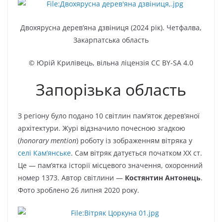
Двохярусна дерев’яна дзвіниця (2024 рік). Четфалва,
Закарпатська область
© Юрій Крилівець, вільна ліцензія CC BY-SA 4.0
Запорізька область
З регіону було подано 10 світлин пам’яток дерев’яної
архітектури. Журі відзначило почесною згадкою
(
honorary mention
) роботу із зображенням вітряка у
селі
Кам’янське
. Сам вітряк датується початком XX ст.
Це — пам’ятка історії місцевого значення, охоронний
номер 1373. Автор світлини —
Костянтин Антонець
.
Фото зроблено 26 липня 2020 року.