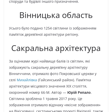
споруди та будівлі іншого призначення.
Вінницька область
Усього було подано 1254 світлини із зображенням
пам’яток дерев’яної архітектури регіону.
Сакральна архітектура
За оцінками журі найвище балів із світлин, які
зображують сакральну дерев’яну архітектуру
Вінниччини, отримало фото Покровської церкви у
селі
Михайлівка
(Гайсинський район). Пам’ятка
архітектури місцевого значення XIX століття,
охоронний номер 66-М. Автор —
Юрій Репало
.
Світлина зроблена 1 травня 2017 року. Це
зображення отримало відзнаку «якісне зображення»
на Вікісховищі, сестринському проєкті Вікіпедії, також