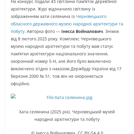
На конкурс подали 43 світлини пам’яток дерев’яної
архітектури. Журі відзначило світлину із
зображенням хати селянина із
Чернівецького
обласного державного музею народної архітектури та
побуту
. Авторка фото —
Інесса Войналович
. Знімок
від 8 лютого 2025 року. Комплекс Чернівецького
музею народної архітектури та побуту мав статус
пам’ятки архітектури національного значення,
охоронний номер 5-Н, але його було виключено
виключено згідно з наказом Держбуду України від 17
березня 2000 № 51, тож він не охороняється
офіційно.
Хата селянина (2025 рік). Чернівецький музей
народної архітектури та побуту
© Інесса Войналович
,
CC BY-SA 4.0