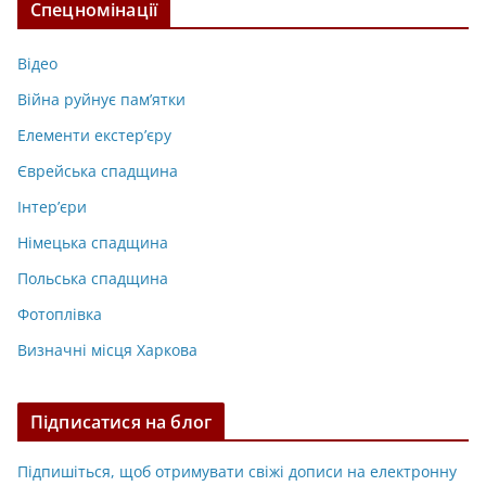
Спецномінації
Відео
Війна руйнує пам’ятки
Елементи екстер’єру
Єврейська спадщина
Інтер’єри
Німецька спадщина
Польська спадщина
Фотоплівка
Визначні місця Харкова
Підписатися на блог
Підпишіться, щоб отримувати свіжі дописи на електронну