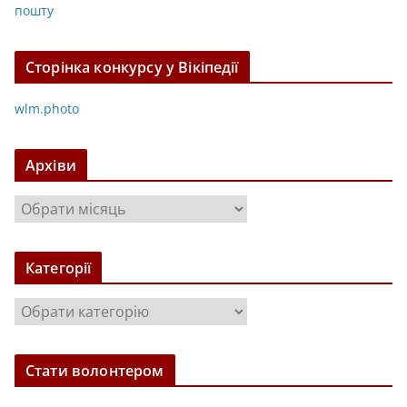
пошту
Сторінка конкурсу у Вікіпедії
wlm.photo
Архіви
А
р
х
Категорії
і
в
К
и
а
т
Стати волонтером
е
г