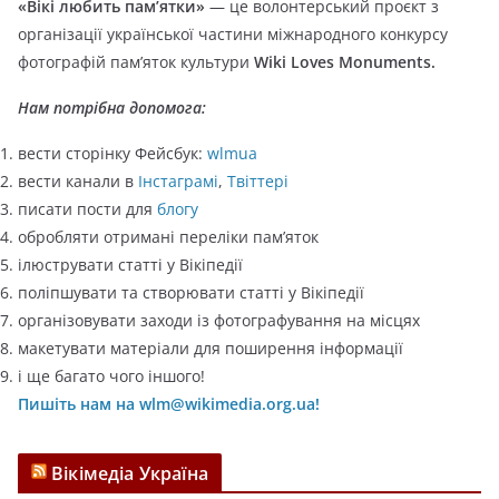
«Вікі любить пам’ятки»
— це волонтерський проєкт з
о
організації української частини міжнародного конкурсу
р
фотографій пам’яток культури
Wiki Loves Monuments.
і
ї
Нам потрібна допомога:
вести сторінку Фейсбук:
wlmua
вести канали в
Інстаграмі
,
Твіттері
писати пости для
блогу
обробляти отримані переліки пам’яток
ілюструвати статті у Вікіпедії
поліпшувати та створювати статті у Вікіпедії
організовувати заходи із фотографування на місцях
макетувати матеріали для поширення інформації
і ще багато чого іншого!
Пишіть нам на wlm@wikimedia.org.ua!
Вікімедіа Україна