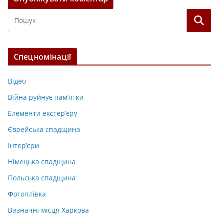
Спецномінації
Відео
Війна руйнує пам’ятки
Елементи екстер’єру
Єврейська спадщина
Інтер’єри
Німецька спадщина
Польська спадщина
Фотоплівка
Визначні місця Харкова