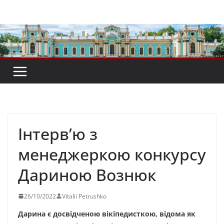
Перейти
до
вмісту
Інтерв’ю з
менеджеркою конкурсу
Дариною Вознюк
26/10/2022
Vitalii Petrushko
Дарина є досвідченою вікіпедисткою, відома як