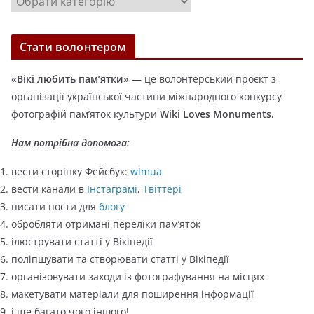
и
а
т
Стати волонтером
е
г
«Вікі любить пам’ятки»
— це волонтерський проєкт з
о
організації української частини міжнародного конкурсу
р
фотографій пам’яток культури
Wiki Loves Monuments.
і
ї
Нам потрібна допомога:
вести сторінку Фейсбук:
wlmua
вести канали в
Інстаграмі
,
Твіттері
писати пости для
блогу
обробляти отримані переліки пам’яток
ілюструвати статті у Вікіпедії
поліпшувати та створювати статті у Вікіпедії
організовувати заходи із фотографування на місцях
макетувати матеріали для поширення інформації
і ще багато чого іншого!