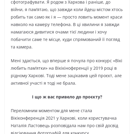
сфотографувати. Я родом з Харкова і раніше, до
війни, я пам’ятаю, що завжди коли йдеш містом хтось
робить так само як і я — просто ловить момент краси
навколо на камеру телефона. В ці хвилини я завжди
намагаюся дивитися очами тієї людини і хочу
побачити саме те місце, куди спрямований її погляд
та камера.
Мені здається, що вперше я почула про конкурс «Вікі
любить пам’ятки» на Вікікіноференції у 2019 році в
рідному Харкові. Тоді мене зацікавив цей проєкт, але
активної участі я тоді не брала.
І що ж вас привело до проєкту?
Переломним моментом для мене стала
Вікіконференція 2021 у Харкові, коли користувачка
Наталія Ластовець розповідала нам про свій досвід
відсіювання фотографій для конкурсу.