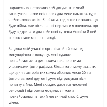
Паралельно я створила собі документ, в який
записувала назви всіх нових для мене пам’яток, куди
я обов’язково хотіла б поїхати. Тоді я ще не знала, що
буде війна. Але після нашої перемоги я впевнена, що
буду відкривати для себе нові куточки України й цей
список стане мені в пригоді.
Завдяки моїй участі в організаційній команді
минулорічного конкурсу, мені вдалося
познайомитися з декількома талановитими
учасниками-фотографами. Більш того, можу сказати,
що один з авторів тих самих обраних мною 20-ти
фото став мені другом і дуже підтримував після
початку війни. Мені складно даються численні
релокації і підтримка людини, з якою я
познайомилася в такий незвичний спосіб, дуже
цінна.