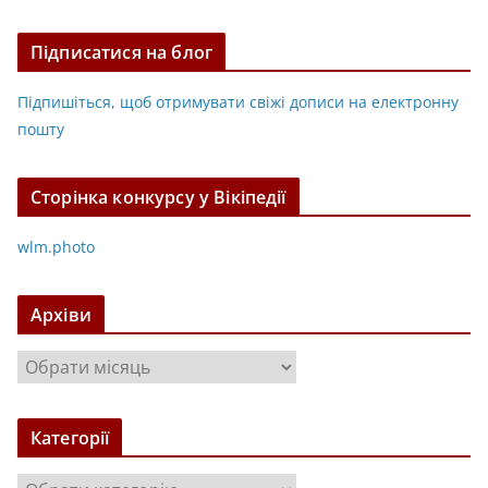
Підписатися на блог
Підпишіться, щоб отримувати свіжі дописи на електронну
пошту
Сторінка конкурсу у Вікіпедії
wlm.photo
Архіви
А
р
х
Категорії
і
в
К