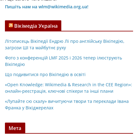
Пишіть нам на wlm@wikimedia.org.ua!
Вікімедіа Україна
Літописець Вікіпедії Ендрю Лі про англійську Вікіпедію,
загрози ШІ та майбутнє руху
Фото з конференцій LMF 2025 і 2026 тепер ілюструють
Вікіпедію
Що подивитися про Вікіпедію в освіті
«Open Knowledge: Wikimedia & Research in the CEE Region»:
онлайн-реєстрація, ключові спікери та інші плани
«Лупайте сю скалу» вичитуючи твори та переклади Івана
Франка у Вікіджерелах
Мета