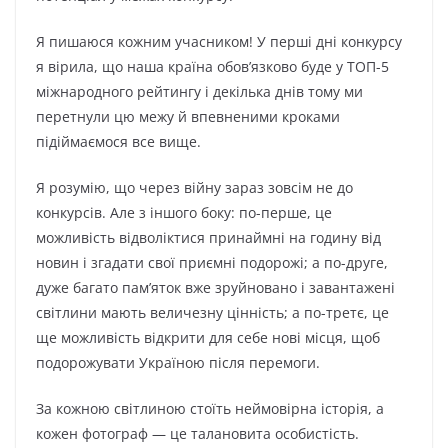
Я пишаюся кожним учасником! У перші дні конкурсу
я вірила, що наша країна обов’язково буде у ТОП-5
міжнародного рейтингу і декілька днів тому ми
перетнули цю межу й впевненими кроками
підіймаємося все вище.
Я розумію, що через війну зараз зовсім не до
конкурсів. Але з іншого боку: по-перше, це
можливість відволіктися принаймні на годину від
новин і згадати свої приємні подорожі; а по-друге,
дуже багато пам’яток вже зруйновано і завантажені
світлини мають величезну цінність; а по-третє, це
ще можливість відкрити для себе нові місця, щоб
подорожувати Україною після перемоги.
За кожною світлиною стоїть неймовірна історія, а
кожен фотограф — це талановита особистість.