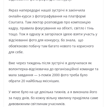
Якраз напередодні нашої зустрічі я закінчила
онлайн-курси з фотографування на платформі
Coursera. Там лектор розповідав про композицію
кадру, правила фокусування на об’єкті, світло і тінь
тощо. Тож я одразу ж загорілася ідеєю взяти участь у
відсіюванні фото для конкурсу, бо знала, що
обов’язково побачу там багато нового та корисного
для себе.
Вже через тиждень після зустрічі я долучилася як
волонтерка-відсіювачка до організаційної команди та
мала завдання — з-поміж 2000 фото треба було
обрати 20 найбільш якісніших.
У мене було на це декілька тижнів, а я виконала його
за пару днів, бо кожну вільну хвилину приділяла саме
дивовижним світлинам учасників.