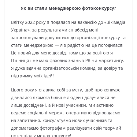
Як ви стали менеджеркою фотоконкурсу?
Влітку 2022 року я подалася на вакансію до «Вікімедіа
Україна», за результатами співбесід мені
запропонували долучитися до організації конкурсу та
стати менеджеркою — я з радістю на це погодилася!
Це новий для мене досвід, тому що за освітою я
ITшниця і не маю фахових знань з PR чи маркетингу.
Я дуже вдячна організаторській команді за довіру та
підтримку моїх ідей!
Цього року я ставила собі за мету, щоб про конкурс
дізналися якомога більше людей і долучилися не
лише досвідчені, а й нові учасники. Ми активно
ведемо соціальні мережі, оперативно відповідаємо
на запитання, консультуємо нових учасників та
допомагаємо фотографам реалізувати свій творчий
потенціал у межах конкурсу!