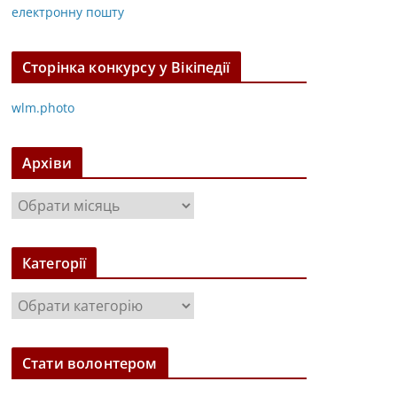
електронну пошту
Сторінка конкурсу у Вікіпедії
wlm.photo
Архіви
А
р
х
Категорії
і
в
К
и
а
т
Стати волонтером
е
г