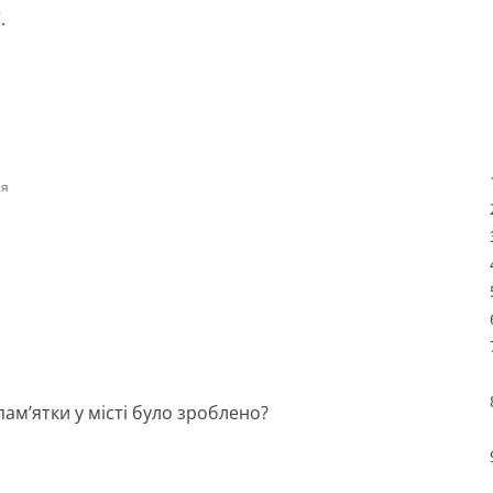
.
ня
 пам’ятки у місті було зроблено?