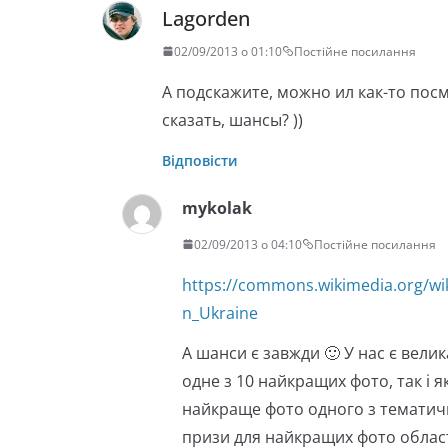
Lagorden
02/09/2013 о 01:10
Постійне посилання
А подскажите, можно ил как-то пос
сказать, шансы? ))
Відповісти
mykolak
02/09/2013 о 04:10
Постійне посилання
https://commons.wikimedia.org/w
n_Ukraine
А шанси є завжди 🙂 У нас є велик
одне з 10 найкращих фото, так і я
найкраще фото одного з тематичн
призи для найкращих фото облас