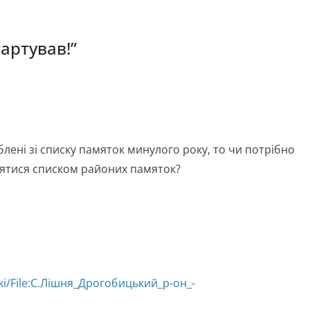
тартував!
”
блені зі списку памяток минулого року, то чи потрібно
нятися списком районих памяток?
ki/File:С.Лішня_Дрогобицький_р-он_-