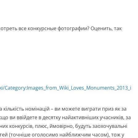
мотреть все конкурсные фотографии? Оценить, так
iki/Category:Images_from_Wiki_Loves_Monuments_2013_i
а кількість номінацій – ви можете виграти приз як за
кщо ви ввійдете в десятку найактивніших учасників, за
их конкурсів, плюс, ймовірно, будуть заохочувальні
тей (точніше оголосимо найближчим часом), тож у