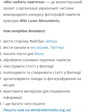
«Вікі любить пам’ятки»
— це волонтерський
о
проєкт з організації української частини
р
міжнародного конкурсу фотографій пам’яток
і
культури
Wiki Loves Monuments.
ї
Нам потрібна допомога:
вести сторінку Фейсбук:
wlmua
вести канали в
Інстаграмі
,
Твіттері
писати пости для
блогу
обробляти отримані переліки пам’яток
ілюструвати статті у Вікіпедії
поліпшувати та створювати статті у Вікіпедії
організовувати заходи із фотографування на
місцях
макетувати матеріали для поширення
інформації
і ще багато чого іншого!
Пишіть нам на wlm@wikimedia.org.ua!