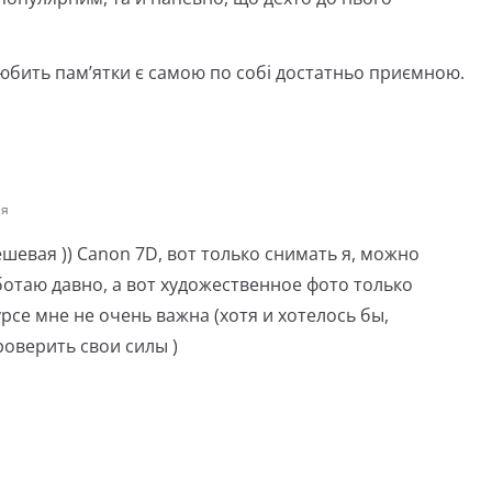
і любить пам’ятки є самою по собі достатньо приємною.
ня
ешевая )) Canon 7D, вот только снимать я, можно
ботаю давно, а вот художественное фото только
рсе мне не очень важна (хотя и хотелось бы,
роверить свои силы )