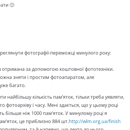
ати 🙂
реглянути фотографії-переможці минулого року:
в отримана за допомогою коштовної фототехніки.
жна зняти і простим фотоапаратом, але
уже багато.
 найбільшу кількість пам’яток, тільки треба уявляти,
о фотоархіву і часу. Мені здається, що у цьому році
 більше ніж 1000 пам’яток. У минулому році я
ам’яток, це приблизно 884 шт.
http://wlm.org.ua/finish
 популярним, та й напевно, що дехто до нього