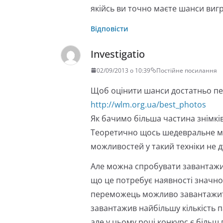
якійсь ви точно маєте шанси вигр
Відповісти
Investigatio
02/09/2013 о 10:39
Постійне посилання
Щоб оцінити шанси достатньо пе
http://wlm.org.ua/best_photos
Як бачимо більша частина знімкі
Теоретично щось шедевральне мо
можливостей у такий техніки не д
Але можна спробувати завантажити
що це потребує наявності значног
переможець можливо завантажить
завантажив найбільшу кількість п
але у цьому році конкурс є більш