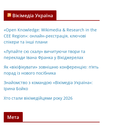
Вікімедіа Україна
«Open Knowledge: Wikimedia & Research in the
CEE Region»: онлайн-реєстрація, ключові
спікери та інші плани
«Лупайте сю скалу» вичитуючи твори та
переклади Івана Франка у Вікіджерелах
Як «вікіфікувати» зовнішню конференцію: п’ять
порад із нового посібника
Знайомство з командою «Вікімедіа Україна»:
Ірина Бойко
Хто стали вікімедійцями року 2026
Мета