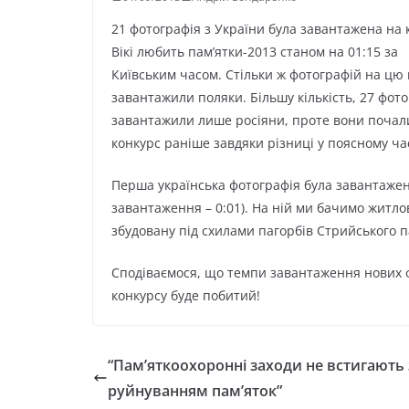
21 фотографія з України була завантажена на 
Вікі любить пам’ятки-2013 станом на 01:15 за
Київським часом. Стільки ж фотографій на цю
завантажили поляки. Більшу кількість, 27 фото
завантажили лише росіяни, проте вони почал
конкурс раніше завдяки різниці у поясному час
Перша українська фотографія була завантажен
завантаження – 0:01). На ній ми бачимо житло
збудовану під схилами пагорбів Стрийського п
Сподіваємося, що темпи завантаження нових 
конкурсу буде побитий!
“Пам’яткоохоронні заходи не встигають 
руйнуванням пам’яток”