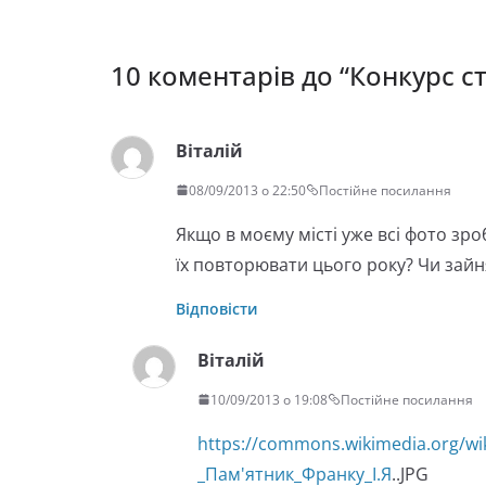
10 коментарів до “
Конкурс с
Віталій
08/09/2013 о 22:50
Постійне посилання
Якщо в моєму місті уже всі фото зро
їх повторювати цього року? Чи зай
Відповісти
Віталій
10/09/2013 о 19:08
Постійне посилання
https://commons.wikimedia.org/wi
_Пам'ятник_Франку_І.Я
..JPG