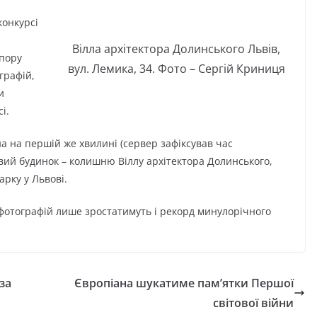
конкурсі
Вілла архітектора Долинського Львів,
 пору
вул. Лемика, 34. Фото – Сергій Криниця
графій,
и
і.
а на першій же хвилині (сервер зафіксував час
вий будинок – колишню Віллу архітектора Долинського,
арку у Львові.
фотографій лише зростатимуть і рекорд минулорічного
за
Європіана шукатиме пам’ятки Першої
світової війни