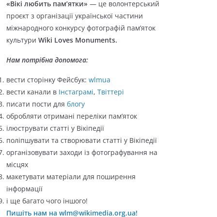
«Вікі любить пам’ятки»
— це волонтерський
о
проєкт з організації української частини
р
міжнародного конкурсу фотографій пам’яток
і
культури
Wiki Loves Monuments.
ї
Нам потрібна допомога:
вести сторінку Фейсбук:
wlmua
вести канали в
Інстаграмі
,
Твіттері
писати пости для
блогу
обробляти отримані переліки пам’яток
ілюструвати статті у Вікіпедії
поліпшувати та створювати статті у Вікіпедії
організовувати заходи із фотографування на
місцях
макетувати матеріали для поширення
інформації
і ще багато чого іншого!
Пишіть нам на wlm@wikimedia.org.ua!