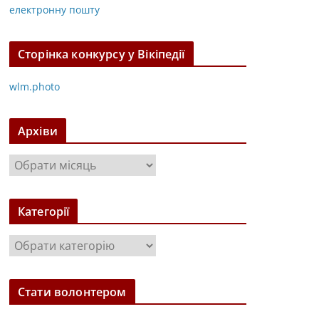
електронну пошту
Сторінка конкурсу у Вікіпедії
wlm.photo
Архіви
А
р
х
Категорії
і
в
К
и
а
т
Стати волонтером
е
г