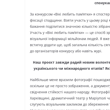
спонукал
За конкурсом «Вікі любить пам’ятки» я спосте
фіксації спадщини. Взяти участь у цьому році
бажання поділитися значною кількістю зібрани
Участь у «Вікі любить пам’ятки» — це спосіб з
візуальної інформації мільйонам людей. Я вже
встигну додати ще, щоб загальна кількість сяг
до організаторів конкурсу або навіть журі.
Наш проєкт завжди радий новим волонте
українського чи міжнародного етапів? Як
Найбільше мене вразили фотографії пошкоджен
оскільки це не просто зображення, а документ
свідчення стійкості нашого народу. Фотографії
Харківщині, драматичний театр у Маріуполі чи 
слугують візуальним закликом до збереження т