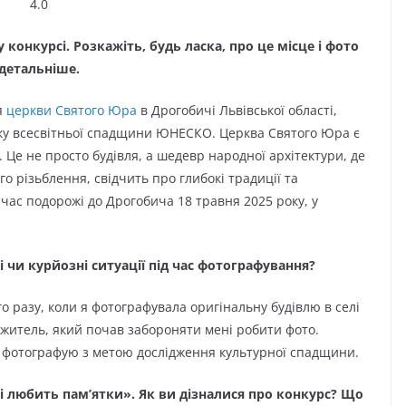
4.0
конкурсі. Розкажіть, будь ласка, про це місце і фото
детальніше.
я
церкви Святого Юра
в Дрогобичі Львівської області,
иску всесвітньої спадщини ЮНЕСКО. Церква Святого Юра є
Це не просто будівля, а шедевр народної архітектури, де
го різьблення, свідчить про глибокі традиції та
 час подорожі до Дрогобича 18 травня 2025 року, у
і чи курйозні ситуації під час фотографування?
 разу, коли я фотографувала оригінальну будівлю в селі
 житель, який почав забороняти мені робити фото.
я фотографую з метою дослідження культурної спадщини.
і любить пам’ятки». Як ви дізналися про конкурс? Що