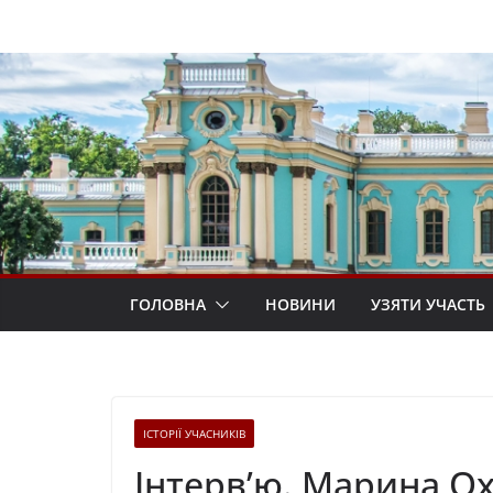
Перейти
до
вмісту
ГОЛОВНА
НОВИНИ
УЗЯТИ УЧАСТЬ
ІСТОРІЇ УЧАСНИКІВ
Інтерв’ю. Марина О