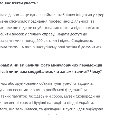
о вас взяти участь?
рігаю давно — це одна з наймасштабніших ініціатив у сфері
 мене спонукало поєднання професійної діяльності та
х, але ще ніде не опублікованих фото та відео пам’яток.
робити внесок у спільну справу, надати доступ до
 завантажила понад 200 світлин і відео. Сподіваюся,
нула тисячі. А вже в наступному році хотіла б долучитися
рам! А чи ви бачили фото минулорічних переможців
і світлини вам сподобалися, чи запам’яталися? Чому?
их або зруйнованих об’єктів культурної спадщини,
ування воєнних злочинів російської федерації та
 таких пам’яток, як Одеський собор, музей Сковороди на
численні храми і будівлі на сході та півдні України,
ого, що залишилося, та докладання зусиль для відбудови.