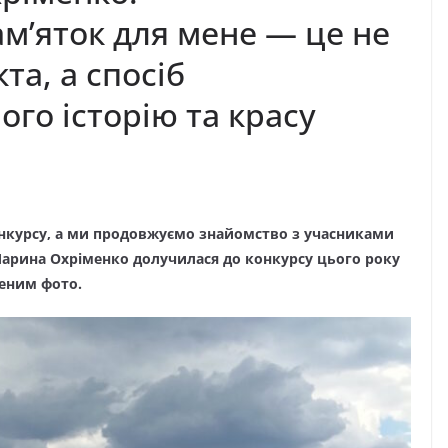
м’яток для мене — це не
та, а спосіб
ого історію та красу
онкурсу, а ми продовжуємо знайомство з учасниками
Марина Охріменко долучилася до конкурсу цього року
аженим фото.