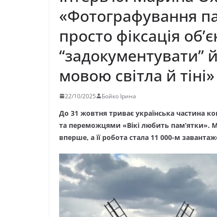
«Фотографування па
просто фіксація об’єк
“задокументувати” й
мовою світла й тіні»
22/10/2025
Бойко Ірина
До 31 жовтня триває українська частина к
та переможцями «Вікі любить пам’ятки». 
вперше, а її робота стала 11 000-м завант