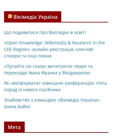
Вікімедіа Україна
Що подивитися про Вікіпедію в освіті
«Open Knowledge: Wikimedia & Research in the
CEE Region»: онлайн-реєстрація, ключові
спікери та інші плани
«Лупайте сю скалу» вичитуючи твори та
переклади Івана Франка у Вікіджерелах
Як «вікіфікувати» зовнішню конференцію: п’ять
порад із нового посібника
Знайомство з командою «Вікімедіа Україна»:
Ірина Бойко
Мета