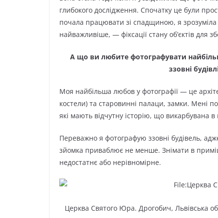
глибокого дослідження. Спочатку це були прост
почала працювати зі спадщиною, я зрозуміла ї
найважливіше, — фіксації стану об’єктів для з
А що ви любите фотографувати найбіль
ззовні будівл
Моя найбільша любов у фотографії — це архіте
костели) та старовинні палаци, замки. Мені п
які мають відчутну історію, що викарбувана в
Переважно я фотографую ззовні будівель, адж
зйомка приваблює не менше. Знімати в приміщ
недостатнє або нерівномірне.
Церква Святого Юра. Дрогобич, Львівська о