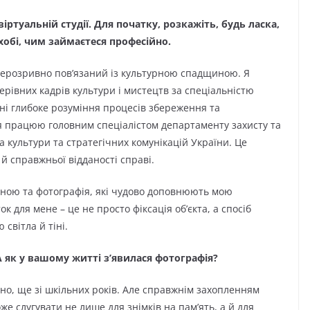
віртуальній студії. Для початку, розкажіть, будь ласка,
 хобі, чим займаєтеся професійно.
нерозривно пов’язаний із культурною спадщиною. Я
рівних кадрів культури і мистецтв за спеціальністю
ні глибоке розуміння процесів збереження та
я працюю головним спеціалістом департаменту захисту та
 культури та стратегічних комунікацій України. Це
й справжньої відданості справі.
аїною та фотографія, які чудово доповнюють мою
к для мене – це не просто фіксація об’єкта, а спосіб
 світла й тіні.
А як у вашому житті з’явилася фотографія?
вно, ще зі шкільних років. Але справжнім захопленням
же слугувати не лише для знімків на пам’ять, а й для