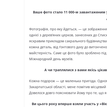
Ваше фото стало 11 000-м завантаженим у 
Фотографія, про яку йдеться, — це зображенн
однієї з дерев’яних церков, занесених до Сп
яскравим прикладом сакрального будівництва. 
кожна деталь, від ґонтового даху до витончено
майстерність. Саме це фото було зроблено під
Міжнародний день музеїв.
А чи траплялися з вами якісь цікав
Кожна подорож — це маленька пригода. Одного
Закарпатської області, мене помітив місцевий
Довелося довго пояснювати йому про те, що 
Ви цього року вперше взяли участь у «Вік