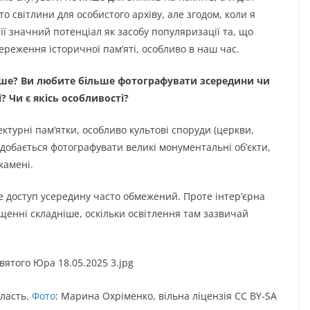
о світлини для особистого архіву, але згодом, коли я
ї значний потенціал як засобу популяризації та, що
береження історичної пам’яті, особливо в наш час.
ше? Ви любите більше фотографувати зсередини чи
і? Чи є якісь особливості?
ктурні пам’ятки, особливо культові споруди (церкви,
одобається фотографувати великі монументальні об’єкти,
 камені.
е доступ усередину часто обмежений. Проте інтер’єрна
енні складніше, оскільки освітлення там зазвичай
бласть.
Фото
: Марина Охріменко, вільна ліцензія CC BY-SA