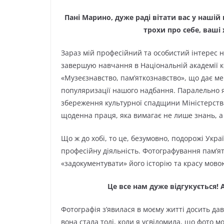
Пані Марино, дуже раді вітати вас у нашій 
трохи про себе, ваші
Зараз мій професійний та особистий інтерес 
завершую навчання в Національній академії ке
«Музеєзнавство, пам’яткознавство», що дає ме
популяризації нашого надбання. Паралельно 
збереження культурної спадщини Міністерства
щоденна праця, яка вимагає не лише знань, а 
Що ж до хобі, то це, безумовно, подорожі Укр
професійну діяльність. Фотографування пам’ято
«задокументувати» його історію та красу мовою
Це все нам дуже відгукується! 
Фотографія з’явилася в моєму житті досить да
вона стала тоді, коли я усвідомила, що фото мо