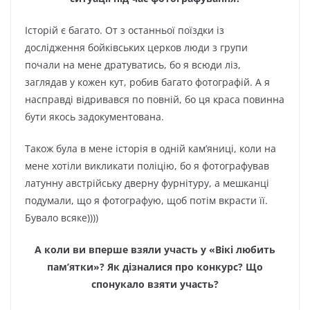
Історій є багато. От з останньої поїздки із
дослідження бойківських церков люди з групи
почали на мене дратуватись, бо я всюди ліз,
заглядав у кожен кут, робив багато фотографій. А я
насправді відривався по повній, бо ця краса повинна
бути якось задокументована.
Також була в мене історія в одній кам’яниці, коли на
мене хотіли викликати поліцію, бо я фотографував
латунну австрійську дверну фурнітуру, а мешканці
подумали, що я фотографую, щоб потім вкрасти її.
Бувало всяке))))
А коли ви вперше взяли участь у «Вікі любить
пам’ятки»? Як дізналися про конкурс? Що
спонукало взяти участь?