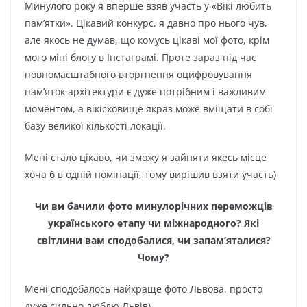
Минулого року я вперше взяв участь у «Вікі любить
пам’ятки». Цікавий конкурс, я давно про нього чув,
але якось не думав, що комусь цікаві мої фото, крім
мого міні блогу в Інстаграмі. Проте зараз під час
повномасштабного вторгнення оцифровування
пам’яток архітектури є дуже потрібним і важливим
моментом, а вікісховище якраз може вміщати в собі
базу великої кількості локації.
Мені стало цікаво, чи зможу я зайняти якесь місце
хоча б в одній номінації, тому вирішив взяти участь)
Чи ви бачили фото минулорічних переможців
українського етапу чи міжнародного? Які
світлини вам сподобалися, чи запам’яталися?
Чому?
Мені сподобалось найкраще фото Львова, просто
дуже сильно люблю Львів)