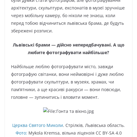
були думки стати фотографом, але фотографування
архітектури, скульптури, експонатів в музеї зручніше
через мобільну камеру, бо ніколи не знаєш, коли
перед тобою відчиниться львівська брама, де будуть
збережені розписи.
Львівські брами — дійсно непередбачувані. А що
любите фотографувати найбільше?
Найбільше люблю фотографувати місто, завжди
фотографую світанки, вони неймовірні і дуже люблю
фотографувати скульптури, в музеях, храмах, чи
пам’ятники, а ще красиві ракурси — вони повсюди,
головне — зупинитись і вловити момент.
Церква Святого Миколи
. Стрілків, Львівська область.
Фото:
Mykola Kremsa, вільна ліцензія CC BY-SA 4.0