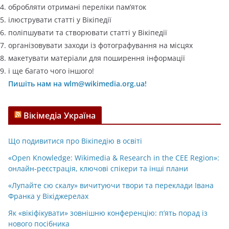
обробляти отримані переліки пам’яток
ілюструвати статті у Вікіпедії
поліпшувати та створювати статті у Вікіпедії
організовувати заходи із фотографування на місцях
макетувати матеріали для поширення інформації
і ще багато чого іншого!
Пишіть нам на wlm@wikimedia.org.ua!
Вікімедіа Україна
Що подивитися про Вікіпедію в освіті
«Open Knowledge: Wikimedia & Research in the CEE Region»:
онлайн-реєстрація, ключові спікери та інші плани
«Лупайте сю скалу» вичитуючи твори та переклади Івана
Франка у Вікіджерелах
Як «вікіфікувати» зовнішню конференцію: п’ять порад із
нового посібника