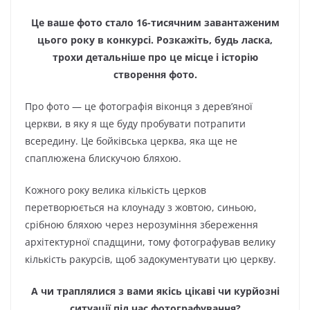
Це ваше фото стало 16-тисячним завантаженим
цього року в конкурсі. Розкажіть, будь ласка,
трохи детальніше про це місце і історію
створення фото.
Про фото — це фотографія віконця з дерев’яної
церкви, в яку я ще буду пробувати потрапити
всередину. Це бойківська церква, яка ще не
спаплюжена блискучою бляхою.
Кожного року велика кількість церков
перетворюється на клоунаду з жовтою, синьою,
срібною бляхою через нерозуміння збереження
архітектурної спадщини, тому фотографував велику
кількість ракурсів, щоб задокументувати цю церкву.
А чи траплялися з вами якісь цікаві чи курйозні
ситуації під час фотографування?