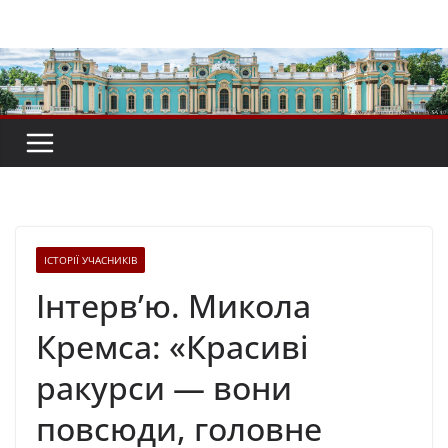
Перейти
до
вмісту
ІСТОРІЇ УЧАСНИКІВ
Інтерв’ю. Микола
Кремса: «Красиві
ракурси — вони
повсюди, головне