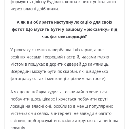
формують цілісну будівлю, кожна з них є унікальною
через власні дрібнички.
А як ви обираєте наступну локацію для своїх
фото? Що мусить бути у вашому «рюкзачку» під
час фотоекспедицій?
У рюкзаку є точно павербанка і ліхтарик, а ще
везіння часами і хороший настрій, часами гуляю
містом в пошуках відкритих дверей до кам’яниць.
Всередині можуть бути як скарби, які швиденько
фотографую, так і мешканці з різним настроєм).
А якщо це поїздка кудись, то звичайно хочеться
побачити щось цікаве і хочеться побачити круті
локації на власні очі, особливо в менш популярних
містечках чи селах, в інтернеті не завжди є багато
світлин, щоб зрозуміти наскільки крутою є та чи інша
локація.