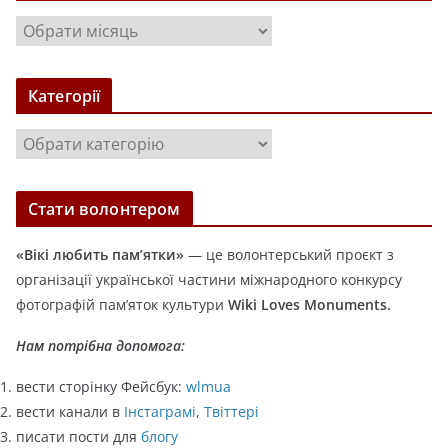
А
р
х
Категорії
і
в
К
и
а
т
Стати волонтером
е
г
«Вікі любить пам’ятки»
— це волонтерський проєкт з
о
організації української частини міжнародного конкурсу
р
фотографій пам’яток культури
Wiki Loves Monuments.
і
ї
Нам потрібна допомога:
вести сторінку Фейсбук:
wlmua
вести канали в
Інстаграмі
,
Твіттері
писати пости для
блогу