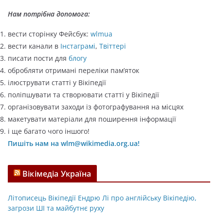
ї
Нам потрібна допомога:
вести сторінку Фейсбук:
wlmua
вести канали в
Інстаграмі
,
Твіттері
писати пости для
блогу
обробляти отримані переліки пам’яток
ілюструвати статті у Вікіпедії
поліпшувати та створювати статті у Вікіпедії
організовувати заходи із фотографування на місцях
макетувати матеріали для поширення інформації
і ще багато чого іншого!
Пишіть нам на wlm@wikimedia.org.ua!
Вікімедіа Україна
Літописець Вікіпедії Ендрю Лі про англійську Вікіпедію,
загрози ШІ та майбутнє руху