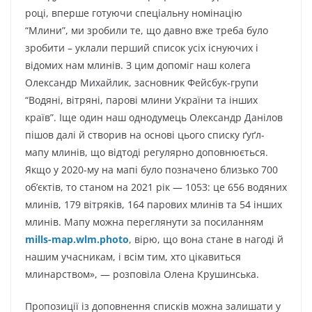
році, вперше готуючи спеціальну номінацію
“Млини”, ми зробили те, що давно вже треба було
зробити – уклали перший список усіх існуючих і
відомих нам млинів. З цим допоміг наш колега
Олександр Михайлик, засновник Фейсбук-групи
“Водяні, вітряні, парові млини України та інших
країв”. Іще один наш однодумець Олександр Данілов
пішов далі й
створив на основі цього списку ґуґл-
мапу млинів, що відтоді регулярно доповнюється.
Якщо у 2020-му на мапі було позначено близько 700
об’єктів, то станом на 2021 рік — 1053: це 656 водяних
млинів, 179 вітряків, 164 парових млинів та 54 інших
млинів. Мапу можна переглянути за посиланням
mills-map.wlm.photo
, вірю, що вона стане
в нагоді й
нашим учасникам, і всім тим, хто цікавиться
млинарством», — розповіла Олена Крушинська.
Пропозиції із доповнення списків можна залишати у