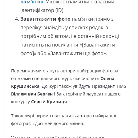
пам’яток
. У кожної пам’ятки є власний
ідентифікатор (ID).
Завантажити фото
пам’ятки прямо з
переліку: знайдіть у списках рядок із
потрібним об’єктом, і в останній колонці
натисніть на посилання «[Завантажити
фото]» або «Завантажити ще фото».
Переможцями стануть автори найкращих фото за
оцінками спеціального журі, яке очолить
Олена
Крушинська
. До журі також увійдуть Президент TIMS
Віллем ван Берґен
і багаторічний лауреат нашого
конкурсу
Сергій Криниця
.
Також журі окремо відзначить автора найкращої
фотографії досі невідомого млина.
У рамках спеціальної номінації буде окремо