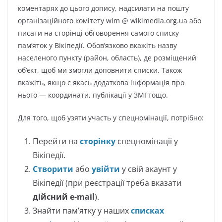
коментарях до цього допису, надсилати на пошту
організаційного комітету wlm @ wikimedia.org.ua або
писати на сторінці обговорення самого списку
пам’яток у Вікіпедії. Обов’язково вкажіть назву
населеного пункту (район, область), де розміщений
об’єкт, щоб ми змогли доповнити списки. Також
вкажіть, якщо є якась додаткова інформація про
нього — координати, публікації у ЗМІ тощо.
Для того, щоб узяти участь у спецномінації, потрібно:
Перейти на
сторінку
спецномінації у
Вікіпедії.
Створити
або
увійти
у свій акаунт у
Вікіпедії (при реєстрації треба вказати
дійсний e-mail
).
Знайти пам’ятку у наших
списках