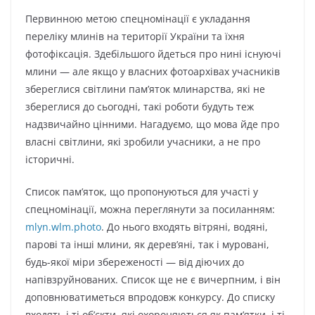
Первинною метою спецномінації є укладання
переліку млинів на території України та їхня
фотофіксація. Здебільшого йдеться про нині існуючі
млини — але якщо у власних фотоархівах учасників
збереглися світлини пам’яток млинарства, які не
збереглися до сьогодні, такі роботи будуть теж
надзвичайно цінними. Нагадуємо, що мова йде про
власні світлини, які зробили учасники, а не про
історичні.
Cписок пам’яток, що пропонуються для участі у
спецномінації, можна переглянути за посиланням:
mlyn.wlm.photo
. До нього входять вітряні, водяні,
парові та інші млини, як дерев’яні, так і муровані,
будь-якої міри збереженості — від діючих до
напівзруйнованих. Список ще не є вичерпним, і він
доповнюватиметься впродовж конкурсу. До списку
входять і ті об’єкти, які охороняються як пам’ятки, і ті,