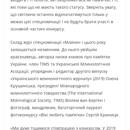
які поки що не мають такого статусу. Зверніть увагу,
що світлини останніх відзначатимуться тільки у
межах цієї спецномінації і не будуть брати участі в
основній частині конкурсу.
Склад журі спецномінації «Млини» і цього року
залишається незмінним. До нього увійшли
краєзнавець, авторка низки книжок про пам’ятки
України, член TIMS та Української Млинологічної
Асоціації, упорядник і редактор другого випуску
«Українського млинологічного журналу» (2019) Олена
Крушинська, президент Міжнародного
млинологічного товариства (The International
Molinological Society, TIMS) Віллем ван Берґен і
фотограф, мандрівник, багаторічний лауреат
фотоконкурсу «Вікі любить пам’ятки» Сергій Криниця.
«Ми дуже тішимося співпрацею з конкурсом. У 2019