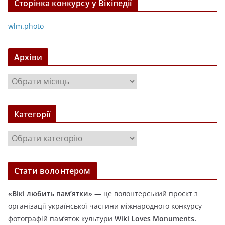
Сторінка конкурсу у Вікіпедії
wlm.photo
Архіви
А
р
х
Категорії
і
в
К
и
а
т
Стати волонтером
е
г
«Вікі любить пам’ятки»
— це волонтерський проєкт з
о
організації української частини міжнародного конкурсу
р
фотографій пам’яток культури
Wiki Loves Monuments.
і