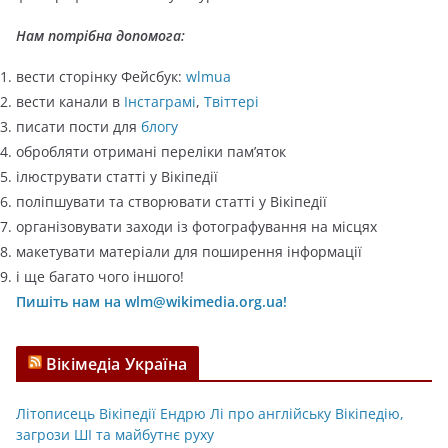
і
ї
Нам потрібна допомога:
вести сторінку Фейсбук:
wlmua
вести канали в
Інстаграмі
,
Твіттері
писати пости для
блогу
обробляти отримані переліки пам’яток
ілюструвати статті у Вікіпедії
поліпшувати та створювати статті у Вікіпедії
організовувати заходи із фотографування на місцях
макетувати матеріали для поширення інформації
і ще багато чого іншого!
Пишіть нам на wlm@wikimedia.org.ua!
Вікімедіа Україна
Літописець Вікіпедії Ендрю Лі про англійську Вікіпедію,
загрози ШІ та майбутнє руху