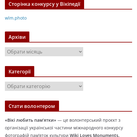
Сторінка конкурсу у Вікіпедії
wlm.photo
Архіви
А
р
х
Категорії
і
в
К
и
а
т
Стати волонтером
е
г
«Вікі любить пам’ятки»
— це волонтерський проєкт з
о
організації української частини міжнародного конкурсу
р
фотографій пам’яток культури
Wiki Loves Monuments.