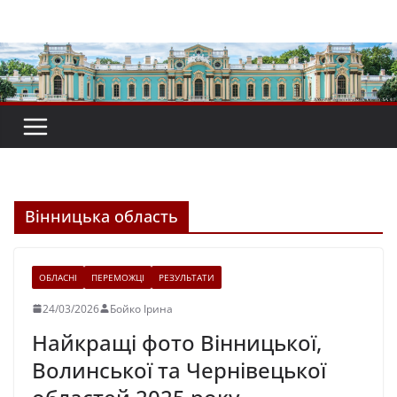
Перейти
до
вмісту
Вінницька область
ОБЛАСНІ
ПЕРЕМОЖЦІ
РЕЗУЛЬТАТИ
24/03/2026
Бойко Ірина
Найкращі фото Вінницької,
Волинської та Чернівецької