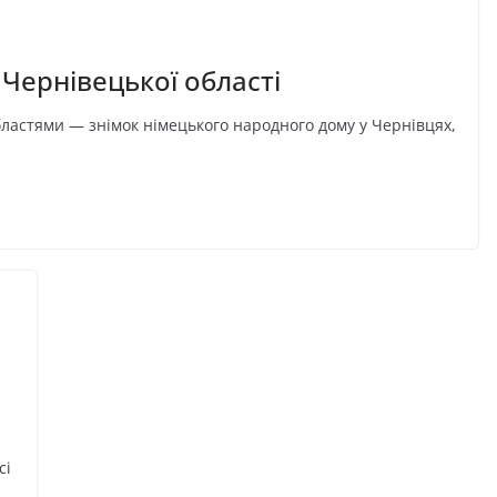
Чернівецької області
бластями — знімок німецького народного дому у Чернівцях,
сі