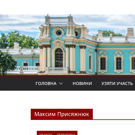
Перейти
до
вмісту
ГОЛОВНА
НОВИНИ
УЗЯТИ УЧАСТЬ
Максим Присяжнюк
ОБЛАСНІ
ПЕРЕМОЖЦІ