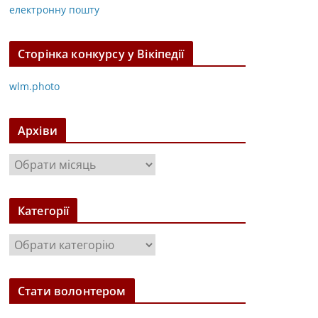
електронну пошту
Сторінка конкурсу у Вікіпедії
wlm.photo
Архіви
А
р
х
Категорії
і
в
К
и
а
т
Стати волонтером
е
г