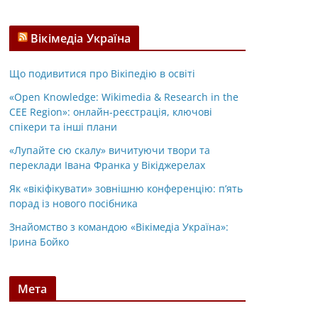
Вікімедіа Україна
Що подивитися про Вікіпедію в освіті
«Open Knowledge: Wikimedia & Research in the
CEE Region»: онлайн-реєстрація, ключові
спікери та інші плани
«Лупайте сю скалу» вичитуючи твори та
переклади Івана Франка у Вікіджерелах
Як «вікіфікувати» зовнішню конференцію: п’ять
порад із нового посібника
Знайомство з командою «Вікімедіа Україна»:
Ірина Бойко
Мета