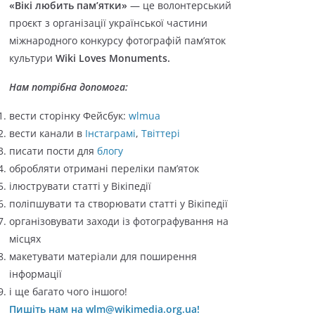
«Вікі любить пам’ятки»
— це волонтерський
о
проєкт з організації української частини
р
міжнародного конкурсу фотографій пам’яток
і
культури
Wiki Loves Monuments.
ї
Нам потрібна допомога:
вести сторінку Фейсбук:
wlmua
вести канали в
Інстаграмі
,
Твіттері
писати пости для
блогу
обробляти отримані переліки пам’яток
ілюструвати статті у Вікіпедії
поліпшувати та створювати статті у Вікіпедії
організовувати заходи із фотографування на
місцях
макетувати матеріали для поширення
інформації
і ще багато чого іншого!
Пишіть нам на wlm@wikimedia.org.ua!