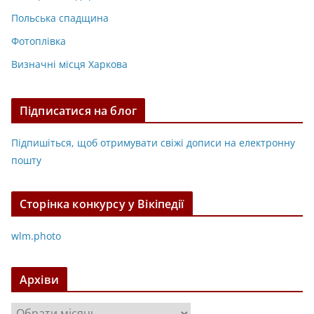
Польська спадщина
Фотоплівка
Визначні місця Харкова
Підписатися на блог
Підпишіться, щоб отримувати свіжі дописи на електронну
пошту
Сторінка конкурсу у Вікіпедії
wlm.photo
Архіви
А