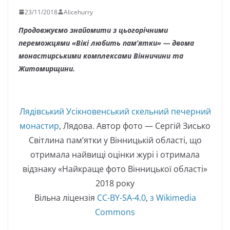
23/11/2018
Alicehurry
Продовжуємо знайомити з цьогорічними
переможцями «Вікі любить пам’ятки» — двома
монастирськими комплексами Вінничини та
Житомирщини.
Лядівський Усікновенський скельний печерний
монастир
, Лядова. Автор фото — Сергій Зисько
Світлина пам’ятки у Вінницькій області, що
отримала найвищі оцінки журі і отримала
відзнаку «Найкраще фото Вінницької області»
2018 року
Вільна ліцензія
CC-BY-SA-4.0
,
з Wikimedia
Commons