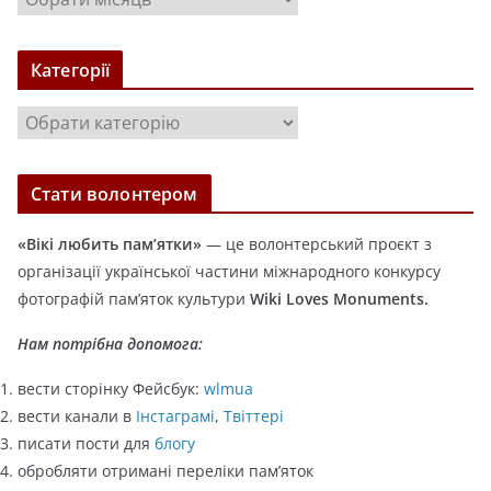
р
х
Категорії
і
в
К
и
а
т
Стати волонтером
е
г
«Вікі любить пам’ятки»
— це волонтерський проєкт з
о
організації української частини міжнародного конкурсу
р
фотографій пам’яток культури
Wiki Loves Monuments.
і
ї
Нам потрібна допомога:
вести сторінку Фейсбук:
wlmua
вести канали в
Інстаграмі
,
Твіттері
писати пости для
блогу
обробляти отримані переліки пам’яток