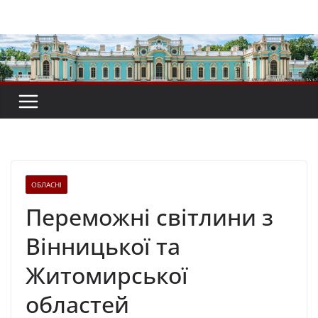
Перейти
до
вмісту
ОБЛАСНІ
Переможні світлини з
Вінницької та
Житомирської
областей