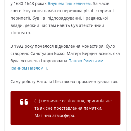
у 1630-1648 роках
Янушем Тишкевичем
. За часів
свого існування пам’ятка пережила різні історичні
перипетії, був і в підпорядкуванні, і радянської
влади, деякий час там навіть був атеїстичний
кінотеатр.
З 1992 року почалося відновлення монастиря, було
створено Санктуарій Божої Матері Бердичівської, яка
була освячена і коронована
Папою Римським
Іоанном Павлом II
.
Саму роботу Наталія Шестакова прокоментувала так:
(…) незвичне освітлення, ориганільне
та якісне преставлення пам’ятки.
Магічна атмосфера.