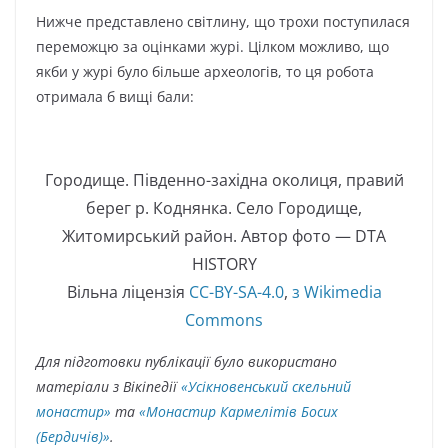
Нижче представлено світлину, що трохи поступилася
переможцю за оцінками журі. Цілком можливо, що
якби у журі було більше археологів, то ця робота
отримала б вищі бали:
Городище. Південно-західна околиця, правий
берег р. Коднянка. Село Городище,
Житомирський район. Автор фото — DTA
HISTORY
Вільна ліцензія
CC-BY-SA-4.0
,
з Wikimedia
Commons
Для підготовки публікації було використано
матеріали з Вікіпедії
«Усікновенський скельний
монастир»
та
«Монастир Кармелітів Босих
(Бердичів)»
.