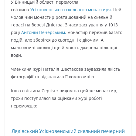
У Вінницькій області перемогла
світлина
Усікновенського скельного монастиря
. Цей
чоловічий монастир розташований на скельній
терасі на березі Дністра. З часу заснування у 1013
році
Антоній Печерським,
монастир пережив багато
подій, але зберігся до сьогодні і є діючим. А
мальовничі околиці ще й мають джерела цілющої
води.
Членкиня журі Наталія Шестакова зауважила якість
фотографії та відзначила її композицію.
Інша світлина Сергія з видом на цей же монастир,
трохи поступилася за оцінками журі роботі-
переможцю:
Лядівський Усікновенський скельний печерний