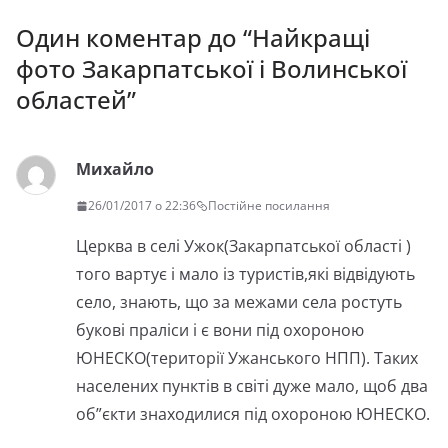
Один коментар до “
Найкращі
фото Закарпатської і Волинської
областей
”
Михайло
26/01/2017 о 22:36
Постійне посилання
Церква в селі Ужок(Закарпатської області )
того вартує і мало із туристів,які відвідують
село, знають, що за межами села ростуть
букові праліси і є вони під охороною
ЮНЕСКО(території Ужанського НПП). Таких
населених пунктів в світі дуже мало, щоб два
об”єкти знаходилися під охороною ЮНЕСКО.