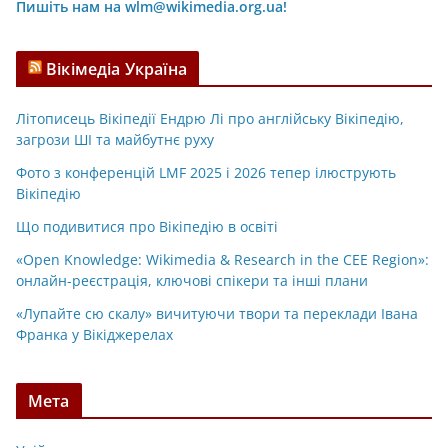
Пишіть нам на wlm@wikimedia.org.ua!
Вікімедіа Україна
Літописець Вікіпедії Ендрю Лі про англійську Вікіпедію,
загрози ШІ та майбутнє руху
Фото з конференцій LMF 2025 і 2026 тепер ілюструють
Вікіпедію
Що подивитися про Вікіпедію в освіті
«Open Knowledge: Wikimedia & Research in the CEE Region»:
онлайн-реєстрація, ключові спікери та інші плани
«Лупайте сю скалу» вичитуючи твори та переклади Івана
Франка у Вікіджерелах
Мета