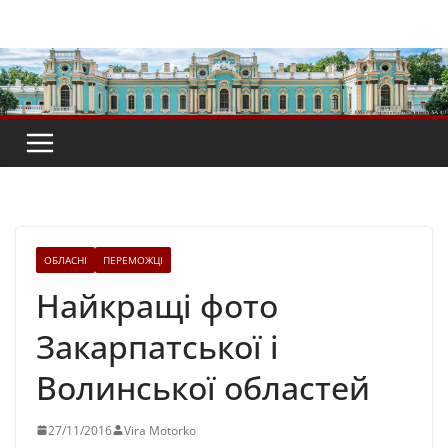
Перейти
до
вмісту
ОБЛАСНІ
ПЕРЕМОЖЦІ
Найкращі фото
Закарпатської і
Волинської областей
27/11/2016
Vira Motorko