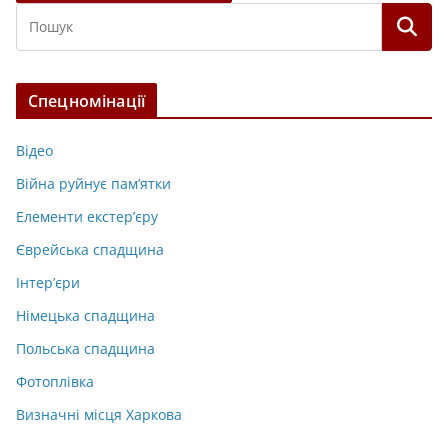
Спецномінації
Відео
Війна руйнує пам’ятки
Елементи екстер’єру
Єврейська спадщина
Інтер’єри
Німецька спадщина
Польська спадщина
Фотоплівка
Визначні місця Харкова