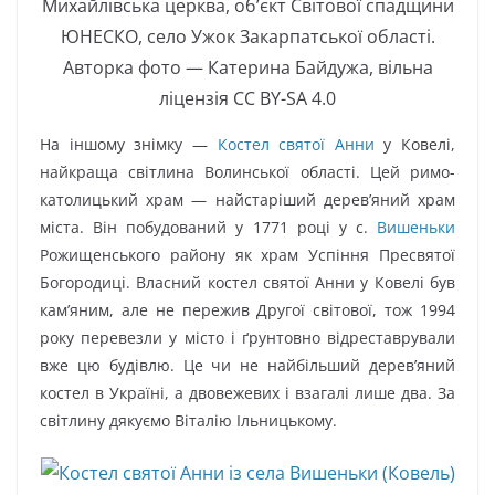
Михайлівська церква, об’єкт Світової спадщини
ЮНЕСКО, село Ужок Закарпатської області.
Авторка фото — Катерина Байдужа, вільна
ліцензія CC BY-SA 4.0
На іншому знімку —
Костел святої Анни
у Ковелі,
найкраща світлина Волинської області. Цей римо-
католицький храм — найстаріший дерев’яний храм
міста. Він побудований у 1771 році у с.
Вишеньки
Рожищенського району як храм Успіння Пресвятої
Богородиці. Власний костел святої Анни у Ковелі був
кам’яним, але не пережив Другої світової, тож 1994
року перевезли у місто і ґрунтовно відреставрували
вже цю будівлю. Це чи не найбільший дерев’яний
костел в Україні, а двовежевих і взагалі лише два. За
світлину дякуємо Віталію Ільницькому.