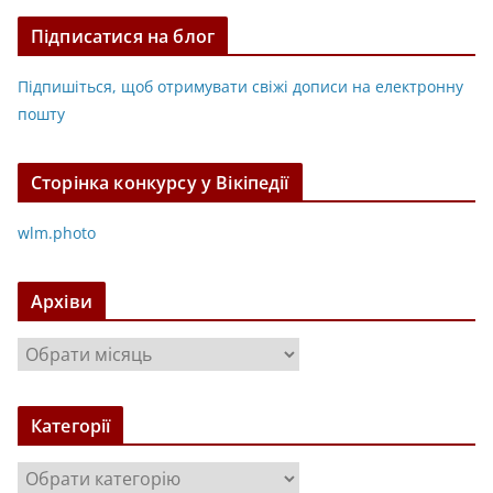
Підписатися на блог
Підпишіться, щоб отримувати свіжі дописи на електронну
пошту
Сторінка конкурсу у Вікіпедії
wlm.photo
Архіви
А
р
х
Категорії
і
в
К
и