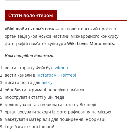
а
т
Стати волонтером
е
г
«Вікі любить пам’ятки»
— це волонтерський проєкт з
о
організації української частини міжнародного конкурсу
р
фотографій пам’яток культури
Wiki Loves Monuments.
і
ї
Нам потрібна допомога:
вести сторінку Фейсбук:
wlmua
вести канали в
Інстаграмі
,
Твіттері
писати пости для
блогу
обробляти отримані переліки пам’яток
ілюструвати статті у Вікіпедії
поліпшувати та створювати статті у Вікіпедії
організовувати заходи із фотографування на місцях
макетувати матеріали для поширення інформації
і ще багато чого іншого!