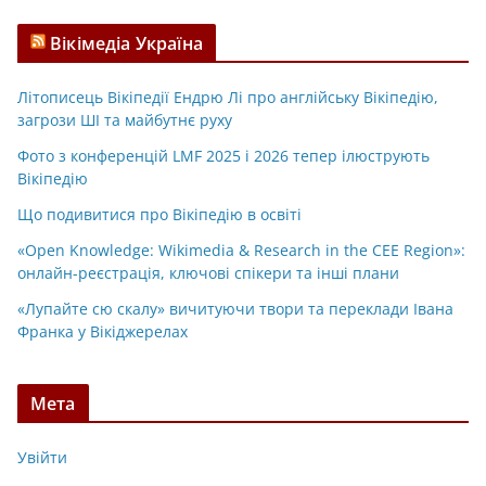
Вікімедіа Україна
Літописець Вікіпедії Ендрю Лі про англійську Вікіпедію,
загрози ШІ та майбутнє руху
Фото з конференцій LMF 2025 і 2026 тепер ілюструють
Вікіпедію
Що подивитися про Вікіпедію в освіті
«Open Knowledge: Wikimedia & Research in the CEE Region»:
онлайн-реєстрація, ключові спікери та інші плани
«Лупайте сю скалу» вичитуючи твори та переклади Івана
Франка у Вікіджерелах
Мета
Увійти