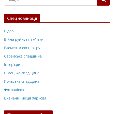
Спецномінації
Відео
Війна руйнує пам’ятки
Елементи екстер’єру
Єврейська спадщина
Інтер’єри
Німецька спадщина
Польська спадщина
Фотоплівка
Визначні місця Харкова