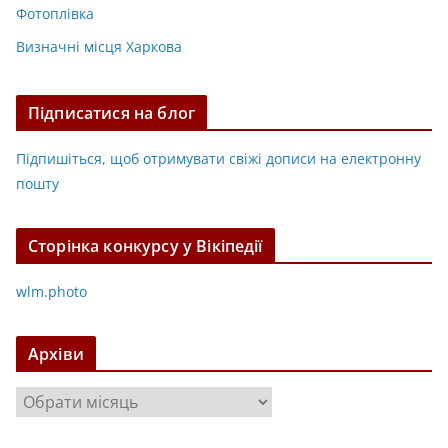
Фотоплівка
Визначні місця Харкова
Підписатися на блог
Підпишіться, щоб отримувати свіжі дописи на електронну
пошту
Сторінка конкурсу у Вікіпедії
wlm.photo
Архіви
А
р