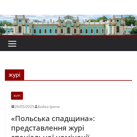
Перейти
до
вмісту
журі
ЖУРІ
26/05/2025
Бойко Ірина
«Польська спадщина»:
представлення журі