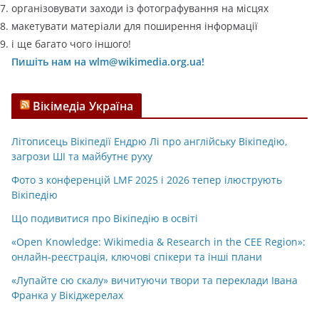
організовувати заходи із фотографування на місцях
макетувати матеріали для поширення інформації
і ще багато чого іншого!
Пишіть нам на wlm@wikimedia.org.ua!
Вікімедіа Україна
Літописець Вікіпедії Ендрю Лі про англійську Вікіпедію,
загрози ШІ та майбутнє руху
Фото з конференцій LMF 2025 і 2026 тепер ілюструють
Вікіпедію
Що подивитися про Вікіпедію в освіті
«Open Knowledge: Wikimedia & Research in the CEE Region»:
онлайн-реєстрація, ключові спікери та інші плани
«Лупайте сю скалу» вичитуючи твори та переклади Івана
Франка у Вікіджерелах