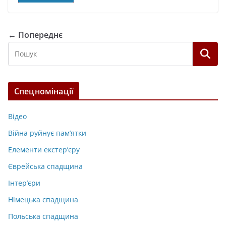
← Попереднє
Спецномінації
Відео
Війна руйнує пам’ятки
Елементи екстер’єру
Єврейська спадщина
Інтер’єри
Німецька спадщина
Польська спадщина