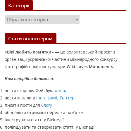
х
Категорії
і
в
К
и
а
т
Стати волонтером
е
г
«Вікі любить пам’ятки»
— це волонтерський проєкт з
о
організації української частини міжнародного конкурсу
р
фотографій пам’яток культури
Wiki Loves Monuments.
і
ї
Нам потрібна допомога:
вести сторінку Фейсбук:
wlmua
вести канали в
Інстаграмі
,
Твіттері
писати пости для
блогу
обробляти отримані переліки пам’яток
ілюструвати статті у Вікіпедії
поліпшувати та створювати статті у Вікіпедії